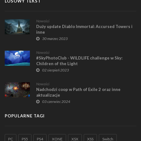
LOSOWY TEKST
Nowości
Duży update Diablo Immortal: Accursed Towers i
inne
30 marzec 2023
Nowości
#SkyPhotoClub - WILDLIFE challenge w Sky:
Children of the Light
02 sierpień 2023
Nowości
Nadchodzi coop w Path of Exile 2 oraz inne
aktualizacje
03 czerwiec 2024
POPULARNE TAGI
PC
PS5
PS4
XONE
XSX
XSS
Switch