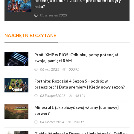
Recenzja Baldur's Gate 3 – pretendent do gry
roku?
03 wrzesień 2023
NAJCHĘTNIEJ CZYTANE
Profil XMP w BIOS: Odblokuj pełny potencjał
swojej pamięci RAM
06 maj 2023
55595
Fortnite: Rozdział 4 Sezon 5 - podróż w
przeszłość! | Data premiery | Kiedy nowy sezon?
03 listopad 2023
46121
Minecraft: jak założyć swój własny [darmowy]
serwer?
04 marzec 2024
23315
Diablo IV: więcej o Drzewku Umiejętności, Tablicy