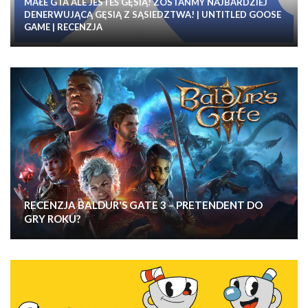
MAŁE GTA ALE JESTEŚ GĘSIĄ! ZOSTAŃMY NAJBARDZIEJ
DENERWUJĄCĄ GĘSIĄ Z SĄSIEDZTWA! | UNTITLED GOOSE
GAME | RECENZJA
RECENZJA BALDUR'S GATE 3 – PRETENDENT DO
GRY ROKU?