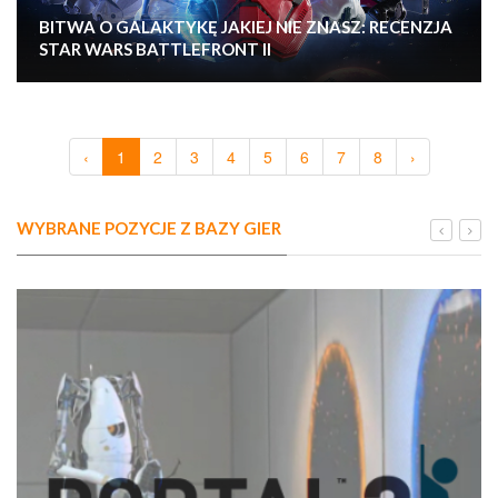
BITWA O GALAKTYKĘ JAKIEJ NIE ZNASZ: RECENZJA
STAR WARS BATTLEFRONT II
‹
1
2
3
4
5
6
7
8
›
WYBRANE POZYCJE Z BAZY GIER