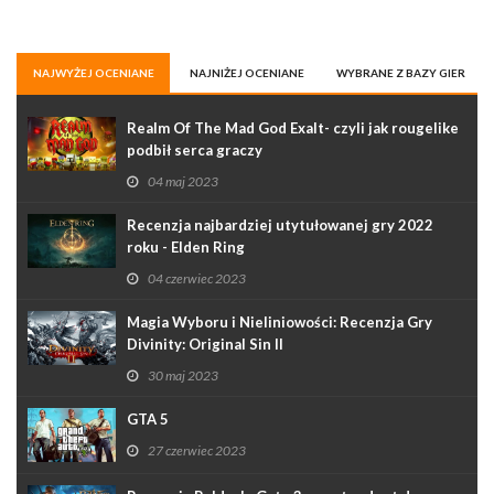
NAJWYŻEJ OCENIANE
NAJNIŻEJ OCENIANE
WYBRANE Z BAZY GIER
Realm Of The Mad God Exalt- czyli jak rougelike
podbił serca graczy
04 maj 2023
Recenzja najbardziej utytułowanej gry 2022
roku - Elden Ring
04 czerwiec 2023
Magia Wyboru i Nieliniowości: Recenzja Gry
Divinity: Original Sin II
30 maj 2023
GTA 5
27 czerwiec 2023