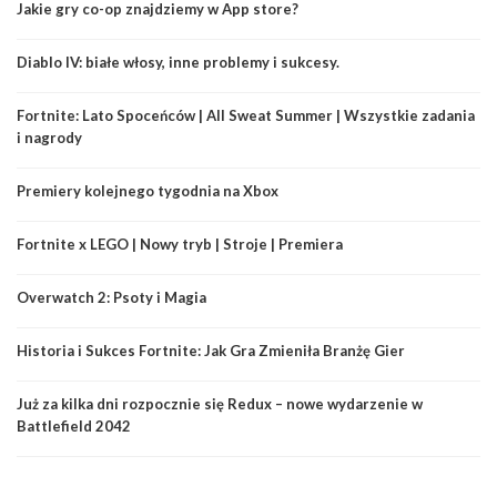
Jakie gry co-op znajdziemy w App store?
Diablo IV: białe włosy, inne problemy i sukcesy.
Fortnite: Lato Spoceńców | All Sweat Summer | Wszystkie zadania
i nagrody
Premiery kolejnego tygodnia na Xbox
Fortnite x LEGO | Nowy tryb | Stroje | Premiera
Overwatch 2: Psoty i Magia
Historia i Sukces Fortnite: Jak Gra Zmieniła Branżę Gier
Już za kilka dni rozpocznie się Redux – nowe wydarzenie w
Battlefield 2042