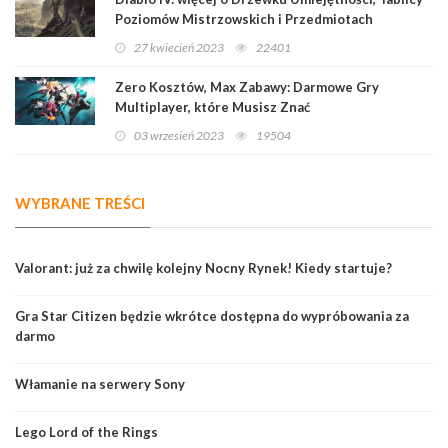
Poziomów Mistrzowskich i Przedmiotach
Legendarnych
27 kwiecień 2023
22401
Zero Kosztów, Max Zabawy: Darmowe Gry
Multiplayer, które Musisz Znać
03 wrzesień 2023
19504
WYBRANE TREŚCI
Valorant: już za chwilę kolejny Nocny Rynek! Kiedy startuje?
Gra Star Citizen będzie wkrótce dostępna do wypróbowania za
darmo
Włamanie na serwery Sony
Lego Lord of the Rings