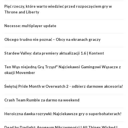
Pięć rzeczy, które warto wiedzieć przed rozpoczęciem gry w
Throne and Liberty
Necesse: multiplayer update
Obcego trudno nie poznać – Obcy na ekranach graczy
Stardew Valley: data premiery aktualizacji 1.6 | Kontent
Ten Wąs niejedną Grą Trząsł" Najciekawsi Gamingowi Wąsacze z
okazji Movember
Świętuj Pride Month w Overwatch 2 - odbierz darmowe akcesoria!
Crash Team Rumble za darmo na weekend
Heroiczna dawka rozrywki: Najciekawsze gry o superbohaterach!
Dead by Daylight: Apogeum Nikczemności | All Things Wicked |