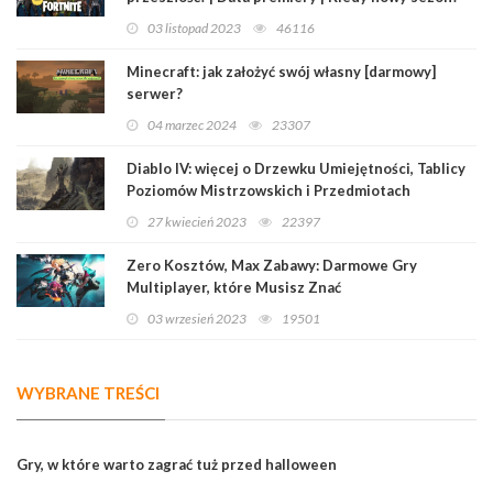
03 listopad 2023
46116
Minecraft: jak założyć swój własny [darmowy]
serwer?
04 marzec 2024
23307
Diablo IV: więcej o Drzewku Umiejętności, Tablicy
Poziomów Mistrzowskich i Przedmiotach
Legendarnych
27 kwiecień 2023
22397
Zero Kosztów, Max Zabawy: Darmowe Gry
Multiplayer, które Musisz Znać
03 wrzesień 2023
19501
WYBRANE TREŚCI
Gry, w które warto zagrać tuż przed halloween