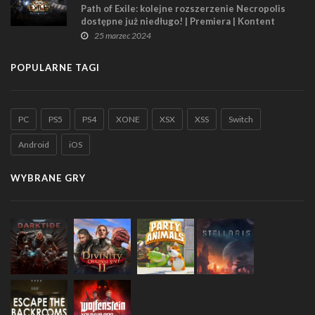
Path of Exile: kolejne rozszerzenie Necropolis
dostępne już niedługo! | Premiera | Kontent
25 marzec 2024
POPULARNE TAGI
PC
PS5
PS4
XONE
XSX
XSS
Switch
Android
iOS
WYBRANE GRY