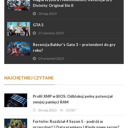
Divinity: Original Sin II
30 maj 2023
GTA 5
27 czerwiec 2023
Recenzja Baldur's Gate 3 – pretendent do gry
roku?
03 wrzesień 2023
NAJCHĘTNIEJ CZYTANE
Profil XMP w BIOS: Odblokuj pełny potencjał
swojej pamięci RAM
06 maj 2023
55587
Fortnite: Rozdział 4 Sezon 5 - podróż w
przeszłość! | Data premiery | Kiedy nowy sezon?