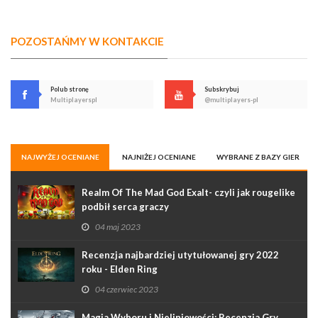
POZOSTAŃMY W KONTAKCIE
Polub stronę
Subskrybuj
Multiplayerspl
@multiplayers-pl
NAJWYŻEJ OCENIANE
NAJNIŻEJ OCENIANE
WYBRANE Z BAZY GIER
Realm Of The Mad God Exalt- czyli jak rougelike
podbił serca graczy
04 maj 2023
Recenzja najbardziej utytułowanej gry 2022
roku - Elden Ring
04 czerwiec 2023
Magia Wyboru i Nieliniowości: Recenzja Gry