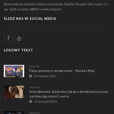
Rozrywka w trybach wieloosobowych, Battle Royale, Hot-seat, Co-
op, Split screen, MMO i wielu innych.
ŚLEDŹ NAS W SOCIAL MEDIA
LOSOWY TEKST
Nowości
Palia: pierwsze wydarzenie - Market Maji
25 sierpień 2023
Artykuły
Interaktywne śledztwo: jak gry detektywistyczne
zachwycają umysł i serce
12 wrzesień 2023
Nowości