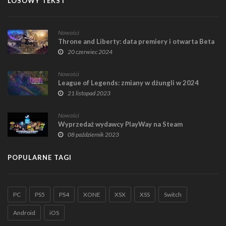
LOSOWY TEKST
Nowości
Throne and Liberty: data premiery i otwarta Beta
20 czerwiec 2024
Nowości
League of Legends: zmiany w dżungli w 2024
21 listopad 2023
Nowości
Wyprzedaż wydawcy PlayWay na Steam
08 październik 2023
POPULARNE TAGI
PC
PS5
PS4
XONE
XSX
XSS
Switch
Android
iOS