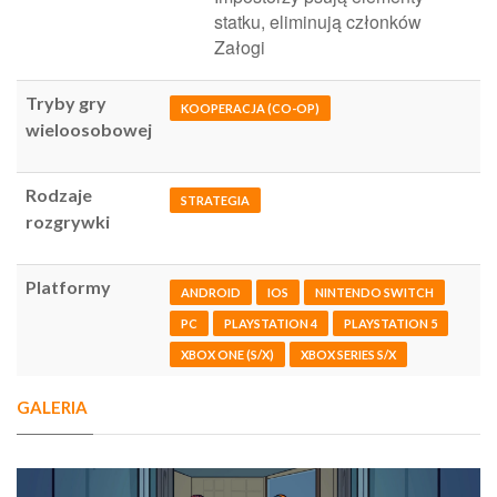
statku, eliminują członków
Załogi
Tryby gry
KOOPERACJA (CO-OP)
wieloosobowej
Rodzaje
STRATEGIA
rozgrywki
Platformy
ANDROID
IOS
NINTENDO SWITCH
PC
PLAYSTATION 4
PLAYSTATION 5
XBOX ONE (S/X)
XBOX SERIES S/X
GALERIA