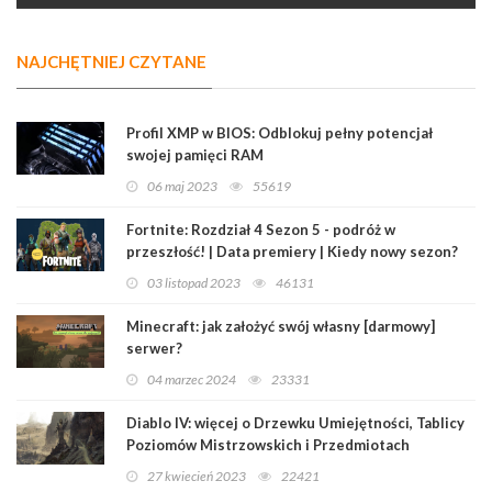
NAJCHĘTNIEJ CZYTANE
Profil XMP w BIOS: Odblokuj pełny potencjał
swojej pamięci RAM
06 maj 2023
55619
Fortnite: Rozdział 4 Sezon 5 - podróż w
przeszłość! | Data premiery | Kiedy nowy sezon?
03 listopad 2023
46131
Minecraft: jak założyć swój własny [darmowy]
serwer?
04 marzec 2024
23331
Diablo IV: więcej o Drzewku Umiejętności, Tablicy
Poziomów Mistrzowskich i Przedmiotach
Legendarnych
27 kwiecień 2023
22421