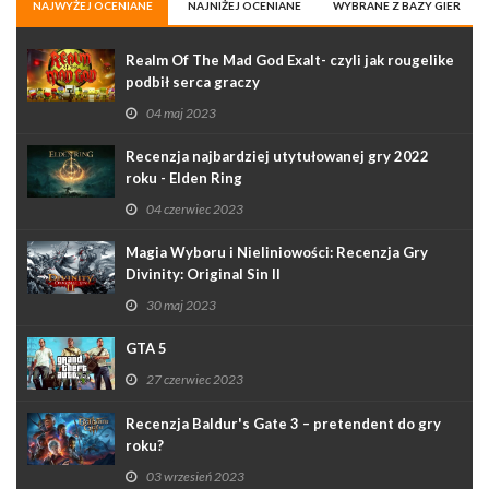
NAJWYŻEJ OCENIANE
NAJNIŻEJ OCENIANE
WYBRANE Z BAZY GIER
Realm Of The Mad God Exalt- czyli jak rougelike
podbił serca graczy
04 maj 2023
Recenzja najbardziej utytułowanej gry 2022
roku - Elden Ring
04 czerwiec 2023
Magia Wyboru i Nieliniowości: Recenzja Gry
Divinity: Original Sin II
30 maj 2023
GTA 5
27 czerwiec 2023
Recenzja Baldur's Gate 3 – pretendent do gry
roku?
03 wrzesień 2023