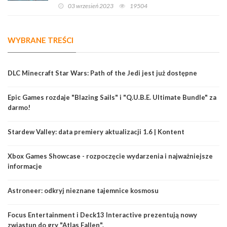
03 wrzesień 2023
19504
WYBRANE TREŚCI
DLC Minecraft Star Wars: Path of the Jedi jest już dostępne
Epic Games rozdaje "Blazing Sails" i "Q.U.B.E. Ultimate Bundle" za
darmo!
Stardew Valley: data premiery aktualizacji 1.6 | Kontent
Xbox Games Showcase - rozpoczęcie wydarzenia i najważniejsze
informacje
Astroneer: odkryj nieznane tajemnice kosmosu
Focus Entertainment i Deck13 Interactive prezentują nowy
zwiastun do gry "Atlas Fallen".