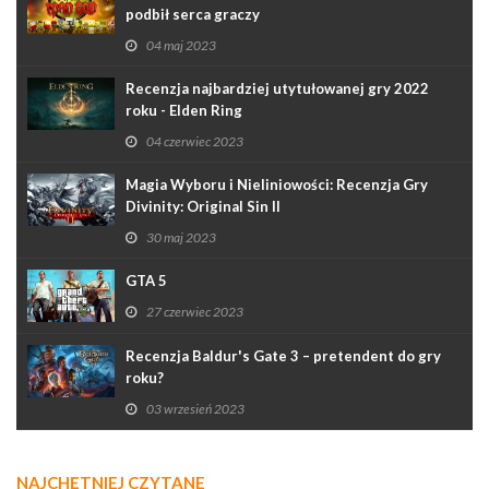
podbił serca graczy
04 maj 2023
Recenzja najbardziej utytułowanej gry 2022
roku - Elden Ring
04 czerwiec 2023
Magia Wyboru i Nieliniowości: Recenzja Gry
Divinity: Original Sin II
30 maj 2023
GTA 5
27 czerwiec 2023
Recenzja Baldur's Gate 3 – pretendent do gry
roku?
03 wrzesień 2023
NAJCHĘTNIEJ CZYTANE