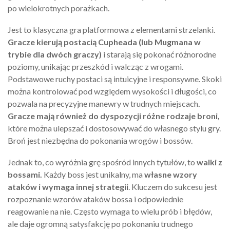
po wielokrotnych porażkach.
Jest to klasyczna gra platformowa z elementami strzelanki.
Gracze kierują postacią Cupheada (lub Mugmana w
trybie dla dwóch graczy)
i starają się pokonać różnorodne
poziomy, unikając przeszkód i walcząc z wrogami.
Podstawowe ruchy postaci są intuicyjne i responsywne. Skoki
można kontrolować pod względem wysokości i długości, co
pozwala na precyzyjne manewry w trudnych miejscach
.
Gracze mają również do dyspozycji różne rodzaje broni,
które można ulepszać i dostosowywać do własnego stylu gry.
Broń jest niezbędna do pokonania wrogów i bossów.
Jednak to, co wyróżnia grę spośród innych tytułów, to
walki z
bossami.
Każdy boss jest unikalny, ma
własne wzory
ataków i wymaga innej strategii
. Kluczem do sukcesu jest
rozpoznanie wzorów ataków bossa i odpowiednie
reagowanie na nie. Często wymaga to wielu prób i błędów,
ale daje ogromną satysfakcję po pokonaniu trudnego