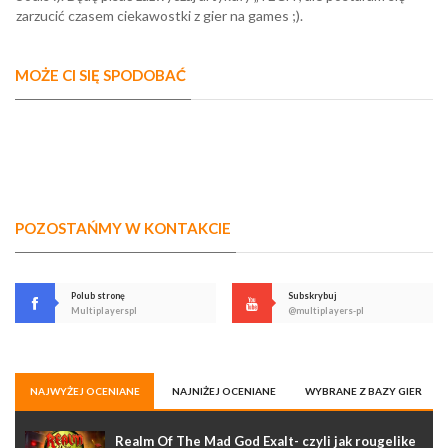
zarzucić czasem ciekawostki z gier na games ;).
MOŻE CI SIĘ SPODOBAĆ
POZOSTAŃMY W KONTAKCIE
Polub stronę
Subskrybuj
Multiplayerspl
@multiplayers-pl
NAJWYŻEJ OCENIANE
NAJNIŻEJ OCENIANE
WYBRANE Z BAZY GIER
Realm Of The Mad God Exalt- czyli jak rougelike