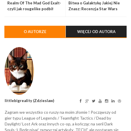
Realm Of The Mad God Exalt-
Bitwa o Galaktykę Jakiej Nie
czyli jak rougelike podbił
Znasz: Recenzja Star Wars
serca graczy
Battlefront II
O AUTORZE
WIĘCEJ OD AUTORA
littlebigreality (Zdzieslaw)
Zagram we wszystko co ruszy na moim złomie ! Począwszy od
gier typu League of Legends / Teamfight Tactics / Dead by
Daylight/ Lost Ark oraz innych co-op, a kończąc na serii Dark
Souls :). Będę pisać zazwyczaj artykuły „TECH”, ale postaram się