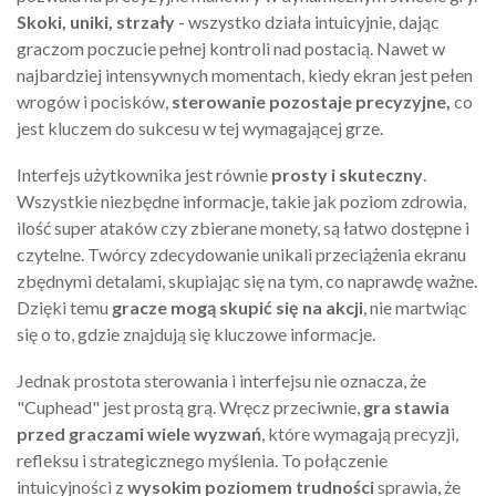
Skoki, uniki, strzały
- wszystko działa intuicyjnie, dając
graczom poczucie pełnej kontroli nad postacią. Nawet w
najbardziej intensywnych momentach, kiedy ekran jest pełen
wrogów i pocisków,
sterowanie pozostaje precyzyjne,
co
jest kluczem do sukcesu w tej wymagającej grze.
Interfejs użytkownika jest równie
prosty i skuteczny
.
Wszystkie niezbędne informacje, takie jak poziom zdrowia,
ilość super ataków czy zbierane monety, są łatwo dostępne i
czytelne. Twórcy zdecydowanie unikali przeciążenia ekranu
zbędnymi detalami, skupiając się na tym, co naprawdę ważne.
Dzięki temu
gracze mogą skupić się na akcji
, nie martwiąc
się o to, gdzie znajdują się kluczowe informacje.
Jednak prostota sterowania i interfejsu nie oznacza, że
"Cuphead" jest prostą grą. Wręcz przeciwnie,
gra stawia
przed graczami wiele wyzwań
, które wymagają precyzji,
refleksu i strategicznego myślenia. To połączenie
intuicyjności z
wysokim poziomem trudności
sprawia, że