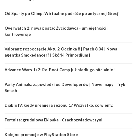
Od Sparty po Olimp: Wirtualne podróże po antycznej Grecji
Overwatch 2: nowa postać Życiodawca - umiejętności i
kontrowersje
Valorant: rozpoczęcie Aktu 2 Odcinka 8 | Patch 8.04 | Nowa
agentka Smokedancer? | Skórki Primordium |
Advance Wars 1+2: Re-Boot Camp już niedługo oficialnie!
Party Animals: zapowiedzi od Deweloperów | Nowe mapy | Tryb
Smash
Diablo IV: kiedy premiera sezonu 1? Wszystko, co wiemy.
Fortnite: grudniowa Ekipaka - Czachozwiadowczyni
Kolejne promocje w PlayStation Store