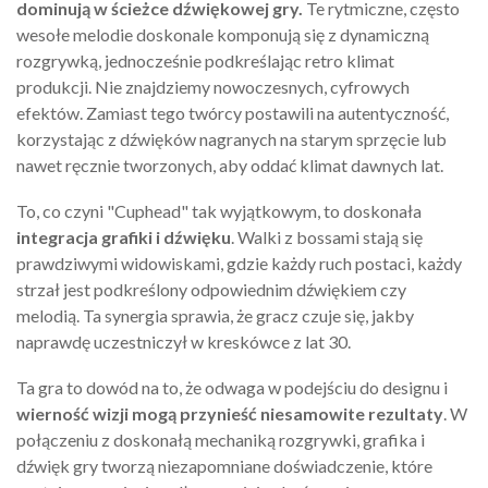
dominują w ścieżce dźwiękowej gry.
Te rytmiczne, często
wesołe melodie doskonale komponują się z dynamiczną
rozgrywką, jednocześnie podkreślając retro klimat
produkcji. Nie znajdziemy nowoczesnych, cyfrowych
efektów. Zamiast tego twórcy postawili na autentyczność,
korzystając z dźwięków nagranych na starym sprzęcie lub
nawet ręcznie tworzonych, aby oddać klimat dawnych lat.
To, co czyni "Cuphead" tak wyjątkowym, to doskonała
integracja grafiki i dźwięku
. Walki z bossami stają się
prawdziwymi widowiskami, gdzie każdy ruch postaci, każdy
strzał jest podkreślony odpowiednim dźwiękiem czy
melodią. Ta synergia sprawia, że gracz czuje się, jakby
naprawdę uczestniczył w kreskówce z lat 30.
Ta gra to dowód na to, że odwaga w podejściu do designu i
wierność wizji mogą przynieść niesamowite rezultaty
. W
połączeniu z doskonałą mechaniką rozgrywki, grafika i
dźwięk gry tworzą niezapomniane doświadczenie, które