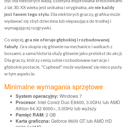
być dla niektórych wadą. Estetyka inspirowana kreskówkami
z lat 30. XX wieku jest unikalna i oryginalna, ale
nie każdy
jest fanem tego stylu
. Dla niektórych graczy, grafika może
wydawać się zbyt dziecinna lub niepasująca do trudnej i
wymagającej rozgrywki.
Co więcej,
gra nie oferuje głębokiej i rozbudowanej
fabuły
. Gra skupia się głównie na mechanice i walkach z
bossami, a sama historia służy głównie jako pretekst do akcji.
Dla graczy, którzy cenią sobie rozbudowane narracje i
głębokie postacie, "Cuphead" może wydawać się nieco pusty
w tym aspekcie.
Minimalne wymagania sprzętowe
System operacyjny:
Windows 7
Procesor
: Intel Core2 Duo E8400, 3.0GHz lub AMD
Athlon 64 X2 6000+, 3.0GHz lub wyższy
Pamięć RAM:
2 GB
Karta graficzna:
Geforce 9600 GT lub AMD HD