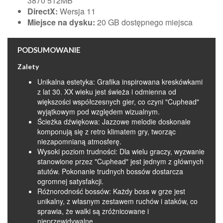
3870 512MB
DirectX:
Wersja 11
Miejsce na dysku:
20 GB dostępnego miejsca
PODSUMOWANIE
Zalety
Unikalna estetyka: Grafika inspirowana kreskówkami
z lat 30. XX wieku jest świeża i odmienna od
większości współczesnych gier, co czyni "Cuphead"
wyjątkowym pod względem wizualnym.
Ścieżka dźwiękowa: Jazzowe melodie doskonale
komponują się z retro klimatem gry, tworząc
niezapomnianą atmosferę.
Wysoki poziom trudności: Dla wielu graczy, wyzwanie
stanowione przez "Cuphead" jest jednym z głównych
atutów. Pokonanie trudnych bossów dostarcza
ogromnej satysfakcji.
Różnorodność bossów: Każdy boss w grze jest
unikalny, z własnym zestawem ruchów i ataków, co
sprawia, że walki są zróżnicowane i
nieprzewidywalne.