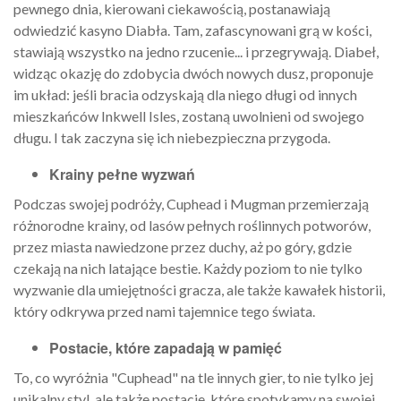
pewnego dnia, kierowani ciekawością, postanawiają
odwiedzić kasyno Diabła. Tam, zafascynowani grą w kości,
stawiają wszystko na jedno rzucenie... i przegrywają. Diabeł,
widząc okazję do zdobycia dwóch nowych dusz, proponuje
im układ: jeśli bracia odzyskają dla niego długi od innych
mieszkańców Inkwell Isles, zostaną uwolnieni od swojego
długu. I tak zaczyna się ich niebezpieczna przygoda.
Krainy pełne wyzwań
Podczas swojej podróży, Cuphead i Mugman przemierzają
różnorodne krainy, od lasów pełnych roślinnych potworów,
przez miasta nawiedzone przez duchy, aż po góry, gdzie
czekają na nich latające bestie. Każdy poziom to nie tylko
wyzwanie dla umiejętności gracza, ale także kawałek historii,
który odkrywa przed nami tajemnice tego świata.
Postacie, które zapadają w pamięć
To, co wyróżnia "Cuphead" na tle innych gier, to nie tylko jej
unikalny styl, ale także postacie, które spotykamy na swojej