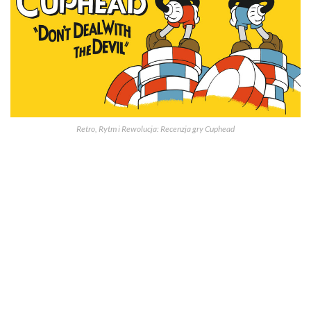
Retro, Rytm i Rewolucja: Recenzja gry Cuphead