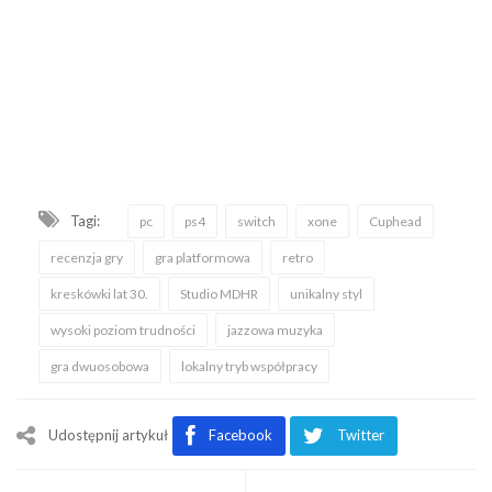
Tagi:
pc
ps4
switch
xone
Cuphead
recenzja gry
gra platformowa
retro
kreskówki lat 30.
Studio MDHR
unikalny styl
wysoki poziom trudności
jazzowa muzyka
gra dwuosobowa
lokalny tryb współpracy
Udostępnij artykuł
Facebook
Twitter