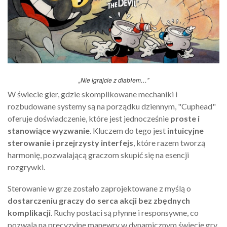
„Nie igrajcie z diabłem…”
W świecie gier, gdzie skomplikowane mechaniki i
rozbudowane systemy są na porządku dziennym, "Cuphead"
oferuje doświadczenie, które jest jednocześnie
proste i
stanowiące wyzwanie
. Kluczem do tego jest
intuicyjne
sterowanie i przejrzysty interfejs
, które razem tworzą
harmonię, pozwalającą graczom skupić się na esencji
rozgrywki.
Sterowanie w grze zostało zaprojektowane z myślą o
dostarczeniu graczy do serca akcji bez zbędnych
komplikacji
. Ruchy postaci są płynne i responsywne, co
pozwala na precyzyjne manewry w dynamicznym świecie gry.