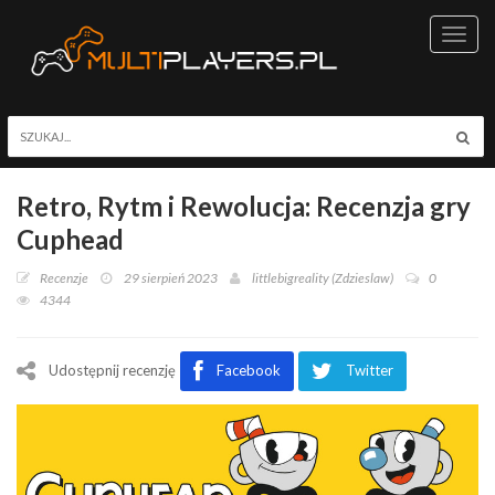
Toggl
navig
Retro, Rytm i Rewolucja: Recenzja gry
Cuphead
Recenzje
29 sierpień 2023
littlebigreality (Zdzieslaw)
0
4344
Udostępnij recenzję
Facebook
Twitter