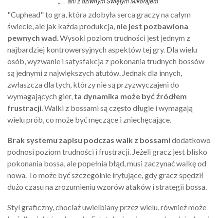
„… ani z dziwnym Świętym Mikołajem”
"Cuphead" to gra, która zdobyła serca graczy na całym
świecie, ale jak każda produkcja,
nie jest pozbawiona
pewnych wad
. Wysoki poziom trudności jest jednym z
najbardziej kontrowersyjnych aspektów tej gry. Dla wielu
osób, wyzwanie i satysfakcja z pokonania trudnych bossów
są jednymi z największych atutów. Jednak dla innych,
zwłaszcza dla tych, którzy nie są przyzwyczajeni do
wymagających gier,
ta dynamika może być źródłem
frustracji
. Walki z bossami są często długie i wymagają
wielu prób, co może być męczące i zniechęcające.
Brak systemu zapisu podczas walk z bossami
dodatkowo
podnosi poziom trudności i frustracji. Jeżeli gracz jest blisko
pokonania bossa, ale popełnia błąd, musi zaczynać walkę od
nowa. To może być szczególnie irytujące, gdy gracz spędził
dużo czasu na zrozumieniu wzorów ataków i strategii bossa.
Styl graficzny, chociaż uwielbiany przez wielu, również może