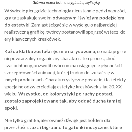
Główna mapa też ma oryginalną stylistykę
W świecie gier, gdzie technologia nieustannie pędzi naprzód,
gra ta zaskakuje swoim
odważnym i świeżym podejściem
do estetyki
. Zamiast ścigać się w wyścigu o najbardziej
realistyczną grafikę, twórcy postanowili spojrzeć wstecz, do
ery klasycznych kreskówek.
Każda klatka została ręcznie narysowana
, co nadaje grze
niepowtarzalny, organiczny charakter. Ten proces, choć
czasochłonny, pozwolił twórcom na osiągnięcie płynności i
szczegółowości animacji, której trudno doszukać się w
innych produkcjach. Charakterystyczne postacie, tła i efekty
specjalne odzwierciedlają estetykę kreskówek z lat 30. XX
wieku.
Wszystko, od kolorystyki po ruchy postaci,
zostało zaprojektowane tak, aby oddać ducha tamtej
epoki.
Nie tylko grafika, ale również dźwięk jest hołdem dla
przeszłości.
Jazz i big-band to gatunki muzyczne, które