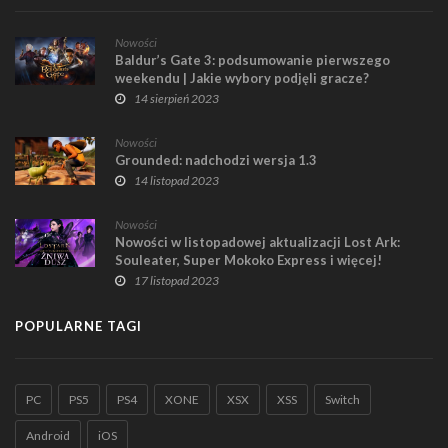
Nowości
Baldur’s Gate 3: podsumowanie pierwszego
weekendu | Jakie wybory podjęli gracze?
14 sierpień 2023
Nowości
Grounded: nadchodzi wersja 1.3
14 listopad 2023
Nowości
Nowości w listopadowej aktualizacji Lost Ark:
Souleater, Super Mokoko Express i więcej!
17 listopad 2023
POPULARNE TAGI
PC
PS5
PS4
XONE
XSX
XSS
Switch
Android
iOS