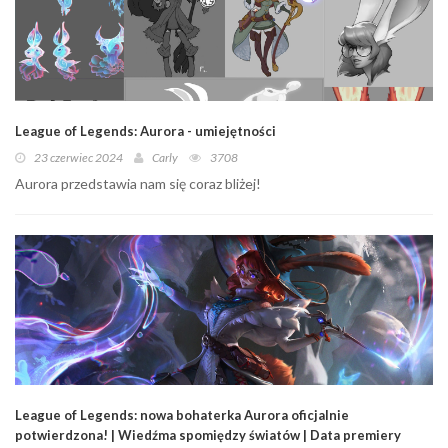
League of Legends: Aurora - umiejętności
23 czerwiec 2024
Carly
3708
Aurora przedstawia nam się coraz bliżej!
League of Legends: nowa bohaterka Aurora oficjalnie
potwierdzona! | Wiedźma spomiędzy światów | Data premiery