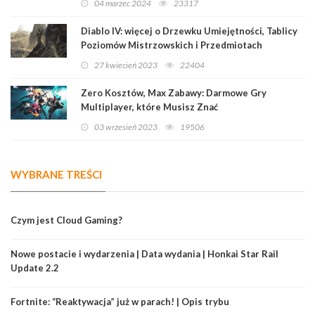
04 marzec 2024
23317
Diablo IV: więcej o Drzewku Umiejętności, Tablicy
Poziomów Mistrzowskich i Przedmiotach
Legendarnych
27 kwiecień 2023
22404
Zero Kosztów, Max Zabawy: Darmowe Gry
Multiplayer, które Musisz Znać
03 wrzesień 2023
19506
WYBRANE TREŚCI
Czym jest Cloud Gaming?
Nowe postacie i wydarzenia | Data wydania | Honkai Star Rail
Update 2.2
Fortnite: “Reaktywacja” już w parach! | Opis trybu