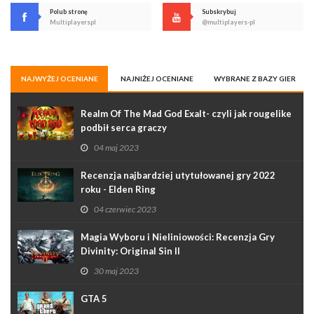
Polub stronę
Subskrybuj
Multiplayerspl
@multiplayers-pl
NAJWYŻEJ OCENIANE
NAJNIŻEJ OCENIANE
WYBRANE Z BAZY GIER
Realm Of The Mad God Exalt- czyli jak rougelike
podbił serca graczy
04 maj 2023
Recenzja najbardziej utytułowanej gry 2022
roku - Elden Ring
04 czerwiec 2023
Magia Wyboru i Nieliniowości: Recenzja Gry
Divinity: Original Sin II
30 maj 2023
GTA 5