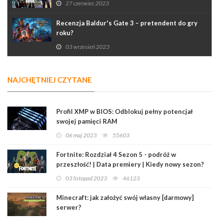
27 czerwiec 2023
Recenzja Baldur's Gate 3 – pretendent do gry
roku?
03 wrzesień 2023
NAJCHĘTNIEJ CZYTANE
Profil XMP w BIOS: Odblokuj pełny potencjał
swojej pamięci RAM
06 maj 2023
55603
Fortnite: Rozdział 4 Sezon 5 - podróż w
przeszłość! | Data premiery | Kiedy nowy sezon?
03 listopad 2023
46123
Minecraft: jak założyć swój własny [darmowy]
serwer?