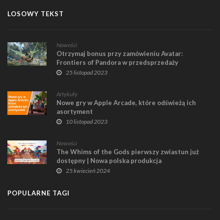
LOSOWY TEKST
Nowości
Otrzymaj bonus przy zamówieniu Avatar:
Frontiers of Pandora w przedsprzedaży
25 listopad 2023
Artykuły
Nowe gry w Apple Arcade, które odświeżą ich
asortyment
10 listopad 2023
Nowości
The Whims of the Gods pierwszy zwiastun już
dostępny | Nowa polska produkcja
25 kwiecień 2024
POPULARNE TAGI