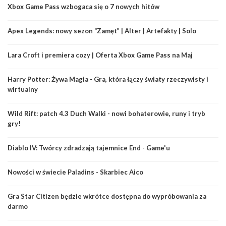
Xbox Game Pass wzbogaca się o 7 nowych hitów
Apex Legends: nowy sezon “Zamęt” | Alter | Artefakty | Solo
Lara Croft i premiera cozy | Oferta Xbox Game Pass na Maj
Harry Potter: Żywa Magia - Gra, która łączy światy rzeczywisty i
wirtualny
Wild Rift: patch 4.3 Duch Walki - nowi bohaterowie, runy i tryb
gry!
Diablo IV: Twórcy zdradzają tajemnice End - Game'u
Nowości w świecie Paladins - Skarbiec Aico
Gra Star Citizen będzie wkrótce dostępna do wypróbowania za
darmo