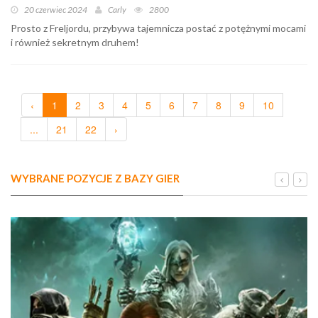
20 czerwiec 2024
Carly
2800
Prosto z Freljordu, przybywa tajemnicza postać z potężnymi mocami
i również sekretnym druhem!
‹
1
2
3
4
5
6
7
8
9
10
...
21
22
›
WYBRANE POZYCJE Z BAZY GIER