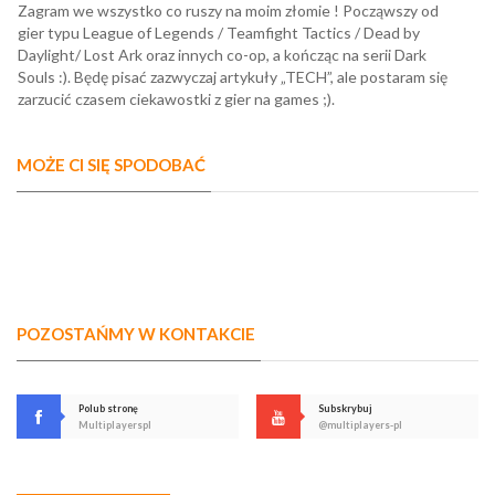
Zagram we wszystko co ruszy na moim złomie ! Począwszy od
gier typu League of Legends / Teamfight Tactics / Dead by
Daylight/ Lost Ark oraz innych co-op, a kończąc na serii Dark
Souls :). Będę pisać zazwyczaj artykuły „TECH”, ale postaram się
zarzucić czasem ciekawostki z gier na games ;).
MOŻE CI SIĘ SPODOBAĆ
POZOSTAŃMY W KONTAKCIE
Polub stronę
Subskrybuj
Multiplayerspl
@multiplayers-pl