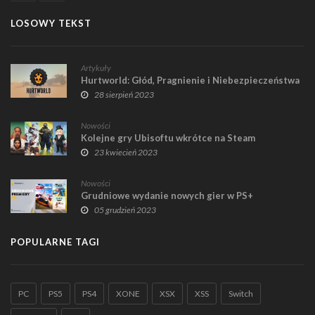
LOSOWY TEKST
Artykuły
Hurtworld: Głód, Pragnienie i Niebezpieczeństwa
28 sierpień 2023
Nowości
Kolejne gry Ubisoftu wkrótce na Steam
23 kwiecień 2023
Nowości
Grudniowe wydanie nowych gier w PS+
05 grudzień 2023
POPULARNE TAGI
PC
PS5
PS4
XONE
XSX
XSS
Switch