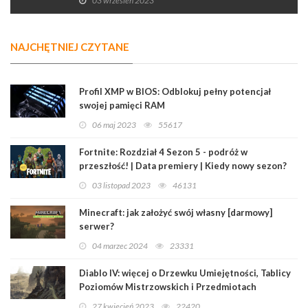
03 wrzesień 2023
NAJCHĘTNIEJ CZYTANE
Profil XMP w BIOS: Odblokuj pełny potencjał
swojej pamięci RAM
06 maj 2023
55617
Fortnite: Rozdział 4 Sezon 5 - podróż w
przeszłość! | Data premiery | Kiedy nowy sezon?
03 listopad 2023
46131
Minecraft: jak założyć swój własny [darmowy]
serwer?
04 marzec 2024
23331
Diablo IV: więcej o Drzewku Umiejętności, Tablicy
Poziomów Mistrzowskich i Przedmiotach
Legendarnych
27 kwiecień 2023
22420