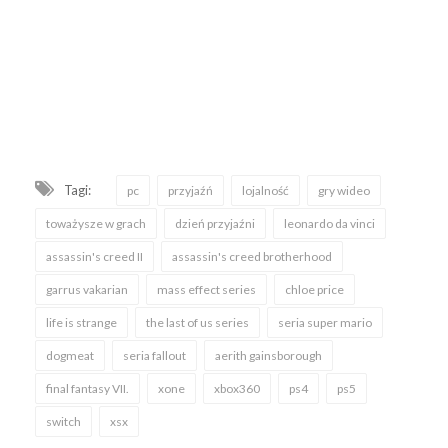
Tagi:
pc
przyjaźń
lojalność
gry wideo
toważysze w grach
dzień przyjaźni
leonardo da vinci
assassin's creed II
assassin's creed brotherhood
garrus vakarian
mass effect series
chloe price
life is strange
the last of us series
seria super mario
dogmeat
seria fallout
aerith gainsborough
final fantasy VII.
xone
xbox360
ps4
ps5
switch
xsx