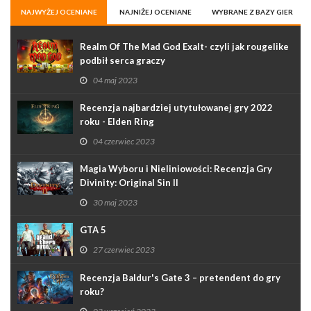
NAJWYŻEJ OCENIANE
NAJNIŻEJ OCENIANE
WYBRANE Z BAZY GIER
Realm Of The Mad God Exalt- czyli jak rougelike
podbił serca graczy
04 maj 2023
Recenzja najbardziej utytułowanej gry 2022
roku - Elden Ring
04 czerwiec 2023
Magia Wyboru i Nieliniowości: Recenzja Gry
Divinity: Original Sin II
30 maj 2023
GTA 5
27 czerwiec 2023
Recenzja Baldur's Gate 3 – pretendent do gry
roku?