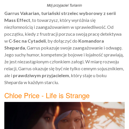
Mój przyjaciel Turianin
Garrus Vakarian, turiański strzelec wyborowy z serii
Mass Effect
, to towarzysz, który wyróżnia się
niezłomnością i zaangażowaniem w sprawiedliwość. Od
początku, kiedy z frustracji porzuca swoją pracę detektywa
w
C-Sec na Cytadeli
, by dołączyć do
Komandora
Sheparda
, Garrus pokazuje swoje zaangażowanie i odwagę.
Jego suchy humor, kompetencje bojowe i lojalność sprawiają,
że jest niezastąpionym członkiem załogi. W miarę rozwoju
relacji, Garrus okazuje się być nie tylko cennym sojusznikiem,
ale i
prawdziwym przyjacielem
, który staje u boku
Sheparda w każdym starciu.
Chloe Price - Life is Strange