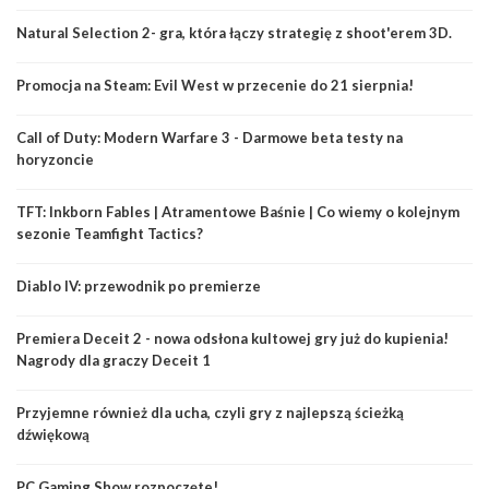
Natural Selection 2- gra, która łączy strategię z shoot'erem 3D.
Promocja na Steam: Evil West w przecenie do 21 sierpnia!
Call of Duty: Modern Warfare 3 - Darmowe beta testy na
horyzoncie
TFT: Inkborn Fables | Atramentowe Baśnie | Co wiemy o kolejnym
sezonie Teamfight Tactics?
Diablo IV: przewodnik po premierze
Premiera Deceit 2 - nowa odsłona kultowej gry już do kupienia!
Nagrody dla graczy Deceit 1
Przyjemne również dla ucha, czyli gry z najlepszą ścieżką
dźwiękową
PC Gaming Show rozpoczęte!