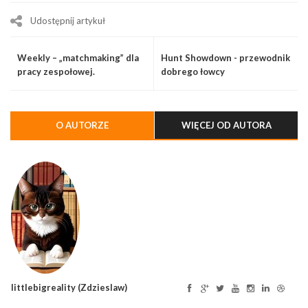
Udostępnij artykuł
Weekly – „matchmaking” dla
Hunt Showdown - przewodnik
pracy zespołowej.
dobrego łowcy
Nowoczesne RCP, rejestracja
i monitorowanie czasu pracy
jak w dobrym MMO
O AUTORZE
WIĘCEJ OD AUTORA
littlebigreality (Zdzieslaw)