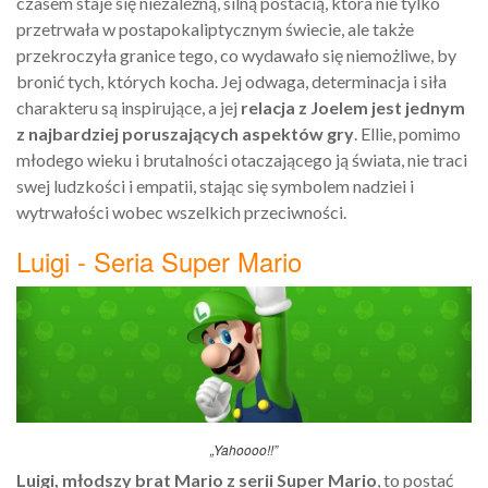
czasem staje się niezależną, silną postacią, która nie tylko
przetrwała w postapokaliptycznym świecie, ale także
przekroczyła granice tego, co wydawało się niemożliwe, by
bronić tych, których kocha. Jej odwaga, determinacja i siła
charakteru są inspirujące, a jej
relacja z Joelem jest jednym
z najbardziej poruszających aspektów gry
. Ellie, pomimo
młodego wieku i brutalności otaczającego ją świata, nie traci
swej ludzkości i empatii, stając się symbolem nadziei i
wytrwałości wobec wszelkich przeciwności.
Luigi - Seria Super Mario
„Yahoooo!!”
Luigi, młodszy brat Mario z serii Super Mario
, to postać