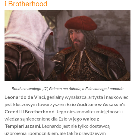
i Brotherhood
Bond ma swojego „Q”, Batman ma Alfreda, a Ezio samego Leonardo
Leonardo da Vinci
, genialny wynalazca, artysta i naukowiec,
jest kluczowym towarzyszem
Ezio Auditore w Assassin's
Creed II i Brotherhood
. Jego niesamowite umiejętności i
wiedza są nieocenione dla Ezio w jego
walce z
Templariuszami
. Leonardo jest nie tylko dostawcą
uzbrojenia i pomocnikiem, ale także prawdziwym