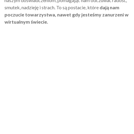
naszym doświadczeniom, pomagając nam odczuwać radość,
smutek, nadzieję i strach. To są postacie, które
dają nam
poczucie towarzystwa, nawet gdy jesteśmy zanurzeni w
wirtualnym świecie.