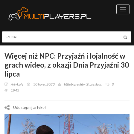
Toggl
navig
Więcej niż NPC: Przyjaźń i lojalność w
grach wideo, z okazji Dnia Przyjaźni 30
lipca
Artykuły
30 lipiec 2023
littlebigreality (Zdzieslaw)
0
1943
Udostępnij artykuł