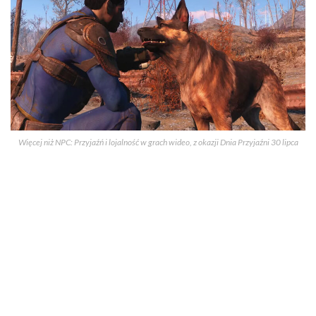
Więcej niż NPC: Przyjaźń i lojalność w grach wideo, z okazji Dnia Przyjaźni 30 lipca