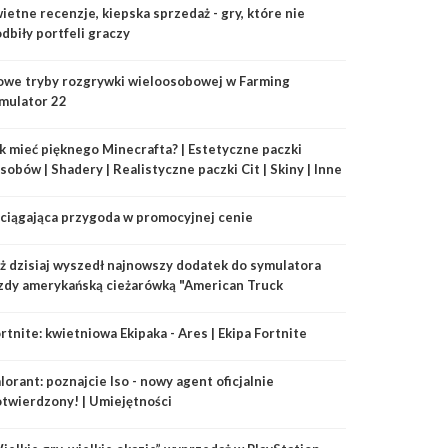
ietne recenzje, kiepska sprzedaż - gry, które nie
dbiły portfeli graczy
we tryby rozgrywki wieloosobowej w Farming
mulator 22
k mieć pięknego Minecrafta? | Estetyczne paczki
sobów | Shadery | Realistyczne paczki Cit | Skiny | Inne
datki
iągająca przygoda w promocyjnej cenie
ż dzisiaj wyszedł najnowszy dodatek do symulatora
zdy amerykańską cieżarówką "American Truck
mulator"!
rtnite: kwietniowa Ekipaka - Ares | Ekipa Fortnite
lorant: poznajcie Iso - nowy agent oficjalnie
twierdzony! | Umiejętności