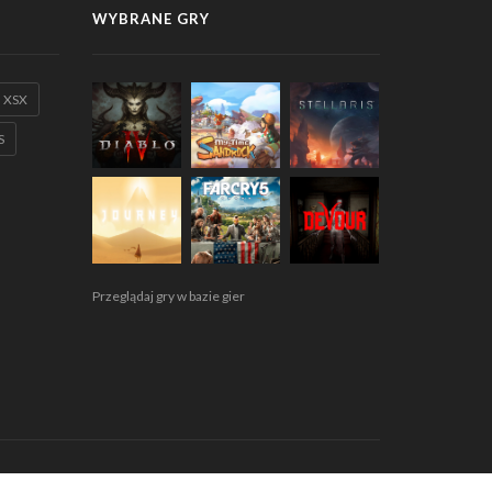
WYBRANE GRY
XSX
S
Przeglądaj gry w bazie gier
egulamin
Polityka prywatności
RODO
Współpraca