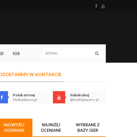
ID
IOS
OZOSTAŃMY W KONTAKCIE
Polub stronę
Subskrybuj
Multiplayerspl
@multiplayers-pl
NAJWYŻEJ
NAJNIŻEJ
WYBRANE Z
OCENIANE
OCENIANE
BAZY GIER