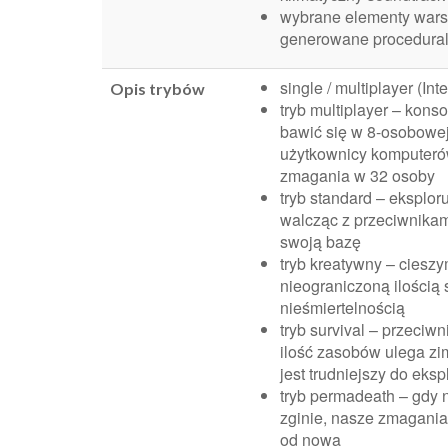
wybrane elementy wars
generowane procedural
single / multiplayer (Int
Opis trybów
tryb multiplayer – kon
bawić się w 8-osobowej
użytkownicy komputeró
zmagania w 32 osoby
tryb standard – eksplor
walcząc z przeciwnika
swoją bazę
tryb kreatywny – cieszy
nieograniczoną ilością
nieśmiertelnością
tryb survival – przeciwni
ilość zasobów ulega zi
jest trudniejszy do eks
tryb permadeath – gdy 
zginie, nasze zmagania
od nowa