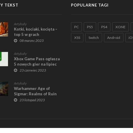
Y TEKST
POPULARNE TAGI
Artykuły
PC
PS5
PS4
XONE
Kotki, kociaki, kocięta –
top 5 w grach
XSS
Switch
Android
iO
08 marzec 2023
Artykuły
Xbox Game Pass ogłasza
5 nowych gier na lipiec
2023r.
23 czerwiec 2023
Artykuły
Warhammer Age of
Sigmar: Realms of Ruin
23 listopad 2023
Home
R