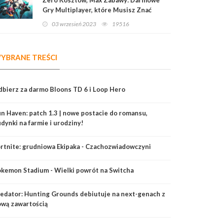
Gry Multiplayer, które Musisz Znać
03 wrzesień 2023
19516
YBRANE TREŚCI
bierz za darmo Bloons TD 6 i Loop Hero
n Haven: patch 1.3 | nowe postacie do romansu,
dynki na farmie i urodziny!
rtnite: grudniowa Ekipaka - Czachozwiadowczyni
kemon Stadium - Wielki powrót na Switcha
edator: Hunting Grounds debiutuje na next-genach z
wą zawartością