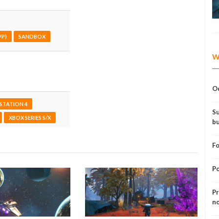
P)
SANDBOX
W
Od
STATION 4
Su
XBOX SERIES S/X
bu
Fo
Po
Pr
no