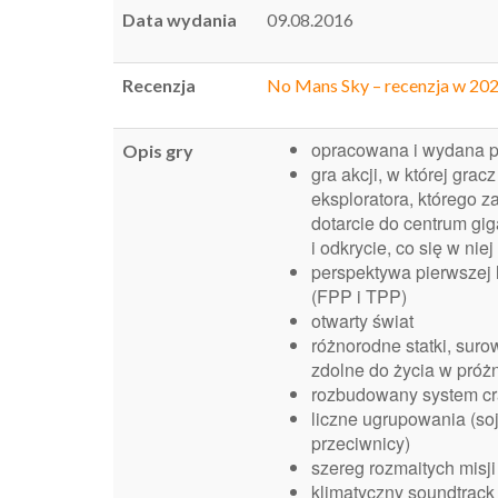
Data wydania
09.08.2016
Recenzja
No Mans Sky – recenzja w 20
opracowana i wydana p
Opis gry
gra akcji, w której grac
eksploratora, którego z
dotarcie do centrum gig
i odkrycie, co się w nie
perspektywa pierwszej l
(FPP i TPP)
otwarty świat
różnorodne statki, suro
zdolne do życia w próżn
rozbudowany system cr
liczne ugrupowania (so
przeciwnicy)
szereg rozmaitych misj
klimatyczny soundtrack