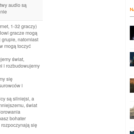
twy audio są
N
nie
ernet, 1-32 graczy)
solowi gracze mogą
 grupie, natomiast
w mogą toczyć
ujemy świat,
mi i rozbudowujemy
my się
 surowców i
cy są silniejsi, a
mniejszemu, świat
plorowania
nasz bohater
 rozpoczynają się