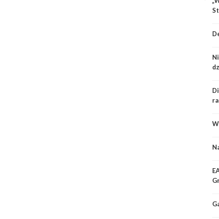
„W
S
De
Ni
dz
Di
r
Wo
Na
EA
Gr
Ga