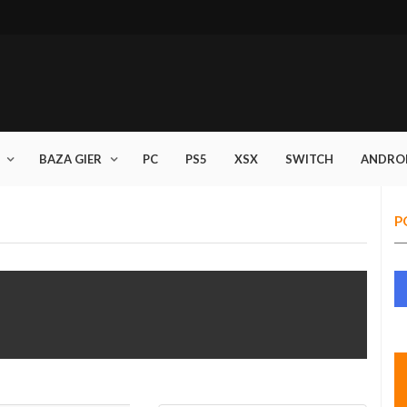
BAZA GIER
PC
PS5
XSX
SWITCH
ANDRO
P