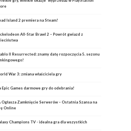
ielkie gry, wielkie okazje” wyprzedaż w PlayStation
tore
ad Island 2 premiera na Steam!
ckelodeon All-Star Brawl 2 – Powrót gwiazd z
ieciństwa
ablo II Resurrected: znamy datę rozpoczęcia 5. sezonu
ankingowego!
rld War 3: zmiana właściciela gry
 Epic Games darmowe gry do odebrania!
 Ogłasza Zamknięcie Serwerów – Ostatnia Szansa na
ę Online
laxy Champions TV - idealna gra dla wszystkich