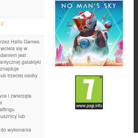
23
rzez Hello Games
z wciela się w
adaniem jest
antycznej galaktyki
j znajduje
ub trzeciej osoby
wce i zwierzęta
i
aftingu
jusznicy lub
i do wykonania