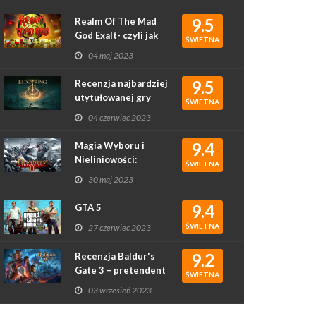
9.5
Realm Of The Mad
God Exalt- czyli jak
ŚWIETNA
rougelike podbił
04 maj 2023
serca graczy
9.5
Recenzja najbardziej
utytułowanej gry
ŚWIETNA
2022 roku - Elden
04 czerwiec 2023
Ring
9.4
Magia Wyboru i
Nieliniowości:
ŚWIETNA
Recenzja Gry
30 maj 2023
Divinity: Original Sin
II
9.4
GTA 5
ŚWIETNA
27 czerwiec 2023
9.2
Recenzja Baldur's
Gate 3 – pretendent
ŚWIETNA
do gry roku?
03 wrzesień 2023