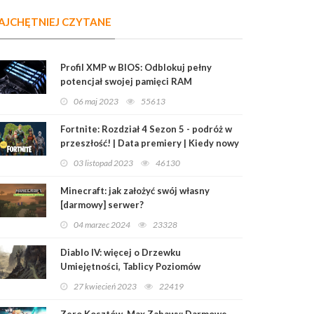
AJCHĘTNIEJ CZYTANE
Profil XMP w BIOS: Odblokuj pełny
potencjał swojej pamięci RAM
06 maj 2023
55613
Fortnite: Rozdział 4 Sezon 5 - podróż w
przeszłość! | Data premiery | Kiedy nowy
sezon?
03 listopad 2023
46130
Minecraft: jak założyć swój własny
[darmowy] serwer?
04 marzec 2024
23328
Diablo IV: więcej o Drzewku
Umiejętności, Tablicy Poziomów
Mistrzowskich i Przedmiotach
27 kwiecień 2023
22419
Legendarnych
Zero Kosztów, Max Zabawy: Darmowe