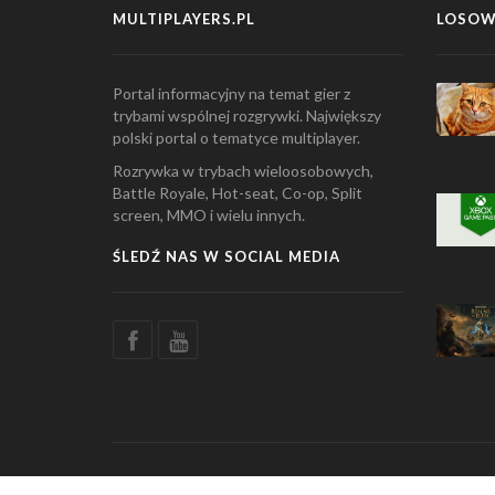
MULTIPLAYERS.PL
LOSOW
Portal informacyjny na temat gier z
trybami wspólnej rozgrywki. Największy
polski portal o tematyce multiplayer.
Rozrywka w trybach wieloosobowych,
Battle Royale, Hot-seat, Co-op, Split
screen, MMO i wielu innych.
ŚLEDŹ NAS W SOCIAL MEDIA
© Copyright 2026 Multiplayers.pl