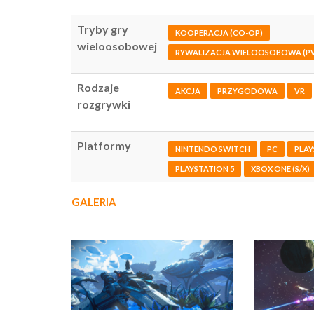
Tryby gry
KOOPERACJA (CO-OP)
wieloosobowej
RYWALIZACJA WIELOOSOBOWA (PV
Rodzaje
AKCJA
PRZYGODOWA
VR
rozgrywki
Platformy
NINTENDO SWITCH
PC
PLAY
PLAYSTATION 5
XBOX ONE (S/X)
GALERIA