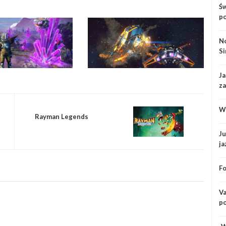
Św
po
No
Si
Ja
za
do
Wc
Rayman Legends
Ju
ja
Si
Fo
Va
po