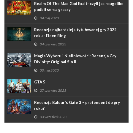
Realm Of The Mad God Exalt- czyli jak rougelike
podbił serca graczy
04 maj 2023
Recenzja najbardziej utytułowanej gry 2022
roku - Elden Ring
04 czerwiec 2023
Magia Wyboru i Nieliniowości: Recenzja Gry
Divinity: Original Sin II
30 maj 2023
GTA 5
27 czerwiec 2023
Recenzja Baldur's Gate 3 – pretendent do gry
roku?
03 wrzesień 2023