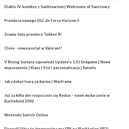
Diablo IV: komiksy z Sanktuarium | Webtoons of Sanctuary
Premiera nowego DLC do Forza Horizon 5
Znamy datę premiery Tekken 8!
Clove - nowa postać w Valorant!
V Rising: kolejna zapowiedź Update'u 1.0 | Endgame | Nowe
wyposażenie | Klasy | Styl i personalizacja | Światło
Jak zdobyć Ivara za darmo | Warframe
Już za kilka dni rozpocznie się Redux – nowe wydarzenie w
Battlefield 2042
Nintendo Switch Online
Firewall Ultra to innowacyjna gra FPS na PlayStation VR2!