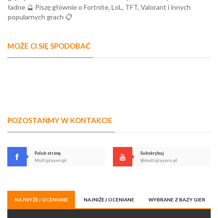
ładne 🔮 Piszę głównie o Fortnite, LoL, TFT, Valorant i innych
popularnych grach 📋
MOŻE CI SIĘ SPODOBAĆ
POZOSTAŃMY W KONTAKCIE
Polub stronę
Subskrybuj
Multiplayerspl
@multiplayers-pl
NAJWYŻEJ OCENIANE
NAJNIŻEJ OCENIANE
WYBRANE Z BAZY GIER