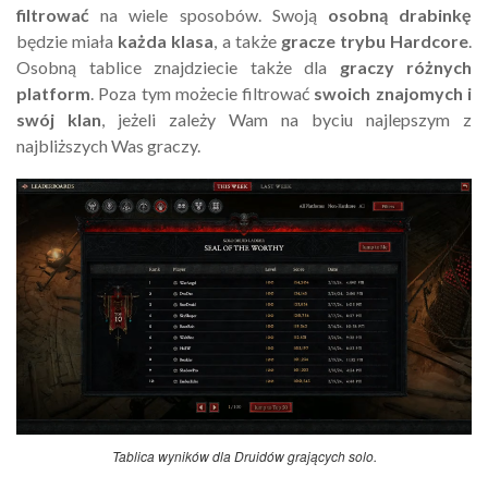
filtrować
na wiele sposobów. Swoją
osobną drabinkę
będzie miała
każda klasa
, a także
gracze trybu Hardcore
.
Osobną tablice znajdziecie także dla
graczy różnych
platform
. Poza tym możecie filtrować
swoich znajomych i
swój klan
, jeżeli zależy Wam na byciu najlepszym z
najbliższych Was graczy.
Tablica wyników dla Druidów grających solo.