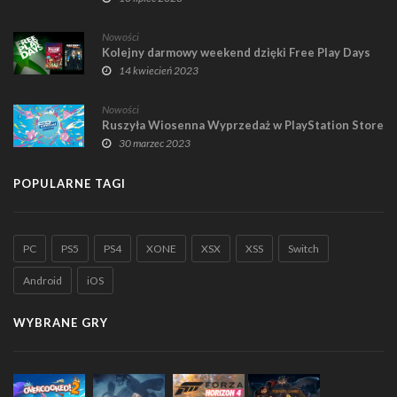
Nowości
Kolejny darmowy weekend dzięki Free Play Days
14 kwiecień 2023
Nowości
Ruszyła Wiosenna Wyprzedaż w PlayStation Store
30 marzec 2023
POPULARNE TAGI
PC
PS5
PS4
XONE
XSX
XSS
Switch
Android
iOS
WYBRANE GRY