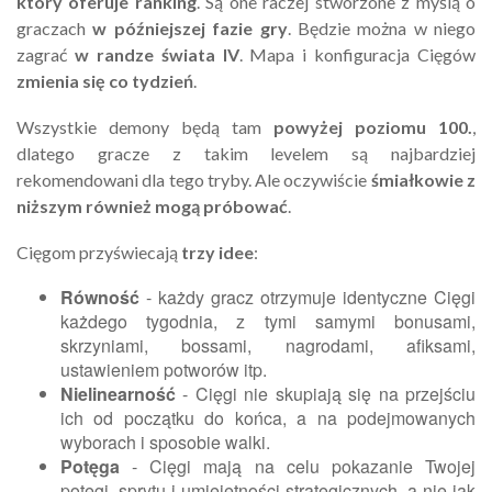
który oferuje ranking
. Są one raczej stworzone z myślą o
graczach
w późniejszej fazie gry
. Będzie można w niego
zagrać
w randze świata IV
. Mapa i konfiguracja Cięgów
zmienia się co tydzień
.
Wszystkie demony będą tam
powyżej poziomu 100.
,
dlatego gracze z takim levelem są najbardziej
rekomendowani dla tego tryby. Ale oczywiście
śmiałkowie z
niższym również mogą próbować
.
Cięgom przyświecają
trzy idee
:
Równość
- każdy gracz otrzymuje identyczne Cięgi
każdego tygodnia, z tymi samymi bonusami,
skrzyniami, bossami, nagrodami, afiksami,
ustawieniem potworów itp.
Nielinearność
- Cięgi nie skupiają się na przejściu
ich od początku do końca, a na podejmowanych
wyborach i sposobie walki.
Potęga
- Cięgi mają na celu pokazanie Twojej
potęgi, sprytu i umiejętności strategicznych, a nie jak