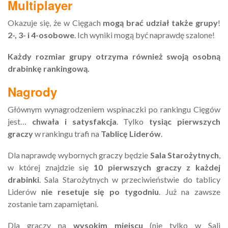
Multiplayer
Okazuje się, że w Cięgach
mogą brać udział także grupy
!
2-, 3- i 4-osobowe
. Ich wyniki mogą być naprawdę szalone!
Każdy rozmiar grupy otrzyma również swoją osobną
drabinkę rankingową.
Nagrody
Głównym wynagrodzeniem wspinaczki po rankingu Cięgów
jest…
chwała i satysfakcja
. Tylko
tysiąc pierwszych
graczy
w rankingu trafi na
Tablicę Liderów
.
Dla naprawdę wybornych graczy będzie
Sala Starożytnych
,
w której znajdzie się
10 pierwszych graczy z każdej
drabinki
. Sala Starożytnych w przeciwieństwie do tablicy
Liderów
nie resetuje się po tygodniu
. Już na zawsze
zostanie tam zapamiętani.
Dla graczy na
wysokim miejscu
(nie tylko w Sali