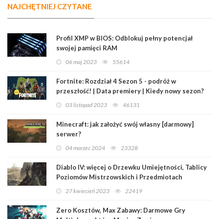
NAJCHĘTNIEJ CZYTANE
Profil XMP w BIOS: Odblokuj pełny potencjał
swojej pamięci RAM
06 maj 2023
55614
Fortnite: Rozdział 4 Sezon 5 - podróż w
przeszłość! | Data premiery | Kiedy nowy sezon?
03 listopad 2023
46131
Minecraft: jak założyć swój własny [darmowy]
serwer?
04 marzec 2024
23328
Diablo IV: więcej o Drzewku Umiejętności, Tablicy
Poziomów Mistrzowskich i Przedmiotach
Legendarnych
27 kwiecień 2023
22419
Zero Kosztów, Max Zabawy: Darmowe Gry