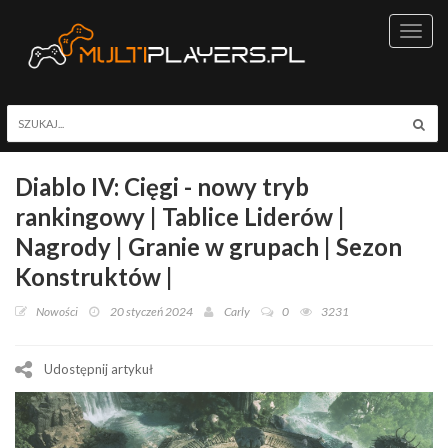
Toggl
navig
Diablo IV: Cięgi - nowy tryb
rankingowy | Tablice Liderów |
Nagrody | Granie w grupach | Sezon
Konstruktów |
Nowości
20 styczeń 2024
Carly
0
3231
Udostępnij artykuł