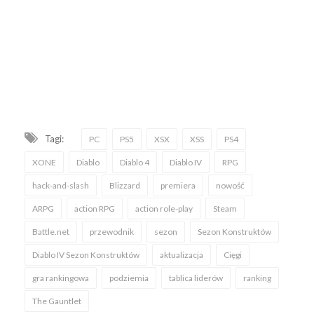
Tagi:
PC
PS5
XSX
XSS
PS4
XONE
Diablo
Diablo 4
Diablo IV
RPG
hack-and-slash
Blizzard
premiera
nowość
ARPG
action RPG
action role-play
Steam
Battle.net
przewodnik
sezon
Sezon Konstruktów
Diablo IV Sezon Konstruktów
aktualizacja
Cięgi
gra rankingowa
podziemia
tablica liderów
ranking
The Gauntlet