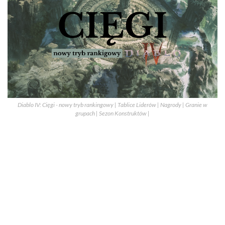
Diablo IV: Cięgi - nowy tryb rankingowy | Tablice Liderów | Nagrody | Granie w
grupach | Sezon Konstruktów |