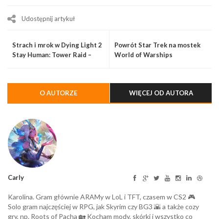
Udostępnij artykuł
Strach i mrok w Dying Light 2
Powrót Star Trek na mostek
Stay Human: Tower Raid –
World of Warships
Halloween Run
O AUTORZE
WIĘCEJ OD AUTORA
Carly
Karolina. Gram głównie ARAMy w LoL i TFT, czasem w CS2 🎮
Solo gram najczęściej w RPG, jak Skyrim czy BG3 🌇 a także cozy
gry, np. Roots of Pacha 🏡 Kocham mody, skórki i wszystko co