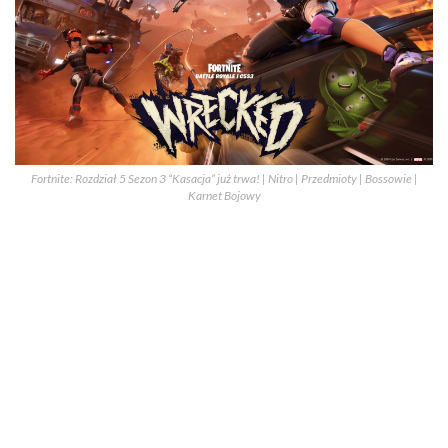
Fortnite: Rozdział 5 Sezon 3 “Kasacja” już trwa! | Nitro | Przedmioty | Bossowie |
Karnet Bojowy