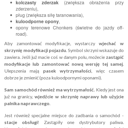
kolczasty zderzak
(zwiększa obrażenia przy
zderzeniu),
pług (zwiększa siłę taranowania),
kuloodporne opony
,
opony terenowe Chonkers (świetne do jazdy off-
road).
Aby zamontować modyfikacje, wystarczy
wjechać w
skrzynię modyfikacji pojazdu
. Symbol skrzyni wskazuje do
zawiera. Jeśli już macie coś w danym polu, możecie
zastąpić
modyfikacje lub zamontować nową wersję tej samej
.
Ulepszenia mają
pasek wytrzymałości
, więc czasem
dobrze je zmienić (poza kuloodpornymi oponami).
Sam samochód również ma wytrzymałość.
Kiedy jest ona
już na granicy,
wjedźcie w skrzynię naprawy lub użyjcie
palnika naprawczego
.
Jest również specjalne miejsce do zadbania o samochód -
stacje obsługi
! Zastąpiły one dystrybutory paliwa.