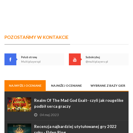
POZOSTAŃMY W KONTAKCIE
Polub stronę
Subskrybuj
Multiplayerspl
@multiplayers-pl
NAJWYŻEJ OCENIANE
NAJNIŻEJ OCENIANE
WYBRANE Z BAZY GIER
Realm Of The Mad God Exalt- czyli jak rougelike
podbił serca graczy
04 maj 2023
Recenzja najbardziej utytułowanej gry 2022
roku - Elden Ring