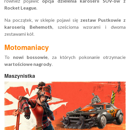
również pojawić
opcja dzielenia karoserii SUV-ów z
Rocket League
.
Na początek, w sklepie pojawi się
zestaw Pustkowie z
karoserią Behemoth
, sześcioma wzorami i dwoma
zestawami kół.
Motomaniacy
To
nowi bossowie
, za których pokonanie otrzymacie
wartościowe nagrody
.
Maszynistka