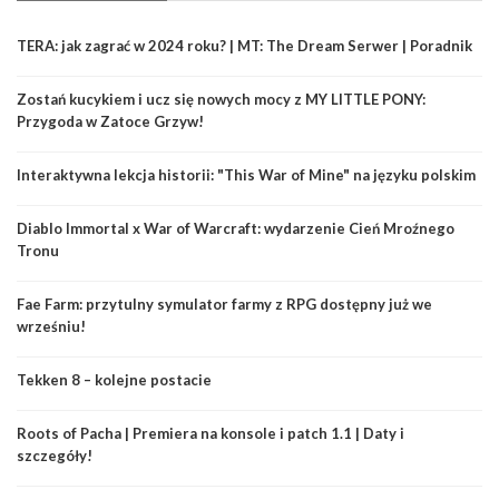
TERA: jak zagrać w 2024 roku? | MT: The Dream Serwer | Poradnik
Zostań kucykiem i ucz się nowych mocy z MY LITTLE PONY:
Przygoda w Zatoce Grzyw!
Interaktywna lekcja historii: "This War of Mine" na języku polskim
Diablo Immortal x War of Warcraft: wydarzenie Cień Mroźnego
Tronu
Fae Farm: przytulny symulator farmy z RPG dostępny już we
wrześniu!
Tekken 8 – kolejne postacie
Roots of Pacha | Premiera na konsole i patch 1.1 | Daty i
szczegóły!