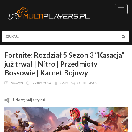
Toggl
navig
Fortnite: Rozdział 5 Sezon 3 “Kasacja”
już trwa! | Nitro | Przedmioty |
Bossowie | Karnet Bojowy
Nowości
27 maj 2024
Carly
0
4902
Udostępnij artykuł