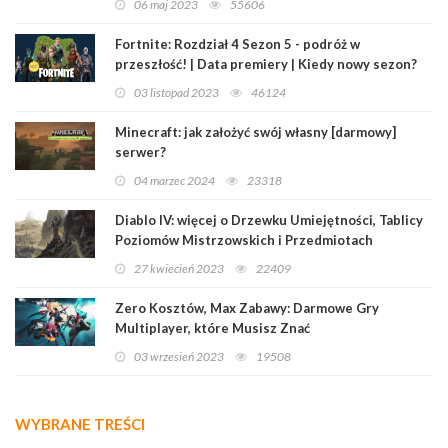
06 maj 2023
55606
Fortnite: Rozdział 4 Sezon 5 - podróż w
przeszłość! | Data premiery | Kiedy nowy sezon?
03 listopad 2023
46124
Minecraft: jak założyć swój własny [darmowy]
serwer?
04 marzec 2024
23318
Diablo IV: więcej o Drzewku Umiejętności, Tablicy
Poziomów Mistrzowskich i Przedmiotach
Legendarnych
27 kwiecień 2023
22409
Zero Kosztów, Max Zabawy: Darmowe Gry
Multiplayer, które Musisz Znać
03 wrzesień 2023
19508
WYBRANE TREŚCI