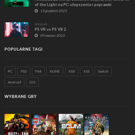
of the Light na PC: ulepszenia i poprawki
zapewniające lepsze wrażenia z gry
13 grudzień 2023
Artykuły
PS VR vs PS VR 2
09 marzec 2023
POPULARNE TAGI
PC
PS5
PS4
XONE
XSX
XSS
Switch
Android
iOS
WYBRANE GRY