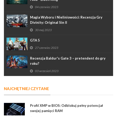
04 czerwiec 2023
Magia Wyboru i Nieliniowości: Recenzja Gry
Divinity: Original Sin II
30 maj 2023
GTA 5
27 czerwiec 2023
Recenzja Baldur's Gate 3 – pretendent do gry
roku?
03 wrzesień 2023
NAJCHĘTNIEJ CZYTANE
Profil XMP w BIOS: Odblokuj pełny potencjał
swojej pamięci RAM