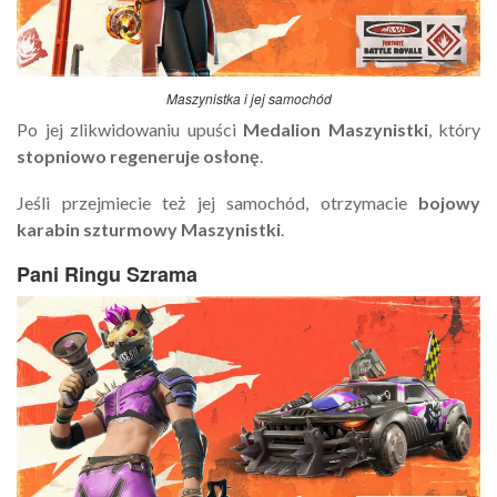
Maszynistka i jej samochód
Po jej zlikwidowaniu upuści
Medalion Maszynistki
, który
stopniowo regeneruje osłonę
.
Jeśli przejmiecie też jej samochód, otrzymacie
bojowy
karabin szturmowy Maszynistki
.
Pani Ringu Szrama