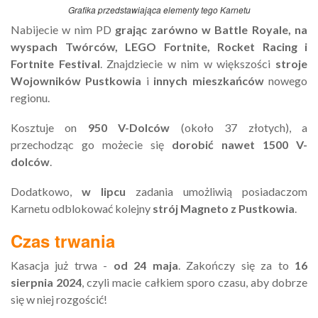
Grafika przedstawiająca elementy tego Karnetu
Nabijecie w nim PD
grając zarówno w Battle Royale, na
wyspach Twórców, LEGO Fortnite, Rocket Racing i
Fortnite Festival
. Znajdziecie w nim w większości
stroje
Wojowników Pustkowia
i
innych mieszkańców
nowego
regionu.
Kosztuje on
950 V-Dolców
(około 37 złotych), a
przechodząc go możecie się
dorobić nawet 1500 V-
dolców
.
Dodatkowo,
w lipcu
zadania umożliwią posiadaczom
Karnetu odblokować kolejny
strój Magneto z Pustkowia
.
Czas trwania
Kasacja już trwa -
od 24 maja
. Zakończy się za to
16
sierpnia 2024
, czyli macie całkiem sporo czasu, aby dobrze
się w niej rozgościć!