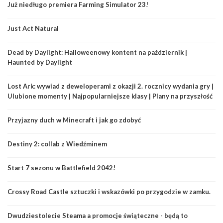
Już niedługo premiera Farming Simulator 23!
Just Act Natural
Dead by Daylight: Halloweenowy kontent na październik |
Haunted by Daylight
Lost Ark: wywiad z deweloperami z okazji 2. rocznicy wydania gry |
Ulubione momenty | Najpopularniejsze klasy | Plany na przyszłość
Przyjazny duch w Minecraft i jak go zdobyć
Destiny 2: collab z Wiedźminem
Start 7 sezonu w Battlefield 2042!
Crossy Road Castle sztuczki i wskazówki po przygodzie w zamku.
Dwudziestolecie Steama a promocje świąteczne - będą to