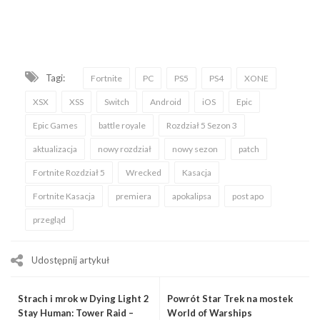
Tagi:
Fortnite
PC
PS5
PS4
XONE
XSX
XSS
Switch
Android
iOS
Epic
Epic Games
battle royale
Rozdział 5 Sezon 3
aktualizacja
nowy rozdział
nowy sezon
patch
Fortnite Rozdział 5
Wrecked
Kasacja
Fortnite Kasacja
premiera
apokalipsa
post apo
przegląd
Udostępnij artykuł
Strach i mrok w Dying Light 2
Powrót Star Trek na mostek
Stay Human: Tower Raid –
World of Warships