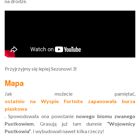
na drodze.
Przyjrzyjmy się lepiej Sezonowi 3!
Mapa
Jak możecie pamiętać,
ostatnio na Wyspie Fortnite zapanowała burza
piaskowa
. Spowodowała ona powstanie
nowego biomu zwanego
Pustkowiem
. Grasują już tam dumnie
“Wojownicy
Pustkowia”
. I wybudowali nawet kilka rzeczy!