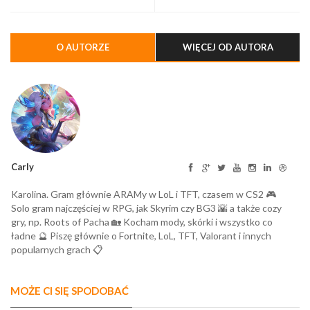
Halloween Run
O AUTORZE
WIĘCEJ OD AUTORA
Carly
Karolina. Gram głównie ARAMy w LoL i TFT, czasem w CS2 🎮
Solo gram najczęściej w RPG, jak Skyrim czy BG3 🌇 a także cozy
gry, np. Roots of Pacha 🏡 Kocham mody, skórki i wszystko co
ładne 🔮 Piszę głównie o Fortnite, LoL, TFT, Valorant i innych
popularnych grach 📋
MOŻE CI SIĘ SPODOBAĆ