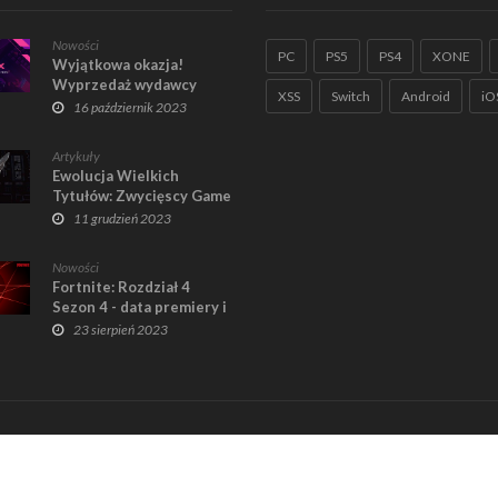
Nowości
PC
PS5
PS4
XONE
Wyjątkowa okazja!
Wyprzedaż wydawcy
XSS
Switch
Android
iO
Jagex!
16 październik 2023
Artykuły
Ewolucja Wielkich
Tytułów: Zwycięscy Game
Awards Ostatnich Lat
11 grudzień 2023
Nowości
Fortnite: Rozdział 4
Sezon 4 - data premiery i
nowości
23 sierpień 2023
Home
R