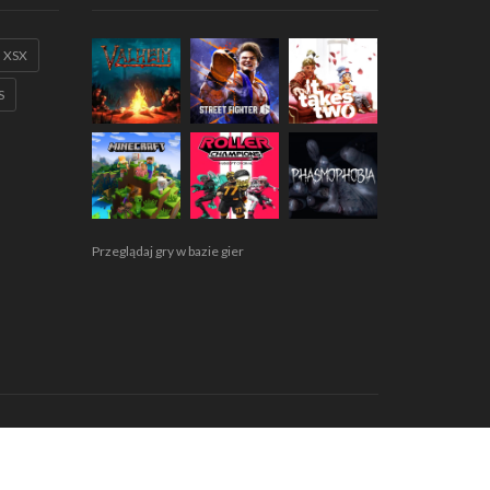
XSX
S
Przeglądaj gry w bazie gier
egulamin
Polityka prywatności
RODO
Współpraca