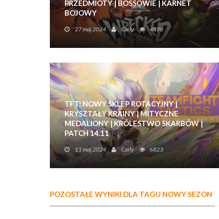
PRZEDMIOTY | BOSSOWIE | KARNET
BOJOWY
Wkręćcie się w totalny chaos i poznajcie lepiej
27 maj 2024
Carly
4898
kolejny sezon na Wyspie Fortnite!
TFT: NOWY SKLEP ROTACYJNY |
KRYSZTAŁY KRAINY | MITYCZNE
MEDALIONY | KRÓLESTWO SKARBÓW |
PATCH 14.11
Nasz wybór akcesoriów w TFT zdecydowanie
11 maj 2024
Carly
6823
się powiększy!
POZOSTAŁE WYNIKI DLA TAGU NOWY SEZON