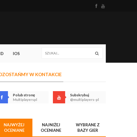
ID
IOS
OZOSTAŃMY W KONTAKCIE
Polub stronę
Subskrybuj
Multiplayerspl
@multiplayers-pl
NAJWYŻEJ
NAJNIŻEJ
WYBRANE Z
OCENIANE
OCENIANE
BAZY GIER