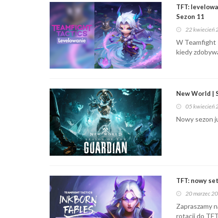
TFT: levelowan
Sezon 11
22 kwiecień
W Teamfight T
kiedy zdobyw
New World | S
05 kwiecień
Nowy sezon ju
TFT: nowy se
20 marzec 2
Zapraszamy na
rotacji do TF