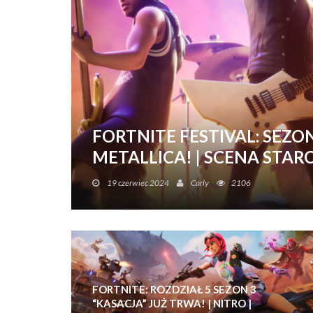
FORTNITE FESTIVAL: SEZO
METALLICA! | SCENA STAR
Tym razem w Fortnite Festival rockowe i metalowe
19 czerwiec 2024
Carly
2106
FORTNITE: ROZDZIAŁ 5 SEZON 3
“KASACJA” JUŻ TRWA! | NITRO |