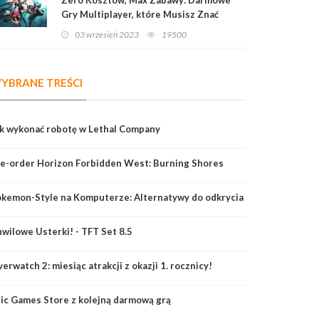
Gry Multiplayer, które Musisz Znać
03 wrzesień 2023
19500
YBRANE TREŚCI
k wykonać robotę w Lethal Company
e-order Horizon Forbidden West: Burning Shores
kemon-Style na Komputerze: Alternatywy do odkrycia
wilowe Usterki! - TFT Set 8.5
erwatch 2: miesiąc atrakcji z okazji 1. rocznicy!
ic Games Store z kolejną darmową grą