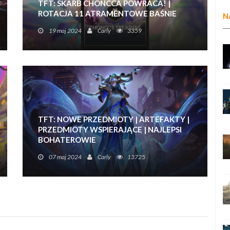
TFT: SKARB CHONCCA POWRACA! |
ROTACJA 11 ATRAMENTOWE BAŚNIE
N
Trochę chaosu i bogactwa powraca w
19 maj 2024
Carly
3359
specjalnym trybie do Teamfight Tactics!
TFT: NOWE PRZEDMIOTY | ARTEFAKTY |
PRZEDMIOTY WSPIERAJĄCE | NAJLEPSI
BOHATEROWIE
Zaznajomcie się z nowymi 25 przedmiotami w
07 maj 2024
Carly
13725
Teamfight Tactics!