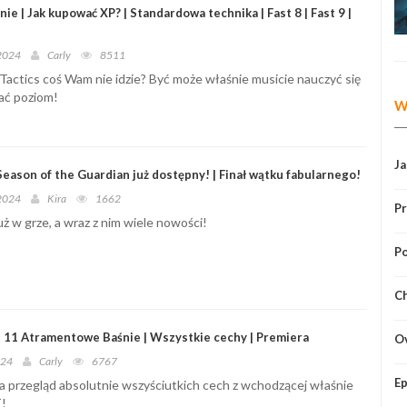
ie | Jak kupować XP? | Standardowa technika | Fast 8 | Fast 9 |
 2024
Carly
8511
actics coś Wam nie idzie? Być może właśnie musicie nauczyć się
ać poziom!
W
Ja
eason of the Guardian już dostępny! | Finał wątku fabularnego!
 2024
Kira
1662
Pr
ż w grze, a wraz z nim wiele nowości!
Po
Ch
t 11 Atramentowe Baśnie | Wszystkie cechy | Premiera
Ov
024
Carly
6767
Ep
 przegląd absolutnie wszyściutkich cech z wchodzącej właśnie
T!