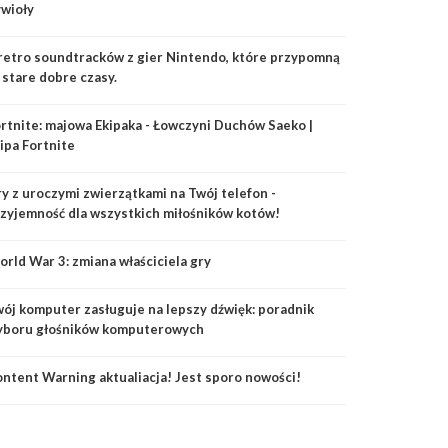
wioły
retro soundtracków z gier Nintendo, które przypomną
 stare dobre czasy.
rtnite: majowa Ekipaka - Łowczyni Duchów Saeko |
ipa Fortnite
y z uroczymi zwierzątkami na Twój telefon -
zyjemność dla wszystkich miłośników kotów!
rld War 3: zmiana właściciela gry
tisfactory
Fall Guys
Roller Champ
ój komputer zasługuje na lepszy dźwięk: poradnik
yboru głośników komputerowych
ntent Warning aktualiacja! Jest sporo nowości!