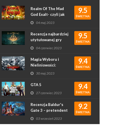
9.5
Realm Of The Mad
God Exalt- czyli jak
ŚWIETNA
rougelike podbił
04 maj 2023
serca graczy
9.5
Recenzja najbardziej
utytułowanej gry
ŚWIETNA
2022 roku - Elden
04 czerwiec 2023
Ring
9.4
Magia Wyboru i
Nieliniowości:
ŚWIETNA
Recenzja Gry
30 maj 2023
Divinity: Original Sin
II
9.4
GTA 5
ŚWIETNA
27 czerwiec 2023
9.2
Recenzja Baldur's
Gate 3 – pretendent
ŚWIETNA
do gry roku?
03 wrzesień 2023