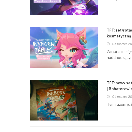
TFT: set/rota
kosmetyczną |
05 marzec 2
Zanurzcie się
nadchodzącym
TFT: nowy set
| Bohaterowie
04 marzec 2
Tym razem już