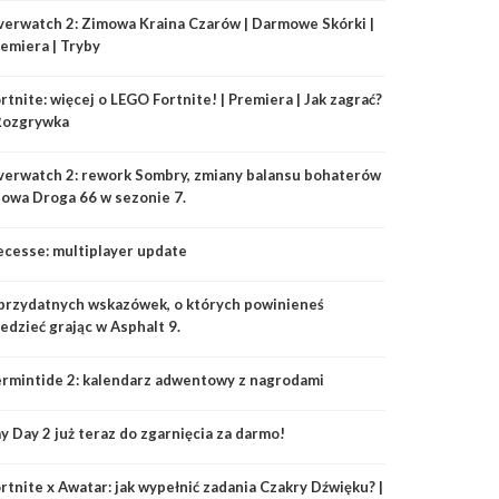
erwatch 2: Zimowa Kraina Czarów | Darmowe Skórki |
emiera | Tryby
rtnite: więcej o LEGO Fortnite! | Premiera | Jak zagrać?
Rozgrywka
erwatch 2: rework Sombry, zmiany balansu bohaterów
nowa Droga 66 w sezonie 7.
cesse: multiplayer update
przydatnych wskazówek, o których powinieneś
edzieć grając w Asphalt 9.
rmintide 2: kalendarz adwentowy z nagrodami
y Day 2 już teraz do zgarnięcia za darmo!
rtnite x Awatar: jak wypełnić zadania Czakry Dźwięku? |