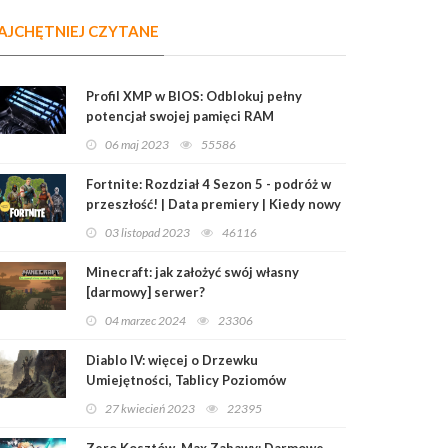
AJCHĘTNIEJ CZYTANE
Profil XMP w BIOS: Odblokuj pełny
potencjał swojej pamięci RAM
06 maj 2023
55586
Fortnite: Rozdział 4 Sezon 5 - podróż w
przeszłość! | Data premiery | Kiedy nowy
sezon?
03 listopad 2023
46116
Minecraft: jak założyć swój własny
[darmowy] serwer?
04 marzec 2024
23306
Diablo IV: więcej o Drzewku
Umiejętności, Tablicy Poziomów
Mistrzowskich i Przedmiotach
27 kwiecień 2023
22395
Legendarnych
Zero Kosztów, Max Zabawy: Darmowe