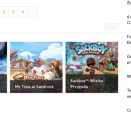
Ży
2
3
4
›
6 
Ci
Fo
Ek
Gr
pr
Wo
Sackboy™: Wielka
My Time at Sandrock
Przygoda
Sa
Tw
w
Co