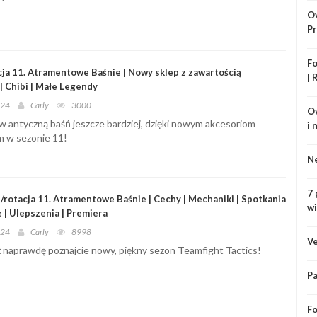
Ov
Pr
Fo
cja 11. Atramentowe Baśnie | Nowy sklep z zawartością
| 
 Chibi | Małe Legendy
024
Carly
3000
Ov
 w antyczną baśń jeszcze bardziej, dzięki nowym akcesoriom
i 
 w sezonie 11!
Ne
7 
/rotacja 11. Atramentowe Baśnie | Cechy | Mechaniki | Spotkania
wi
 | Ulepszenia | Premiera
024
Carly
8998
Ve
 naprawdę poznajcie nowy, piękny sezon Teamfight Tactics!
Pa
Fo