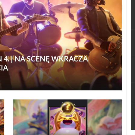
N 4. | NA SCENĘ WKRACZA
CIA
 brzmienia!