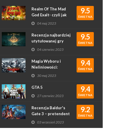
9.5
Realm Of The Mad
God Exalt- czyli jak
ŚWIETNA
rougelike podbił
04 maj 2023
serca graczy
9.5
Recenzja najbardziej
utytułowanej gry
ŚWIETNA
2022 roku - Elden
04 czerwiec 2023
Ring
9.4
Magia Wyboru i
Nieliniowości:
ŚWIETNA
Recenzja Gry
30 maj 2023
Divinity: Original Sin
II
9.4
GTA 5
ŚWIETNA
27 czerwiec 2023
9.2
Recenzja Baldur's
Gate 3 – pretendent
ŚWIETNA
do gry roku?
03 wrzesień 2023