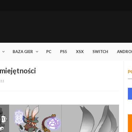
BAZA GIER
PC
PS5
XSX
SWITCH
ANDRO
miejętności
P
11