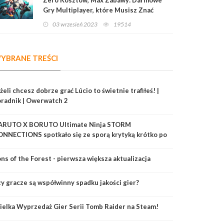
Gry Multiplayer, które Musisz Znać
03 wrzesień 2023
19514
YBRANE TREŚCI
żeli chcesz dobrze grać Lúcio to świetnie trafiłeś! |
radnik | Owerwatch 2
ARUTO X BORUTO Ultimate Ninja STORM
NNECTIONS spotkało się ze sporą krytyką krótko po
ojej premierze
ns of the Forest - pierwsza większa aktualizacja
y gracze są współwinny spadku jakości gier?
elka Wyprzedaż Gier Serii Tomb Raider na Steam!