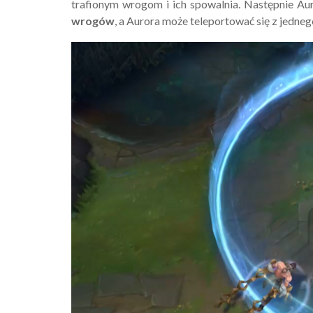
trafionym wrogom i ich spowalnia. Następnie A
wrogów
, a Aurora może teleportować się z jedneg