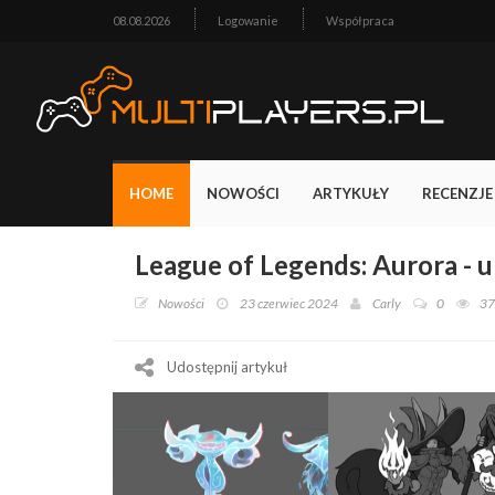
08.08.2026
Logowanie
Współpraca
HOME
NOWOŚCI
ARTYKUŁY
RECENZJE
League of Legends: Aurora - u
Nowości
23 czerwiec 2024
Carly
0
37
Udostępnij artykuł