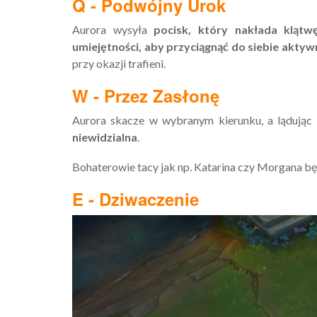
Q - Podwójny Urok
Aurora wysyła
pocisk, który nakłada kląt
umiejętności, aby przyciągnąć do siebie aktyw
przy okazji trafieni.
W - Przez Zasłonę
Aurora skacze w wybranym kierunku, a lądując
niewidzialna
.
Bohaterowie tacy jak np. Katarina czy Morgana będ
E - Dziwaczenie