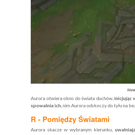
Niew
Aurora otwiera okno do świata duchów,
inicjują
spowalnia ich
, nim Aurora odskoczy do tyłu na be
R - Pomiędzy Światami
Aurora skacze w wybranym kierunku,
uwalniaj