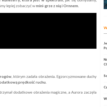
iśmy lepiej zobaczyć w
mini-grze z nią i Ornnem
.
W
Je
Po
N
CO
sw
So
wrogów
, którym zadała obrażenia. Egzorcyzmowane duchy
j dodatkową prędkość ruchu
.
Cz
otrzymał dodatkowe obrażenia magiczne, a Aurora zaczęła
Wi