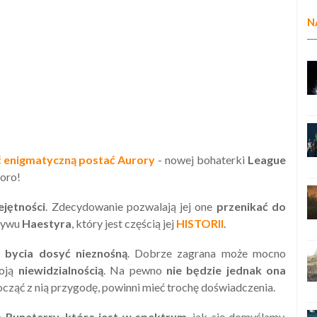
N
 enigmatyczną postać Aurory
- nowej bohaterki
League
poro!
ejętności
. Zdecydowanie pozwalają jej one
przenikać do
pływu
Haestyra
, który jest częścią jej
HISTORII
.
ł bycia dosyć nieznośną
. Dobrze zagrana może mocno
woją
niewidzialnością
. Na pewno
nie będzie jednak ona
począć z nią przygodę, powinni mieć trochę doświadczenia.
 Runeterry, która jest w spektrum
, jak się domyślamy,