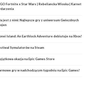
GO Fortnite x Star Wars | Rebeliancka Wioska | Karnet
ydarzenia
ła jest z nimi: Najlepsze gry z uniwersum Gwiezdnych
ojen
onei Island: An Earthlock Adventure debiutuje na Xbox!
stiwal Symulatorów na Steam
jątkowa okazja na Epic Games Store
armowe gry w nadchodzącym tygodniu na Epic Games!