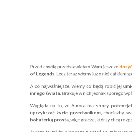
Przed chwilą przedstawiałam Wam jeszcze
dosyć
of Legends
. Lecz teraz wiemy już o niej całkiem s
A co najważniejsze, wiemy co będą robić jej
umi
innego świata
. Brakuje w nich jednak sporego w
Wygląda na to, że Aurora ma
spory potencja
uprzykrzać życie przeciwnikom
, chociażby s
bohaterką prostą
, więc gracze, którzy chcą roz
Aurora to także
pierwsza postać w uniwersum