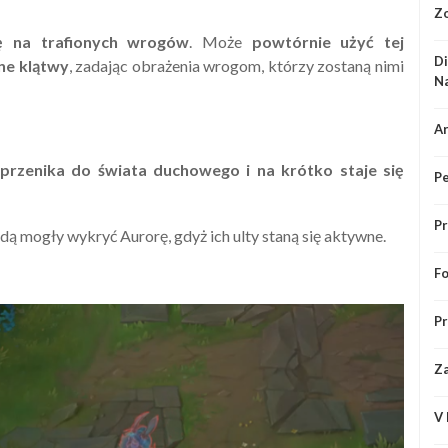
Zo
wę na trafionych wrogów
. Może
powtórnie użyć tej
Di
ne klątwy
, zadając obrażenia wrogom, którzy zostaną nimi
Na
Ar
przenika do świata duchowego i na krótko staje się
Pe
Pr
ą mogły wykryć Aurorę, gdyż ich ulty staną się aktywne.
Fo
Pr
Za
V 