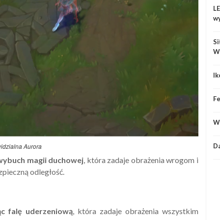
LE
w
Si
W
Ik
Fe
Wy
idzialna Aurora
D
c wybuch magii duchowej
, która zadaje obrażenia wrogom i
zpieczną odległość.
ąc falę uderzeniową
, która zadaje obrażenia wszystkim