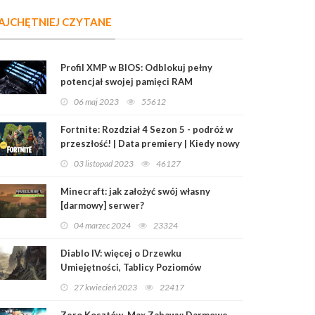
AJCHĘTNIEJ CZYTANE
Profil XMP w BIOS: Odblokuj pełny
potencjał swojej pamięci RAM
06 maj 2023
55612
Fortnite: Rozdział 4 Sezon 5 - podróż w
przeszłość! | Data premiery | Kiedy nowy
sezon?
03 listopad 2023
46127
Minecraft: jak założyć swój własny
[darmowy] serwer?
04 marzec 2024
23324
Diablo IV: więcej o Drzewku
Umiejętności, Tablicy Poziomów
Mistrzowskich i Przedmiotach
27 kwiecień 2023
22417
Legendarnych
Zero Kosztów, Max Zabawy: Darmowe