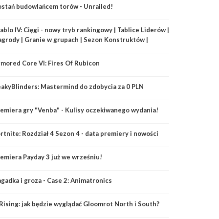
stań budowlańcem torów - Unrailed!
ablo IV: Cięgi - nowy tryb rankingowy | Tablice Liderów |
grody | Granie w grupach | Sezon Konstruktów |
mored Core VI: Fires Of Rubicon
akyBlinders: Mastermind do zdobycia za 0 PLN
emiera gry "Venba" - Kulisy oczekiwanego wydania!
rtnite: Rozdział 4 Sezon 4 - data premiery i nowości
emiera Payday 3 już we wrześniu!
gadka i groza - Case 2: Animatronics
Rising: jak będzie wyglądać Gloomrot North i South?