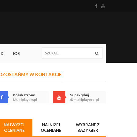
ID
IOS
OZOSTAŃMY W KONTAKCIE
Polub stronę
Subskrybuj
Multiplayerspl
@multiplayers-pl
NAJWYŻEJ
NAJNIŻEJ
WYBRANE Z
OCENIANE
OCENIANE
BAZY GIER