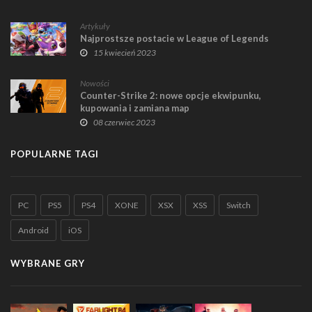
Artykuły
Najprostsze postacie w League of Legends
15 kwiecień 2023
Nowości
Counter-Strike 2: nowe opcje ekwipunku,
kupowania i zamiana map
08 czerwiec 2023
POPULARNE TAGI
PC
PS5
PS4
XONE
XSX
XSS
Switch
Android
iOS
WYBRANE GRY