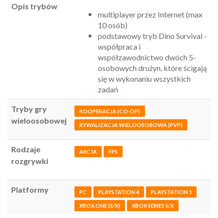
Opis trybów
multiplayer przez Internet (max
10 osób)
podstawowy tryb Dino Survival -
współpraca i
współzawodnictwo dwóch 5-
osobowych drużyn, które ścigają
się w wykonaniu wszystkich
zadań
Tryby gry
KOOPERACJA (CO-OP)
wieloosobowej
RYWALIZACJA WIELOOSOBOWA (PVP)
Rodzaje
AKCJA
FPS
rozgrywki
Platformy
PC
PLAYSTATION 4
PLAYSTATION 5
XBOX ONE (S/X)
XBOX SERIES S/X