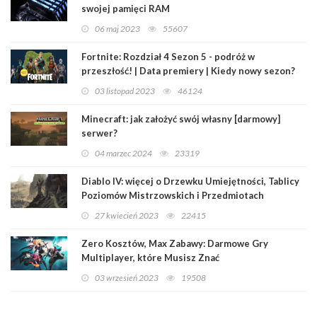
swojej pamięci RAM
06 maj 2023
55607
Fortnite: Rozdział 4 Sezon 5 - podróż w
przeszłość! | Data premiery | Kiedy nowy sezon?
03 listopad 2023
46124
Minecraft: jak założyć swój własny [darmowy]
serwer?
04 marzec 2024
23319
Diablo IV: więcej o Drzewku Umiejętności, Tablicy
Poziomów Mistrzowskich i Przedmiotach
Legendarnych
27 kwiecień 2023
22415
Zero Kosztów, Max Zabawy: Darmowe Gry
Multiplayer, które Musisz Znać
03 wrzesień 2023
19508