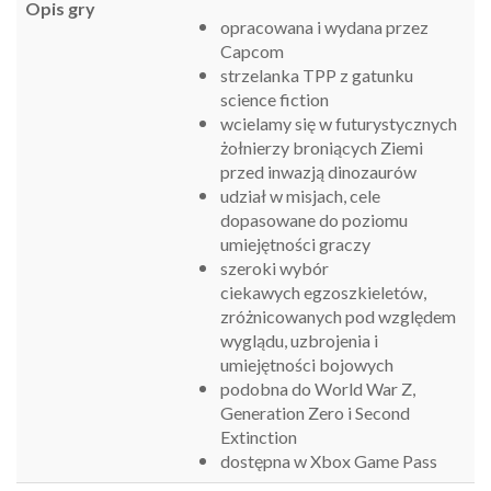
Opis gry
opracowana i wydana przez
Capcom
strzelanka TPP z gatunku
science fiction
wcielamy się w futurystycznych
żołnierzy broniących Ziemi
przed inwazją dinozaurów
udział w misjach, cele
dopasowane do poziomu
umiejętności graczy
szeroki wybór
ciekawych
egzoszkieletów,
zróżnicowanych pod względem
wyglądu, uzbrojenia i
umiejętności bojowych
podobna do World War Z,
Generation Zero i Second
Extinction
dostępna w Xbox Game Pass