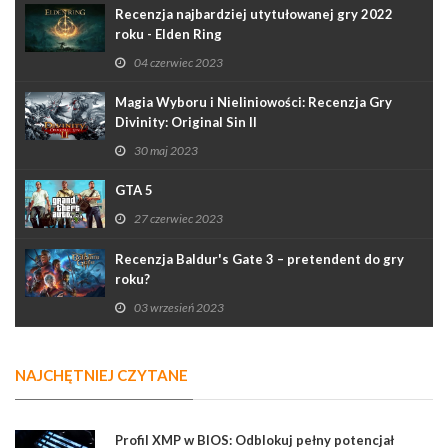
Recenzja najbardziej utytułowanej gry 2022
roku - Elden Ring
04 czerwiec 2023
Magia Wyboru i Nieliniowości: Recenzja Gry
Divinity: Original Sin II
30 maj 2023
GTA 5
27 czerwiec 2023
Recenzja Baldur's Gate 3 – pretendent do gry
roku?
03 wrzesień 2023
NAJCHĘTNIEJ CZYTANE
Profil XMP w BIOS: Odblokuj pełny potencjał