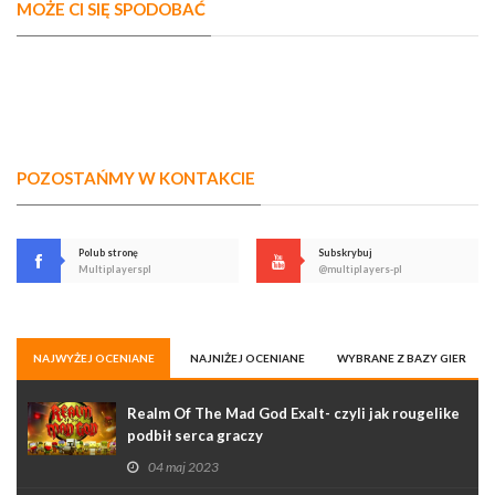
MOŻE CI SIĘ SPODOBAĆ
POZOSTAŃMY W KONTAKCIE
Polub stronę
Subskrybuj
Multiplayerspl
@multiplayers-pl
NAJWYŻEJ OCENIANE
NAJNIŻEJ OCENIANE
WYBRANE Z BAZY GIER
Realm Of The Mad God Exalt- czyli jak rougelike
podbił serca graczy
04 maj 2023