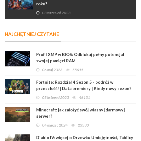
roku?
03 wrzesień 2023
NAJCHĘTNIEJ CZYTANE
Profil XMP w BIOS: Odblokuj pełny potencjał
swojej pamięci RAM
06 maj 2023
55615
Fortnite: Rozdział 4 Sezon 5 - podróż w
przeszłość! | Data premiery | Kiedy nowy sezon?
03 listopad 2023
46131
Minecraft: jak założyć swój własny [darmowy]
serwer?
04 marzec 2024
23330
Diablo IV: więcej o Drzewku Umiejętności, Tablicy