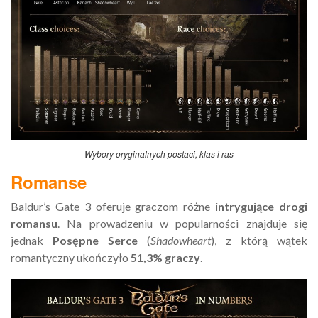
Wybory oryginalnych postaci, klas i ras
Romanse
Baldur’s Gate 3 oferuje graczom różne
intrygujące drogi
romansu
. Na prowadzeniu w popularności znajduje się
jednak
Posępne Serce
(
Shadowheart
), z którą wątek
romantyczny ukończyło
51,3% graczy
.