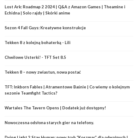
Lost Ark: Roadmap 2 2024 | Q&A z Amazon Games | Theamine i
Echidna | Solo rajdy | Skórki anime
Sezon 4 Fall Guys: Kreatywne konstrukcje
Tekken 8 z kolejną bohaterką - Lili
Chwilowe Usterki! - TFT Set 8.5
Tekken 8 – nowy zwiastun, nowa postać
TFT: Inkborn Fables | Atramentowe Baśnie | Co wiemy o kolejnym
sezonie Teamfight Tactics?
Wartales The Tavern Opens | Dodatek już dostępny!
Nowoczesna odsłona starych gier na telefony.
Dying Light 2 Stay Human: nowy tryb “Koszmar” dla odważnych |