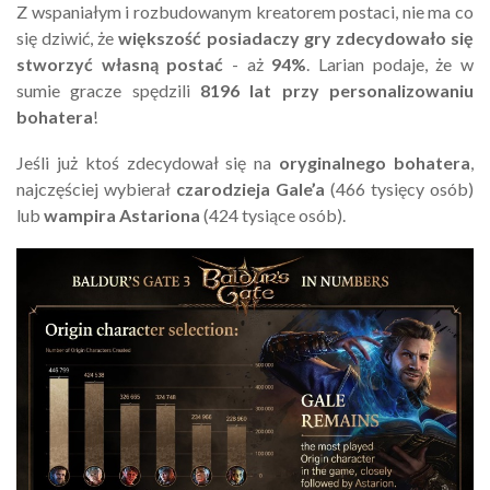
Z wspaniałym i rozbudowanym kreatorem postaci, nie ma co
się dziwić, że
większość posiadaczy gry zdecydowało się
stworzyć własną postać
- aż
94%
. Larian podaje, że w
sumie gracze spędzili
8196 lat przy personalizowaniu
bohatera
!
Jeśli już ktoś zdecydował się na
oryginalnego bohatera
,
najczęściej wybierał
czarodzieja Gale’a
(466 tysięcy osób)
lub
wampira Astariona
(424 tysiące osób).