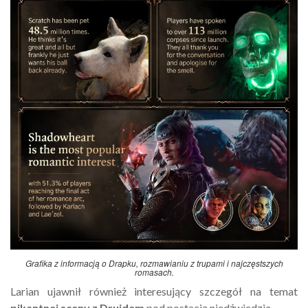
Grafika z informacją o Drapku, rozmawianiu z trupami i najczęstszych
romasach.
Larian ujawnił również interesujący szczegół na temat
pikantnej sceny z Druidem
pod postacią niedźwiedzia.