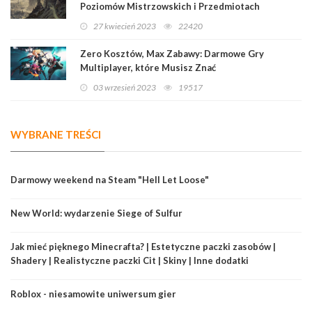
Poziomów Mistrzowskich i Przedmiotach
Legendarnych
27 kwiecień 2023
22420
Zero Kosztów, Max Zabawy: Darmowe Gry
Multiplayer, które Musisz Znać
03 wrzesień 2023
19517
WYBRANE TREŚCI
Darmowy weekend na Steam "Hell Let Loose"
New World: wydarzenie Siege of Sulfur
Jak mieć pięknego Minecrafta? | Estetyczne paczki zasobów |
Shadery | Realistyczne paczki Cit | Skiny | Inne dodatki
Roblox - niesamowite uniwersum gier