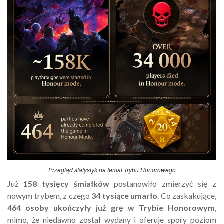
Przegląd statystyk na temat Trybu Honorowego
Już
158 tysięcy śmiałków
postanowiło zmierzyć się z
nowym trybem, z czego
34 tysiące
umarło
. Co zaskakujące,
464 osoby ukończyły już grę w Trybie Honorowym
,
mimo, że niedawno został wydany i oferuje spory poziom