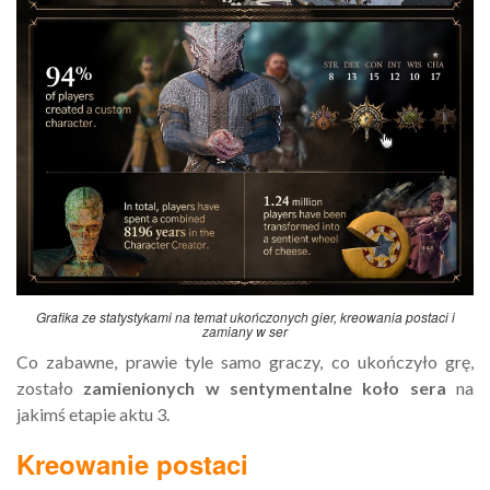
Grafika ze statystykami na temat ukończonych gier, kreowania postaci i
zamiany w ser
Co zabawne, prawie tyle samo graczy, co ukończyło grę,
zostało
zamienionych w sentymentalne koło sera
na
jakimś etapie aktu 3.
Kreowanie postaci