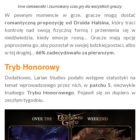
Inne ciekawostki i zsumowany czas gry dla wszystkich graczy.
W pewnym momencie w grze, gracze mogą dostać
romantyczną propozycję od Druida Halsina
, który traci
kontrolę nad swoją fizyczną formą i przemienia się w
niedźwiedzia, kiedy emocje rosną… Gracze mają opcję
poproszenia go, aby pozostał w swojej ludzkiej postaci, albo
w tej drugiej…
66% zadecydowało za pierwszym
.
Tryb Honorowy
Dodatkowo, Larian Studios podało wstępne statystyki na
temat wprowadzonego przez nich, w
patchu 5
, niezwykle
trudnego
Trybu Honorowego
. Pojawił się on dopiero w
zeszłym tygodniu.