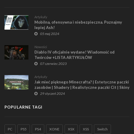
Artykuły
Mobilna, ofensywna i niebezpieczna. Poznajmy
lepiej Ash!
05 maj 2024
Nowości
Diablo IV oficjalnie wydane! Wiadomość od
Twórców +LISTA ARTYKUŁÓW
07 czerwiec 2023
Artykuły
Jak mieć pięknego Minecrafta? | Estetyczne paczki
zasobów | Shadery | Realistyczne paczki Cit | Skiny
| Inne dodatki
29 styczeń 2024
POPULARNE TAGI
PC
PS5
PS4
XONE
XSX
XSS
Switch