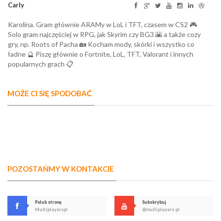
Carly
Karolina. Gram głównie ARAMy w LoL i TFT, czasem w CS2 🎮
Solo gram najczęściej w RPG, jak Skyrim czy BG3 🌇 a także cozy
gry, np. Roots of Pacha 🏡 Kocham mody, skórki i wszystko co
ładne 🔮 Piszę głównie o Fortnite, LoL, TFT, Valorant i innych
popularnych grach 📋
MOŻE CI SIĘ SPODOBAĆ
POZOSTAŃMY W KONTAKCIE
Polub stronę
Subskrybuj
Multiplayerspl
@multiplayers-pl