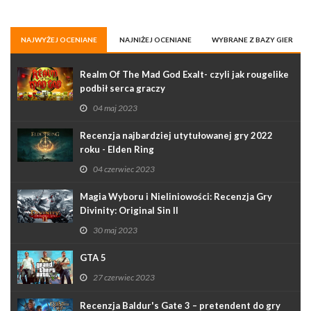
NAJWYŻEJ OCENIANE
NAJNIŻEJ OCENIANE
WYBRANE Z BAZY GIER
Realm Of The Mad God Exalt- czyli jak rougelike
podbił serca graczy
04 maj 2023
Recenzja najbardziej utytułowanej gry 2022
roku - Elden Ring
04 czerwiec 2023
Magia Wyboru i Nieliniowości: Recenzja Gry
Divinity: Original Sin II
30 maj 2023
GTA 5
27 czerwiec 2023
Recenzja Baldur's Gate 3 – pretendent do gry