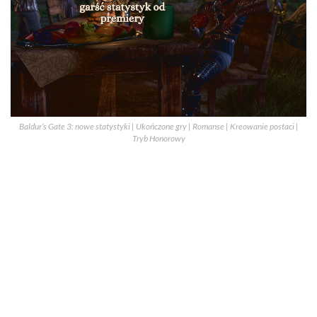
Baldur’s Gate 3: nowe statystyki | Ukończone gry | Romanse | Kreowanie postaci |
Tryb Honorowy