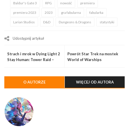
Baldur's Gate 3
RPG
nowość
premiera
premiera 2023
2023
gra fabularna
fabularka
Larian Studios
D&D
Dungeons & Dragons
statystyki
Udostępnij artykuł
Strach i mrok w Dying Light 2
Powrót Star Trek na mostek
Stay Human: Tower Raid –
World of Warships
Halloween Run
O AUTORZE
WIĘCEJ OD AUTORA