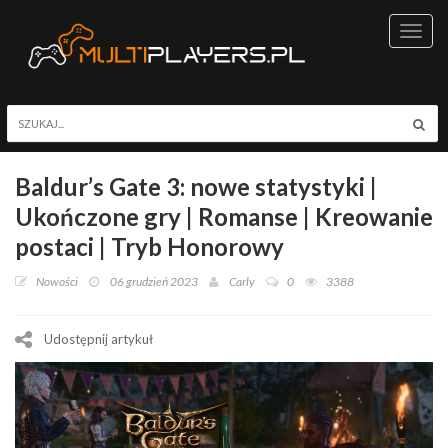
Toggl
navig
Baldur’s Gate 3: nowe statystyki |
Ukończone gry | Romanse | Kreowanie
postaci | Tryb Honorowy
Nowości
06 grudzień 2023
Carly
0
3388
Udostępnij artykuł