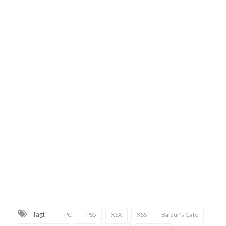
Tagi:
PC
PS5
XSX
XSS
Baldur's Gate