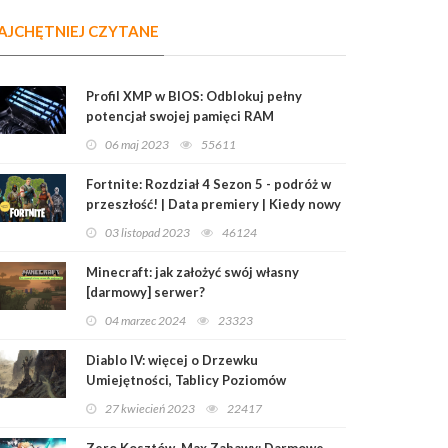
AJCHĘTNIEJ CZYTANE
Profil XMP w BIOS: Odblokuj pełny
potencjał swojej pamięci RAM
06 maj 2023
55611
Fortnite: Rozdział 4 Sezon 5 - podróż w
przeszłość! | Data premiery | Kiedy nowy
sezon?
03 listopad 2023
46124
Minecraft: jak założyć swój własny
[darmowy] serwer?
04 marzec 2024
23323
Diablo IV: więcej o Drzewku
Umiejętności, Tablicy Poziomów
Mistrzowskich i Przedmiotach
27 kwiecień 2023
22417
Legendarnych
Zero Kosztów, Max Zabawy: Darmowe