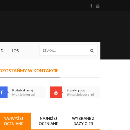
ID
IOS
OZOSTAŃMY W KONTAKCIE
Polub stronę
Subskrybuj
Multiplayerspl
@multiplayers-pl
NAJWYŻEJ
NAJNIŻEJ
WYBRANE Z
OCENIANE
OCENIANE
BAZY GIER