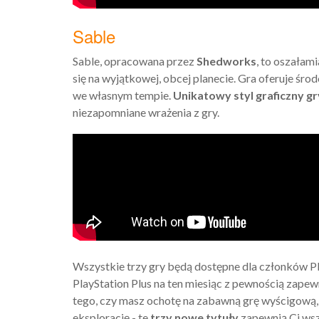
Sable
Sable, opracowana przez
Shedworks
, to oszałam
się na wyjątkowej, obcej planecie. Gra oferuje ś
we własnym tempie.
Unikatowy styl graficzny g
niezapomniane wrażenia z gry.
Wszystkie trzy gry będą dostępne dla członków Pl
PlayStation Plus na ten miesiąc z pewnością zapew
tego, czy masz ochotę na zabawną grę wyścigową, 
eksplorację - te
trzy nowe tytuły
zapewnią Ci wszy