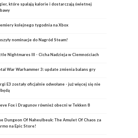
gier, które spalają kalorie i dostarczają świetnej
abawy
emiery kolejnego tygodnia na Xbox
szyły nominacje do Nagród Steam!
ttle Nightmares III - Cicha Nadzieja w Ciemnościach
tal War Warhammer 3: update zmienia balans gry
rgi E3 zostały oficjalnie odwołane - już więcej się nie
dbędą
eve Fox i Dragunov również obecni w Tekken 8
e Dungeon Of Naheulbeuk: The Amulet Of Chaos za
rmo na Epic Store!