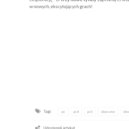
w nowych, ekscytujących grach!
Tagi:
pc
ps4
ps5
xbox one
xbo
Udostępnij artykuł