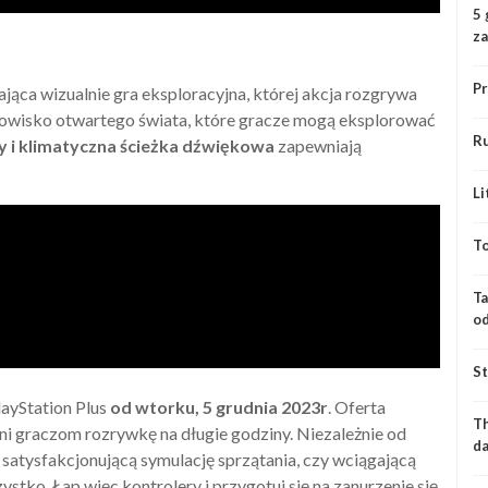
5 
z
Pr
iająca wizualnie gra eksploracyjna, której akcja rozgrywa
rodowisko otwartego świata, które gracze mogą eksplorować
Ru
ry i klimatyczna ścieżka dźwiękowa
zapewniają
Li
To
Ta
o
St
ayStation Plus
od wtorku, 5 grudnia 2023r
. Oferta
Th
ni graczom rozrywkę na długie godziny. Niezależnie od
da
satysfakcjonującą symulację sprzątania, czy wciągającą
stko. Łap więc kontrolery i przygotuj się na zanurzenie się