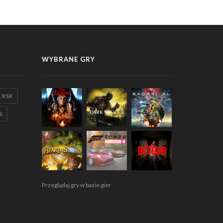
WYBRANE GRY
XSX
S
Przeglądaj gry w bazie gier