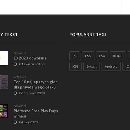
Y TEKST
POPULARNE TAGI
Nowości
PC
PS5
PS4
XONE
E3 2023 odwołane
01 kwiecień 2023
XSS
Switch
Android
iO
Artykuły
Top 10 najlepszych gier
dla prawdziwego otaku
06 czerwiec 2023
Nowości
Pierwsze Free Play Days
w maju
04 maj 2023