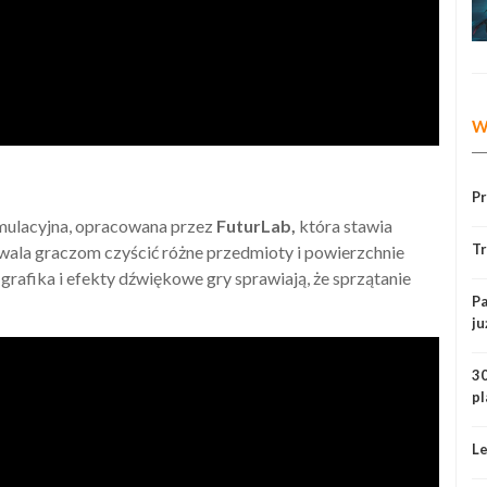
W
P
ymulacyjna, opracowana przez
FuturLab,
która stawia
Tr
zwala graczom czyścić różne przedmioty i powierzchnie
 grafika i efekty dźwiękowe gry sprawiają, że sprzątanie
Pa
ju
30
pl
Le