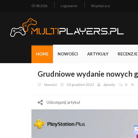
07.08.2026
Logowanie
Współpraca
HOME
NOWOŚCI
ARTYKUŁY
RECENZJE
Grudniowe wydanie nowych g
Nowości
05 grudzień 2023
Apionty
0
Udostępnij artykuł