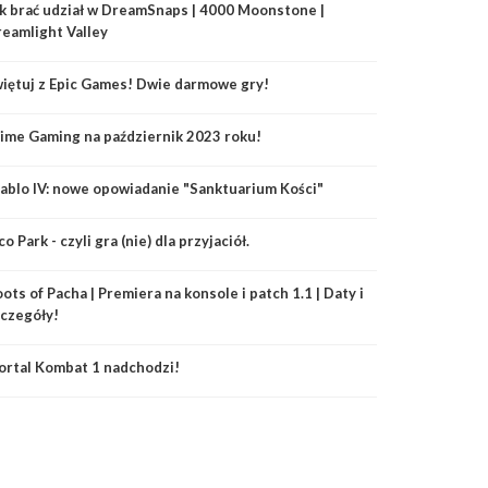
k brać udział w DreamSnaps | 4000 Moonstone |
eamlight Valley
iętuj z Epic Games! Dwie darmowe gry!
ime Gaming na październik 2023 roku!
ablo IV: nowe opowiadanie "Sanktuarium Kości"
co Park - czyli gra (nie) dla przyjaciół.
ots of Pacha | Premiera na konsole i patch 1.1 | Daty i
czegóły!
rtal Kombat 1 nadchodzi!