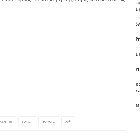
Ja
Dr
Św
Pr
Di
Pi
Ro
sz
Mo
x series
switch
nowości
ps+