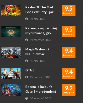
9.5
Realm Of The Mad
God Exalt- czyli jak
ŚWIETNA
rougelike podbił
04 maj 2023
serca graczy
9.5
Recenzja najbardziej
utytułowanej gry
ŚWIETNA
2022 roku - Elden
04 czerwiec 2023
Ring
9.4
Magia Wyboru i
Nieliniowości:
ŚWIETNA
Recenzja Gry
30 maj 2023
Divinity: Original Sin
II
9.4
GTA 5
ŚWIETNA
27 czerwiec 2023
9.2
Recenzja Baldur's
Gate 3 – pretendent
ŚWIETNA
do gry roku?
03 wrzesień 2023