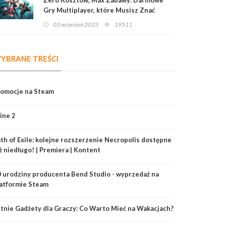
Gry Multiplayer, które Musisz Znać
03 wrzesień 2023
19511
YBRANE TREŚCI
romocje na Steam
ine 2
th of Exile: kolejne rozszerzenie Necropolis dostępne
ż niedługo! | Premiera | Kontent
 urodziny producenta Bend Studio - wyprzedaż na
atformie Steam
tnie Gadżety dla Graczy: Co Warto Mieć na Wakacjach?