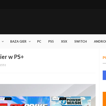
BAZA GIER
PC
PS5
XSX
SWITCH
ANDRO
ier w PS+
P
1551