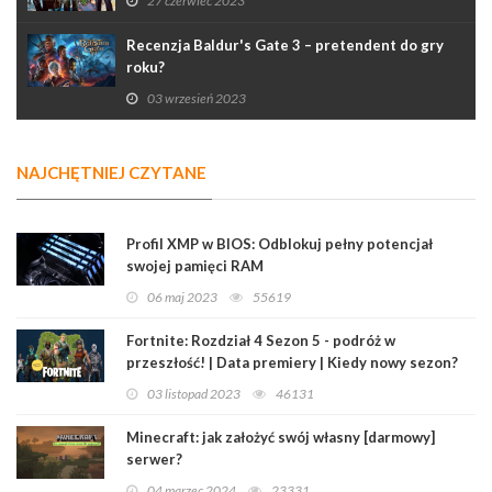
27 czerwiec 2023
Recenzja Baldur's Gate 3 – pretendent do gry
roku?
03 wrzesień 2023
NAJCHĘTNIEJ CZYTANE
Profil XMP w BIOS: Odblokuj pełny potencjał
swojej pamięci RAM
06 maj 2023
55619
Fortnite: Rozdział 4 Sezon 5 - podróż w
przeszłość! | Data premiery | Kiedy nowy sezon?
03 listopad 2023
46131
Minecraft: jak założyć swój własny [darmowy]
serwer?
04 marzec 2024
23331