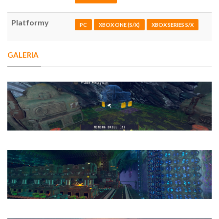
Platformy
PC
XBOX ONE (S/X)
XBOX SERIES S/X
GALERIA