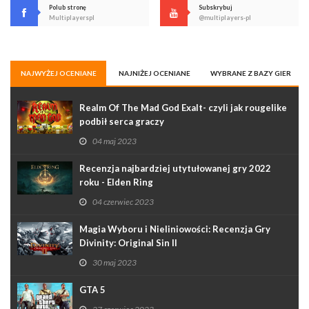
Polub stronę
Subskrybuj
Multiplayerspl
@multiplayers-pl
NAJWYŻEJ OCENIANE
NAJNIŻEJ OCENIANE
WYBRANE Z BAZY GIER
Realm Of The Mad God Exalt- czyli jak rougelike
podbił serca graczy
04 maj 2023
Recenzja najbardziej utytułowanej gry 2022
roku - Elden Ring
04 czerwiec 2023
Magia Wyboru i Nieliniowości: Recenzja Gry
Divinity: Original Sin II
30 maj 2023
GTA 5