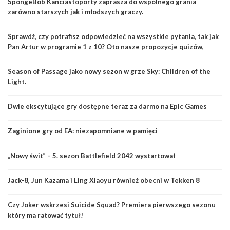
SpongeBob Kanciastoporty zaprasza do wspólnego grania
zarówno starszych jak i młodszych graczy.
Sprawdź, czy potrafisz odpowiedzieć na wszystkie pytania, tak jak
Pan Artur w programie 1 z 10? Oto nasze propozycje quizów,
dzięki którym poczujesz się jak w prawdziwym teleturnieju.
Season of Passage jako nowy sezon w grze Sky: Children of the
Light.
Dwie ekscytujące gry dostępne teraz za darmo na Epic Games
Zaginione gry od EA: niezapomniane w pamięci
„Nowy świt” – 5. sezon Battlefield 2042 wystartował
Jack-8, Jun Kazama i Ling Xiaoyu również obecni w Tekken 8
Czy Joker wskrzesi Suicide Squad? Premiera pierwszego sezonu
który ma ratować tytuł!