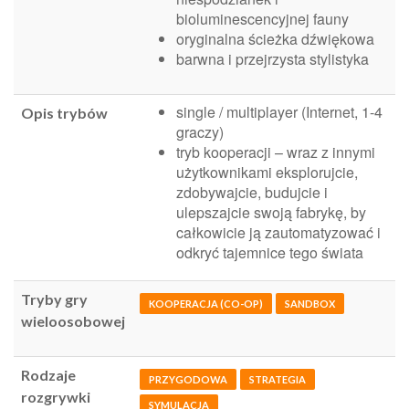
bioluminescencyjnej fauny
oryginalna ścieżka dźwiękowa
barwna i przejrzysta stylistyka
single / multiplayer (Internet, 1-4
Opis trybów
graczy)
tryb kooperacji – wraz z innymi
użytkownikami eksplorujcie,
zdobywajcie, budujcie i
ulepszajcie swoją fabrykę, by
całkowicie ją zautomatyzować i
odkryć tajemnice tego świata
Tryby gry
KOOPERACJA (CO-OP)
SANDBOX
wieloosobowej
Rodzaje
PRZYGODOWA
STRATEGIA
rozgrywki
SYMULACJA