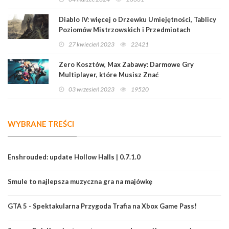
Diablo IV: więcej o Drzewku Umiejętności, Tablicy
Poziomów Mistrzowskich i Przedmiotach
Legendarnych
27 kwiecień 2023
22421
Zero Kosztów, Max Zabawy: Darmowe Gry
Multiplayer, które Musisz Znać
03 wrzesień 2023
19520
WYBRANE TREŚCI
Enshrouded: update Hollow Halls | 0.7.1.0
Smule to najlepsza muzyczna gra na majówkę
GTA 5 - Spektakularna Przygoda Trafia na Xbox Game Pass!