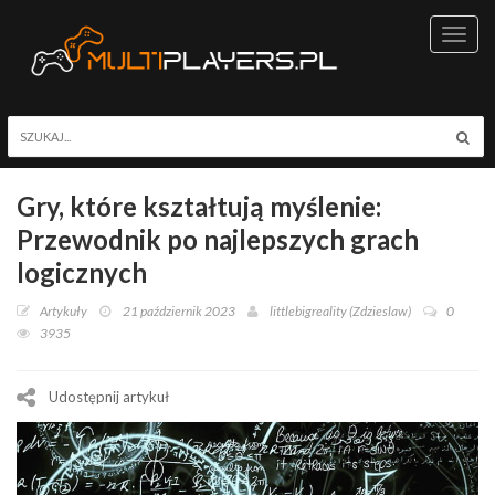
Toggl
navig
Gry, które kształtują myślenie:
Przewodnik po najlepszych grach
logicznych
Artykuły
21 październik 2023
littlebigreality (Zdzieslaw)
0
3935
Udostępnij artykuł