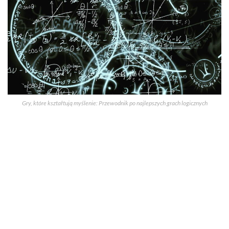
Gry, które kształtują myślenie: Przewodnik po najlepszych grach logicznych