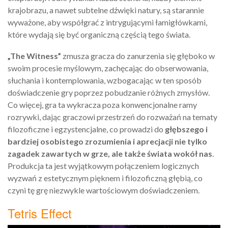
krajobrazu, a nawet subtelne dźwięki natury, są starannie
wyważone, aby współgrać z intrygującymi łamigłówkami,
które wydają się być organiczną częścią tego świata.
„The Witness”
zmusza gracza do zanurzenia się głęboko w
swoim procesie myślowym, zachęcając do obserwowania,
słuchania i kontemplowania, wzbogacając w ten sposób
doświadczenie gry poprzez pobudzanie różnych zmysłów.
Co więcej, gra ta wykracza poza konwencjonalne ramy
rozrywki, dając graczowi przestrzeń do rozważań na tematy
filozoficzne i egzystencjalne, co prowadzi do
głębszego i
bardziej osobistego zrozumienia i aprecjacji nie tylko
zagadek zawartych w grze, ale także świata wokół nas
.
Produkcja ta jest wyjątkowym połączeniem logicznych
wyzwań z estetycznym pięknem i filozoficzną głębią, co
czyni tę grę niezwykle wartościowym doświadczeniem.
Tetris Effect