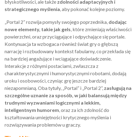
błyskotliwości, ale także
zdolności adaptacyjnych i
strategicznego myślenia
, aby pokonać kolejne poziomy.
„Portal 2” rozwija pomysły swojego poprzednika,
dodając
nowe elementy, takie jak gels
, które zmieniają właściwości
powierzchni, oraz przyciągające i odpychające się portale.
Kontynuacja ta wzbogaca również świat gry o głębszą
narrację i rozbudowany kontekst fabularny, co przekłada się
na bardziej angażujące i wciągające doświadczenie.
Interakcje z różnymi postaciami, zwłaszcza z
charakterystycznymi i humorystycznymi robotami, dodają
uroku i osobowości, czyniąc grę jeszcze bardziej
niezapomnianą. Oba tytuły, „Portal” i „Portal 2”,
zasługują na
szczególne uznanie za sposób, w jaki balansują między
trudnymi wyzwaniami logicznymi a lekkim,
inteligentnym humorem
, oraz za ich zdolność do
kształtowania umiejętności krytycznego myślenia i
rozwiązywania problemów u graczy.