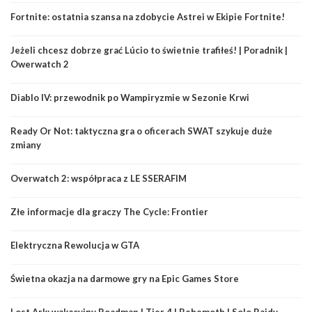
Fortnite: ostatnia szansa na zdobycie Astrei w Ekipie Fortnite!
Jeżeli chcesz dobrze grać Lúcio to świetnie trafiłeś! | Poradnik |
Owerwatch 2
Diablo IV: przewodnik po Wampiryzmie w Sezonie Krwi
Ready Or Not: taktyczna gra o oficerach SWAT szykuje duże
zmiany
Overwatch 2: współpraca z LE SSERAFIM
Złe informacje dla graczy The Cycle: Frontier
Elektryczna Rewolucja w GTA
Świetna okazja na darmowe gry na Epic Games Store
Lost Ark: wakacyjny Roadmap | Tier 4 | Behemoth | Solo Rajdy