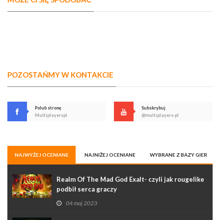
POZOSTAŃMY W KONTAKCIE
Polub stronę
Subskrybuj
Multiplayerspl
@multiplayers-pl
NAJWYŻEJ OCENIANE
NAJNIŻEJ OCENIANE
WYBRANE Z BAZY GIER
Realm Of The Mad God Exalt- czyli jak rougelike
podbił serca graczy
04 maj 2023