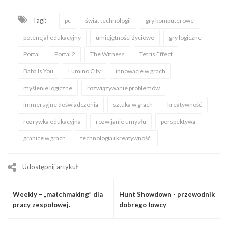
Tagi:
pc
świat technologii
gry komputerowe
potencjał edukacyjny
umiejętności życiowe
gry logiczne
Portal
Portal 2
The Witness
Tetris Effect
Baba Is You
Lumino City
innowacje w grach
myślenie logiczne
rozwiązywanie problemów
immersyjne doświadczenia
sztuka w grach
kreatywność
rozrywka edukacyjna
rozwijanie umysłu
perspektywa
granice w grach
technologia i kreatywność.
Udostępnij artykuł
Weekly – „matchmaking” dla
Hunt Showdown - przewodnik
pracy zespołowej.
dobrego łowcy
Nowoczesne RCP, rejestracja
i monitorowanie czasu pracy