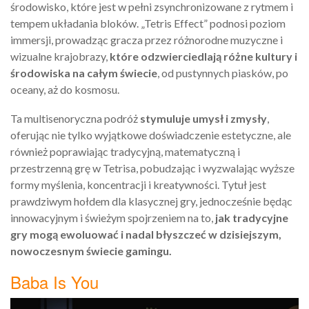
środowisko, które jest w pełni zsynchronizowane z rytmem i
tempem układania bloków. „Tetris Effect” podnosi poziom
immersji, prowadząc gracza przez różnorodne muzyczne i
wizualne krajobrazy,
które odzwierciedlają różne kultury i
środowiska na całym świecie
, od pustynnych piasków, po
oceany, aż do kosmosu.
Ta multisenoryczna podróż
stymuluje umysł i zmysły
,
oferując nie tylko wyjątkowe doświadczenie estetyczne, ale
również poprawiając tradycyjną, matematyczną i
przestrzenną grę w Tetrisa, pobudzając i wyzwalając wyższe
formy myślenia, koncentracji i kreatywności. Tytuł jest
prawdziwym hołdem dla klasycznej gry, jednocześnie będąc
innowacyjnym i świeżym spojrzeniem na to,
jak tradycyjne
gry mogą ewoluować i nadal błyszczeć w dzisiejszym,
nowoczesnym świecie gamingu.
Baba Is You