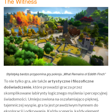
The Witness
Stylistyką bardzo przypomina gry pokroju „What Remains of Eddith Finch”
To nie tylko gra, ale także
artystyczne i filozoficzne
doświadczenie
, które prowadzi gracza przez
skomplikowane labirynty logicznego myślenia i percepcyjnej
świadomości. Umiejscowiona na oszałamiająco pięknej,
tajemniczej wyspie, gra ta jest prawdziwym hymnem do
eksploracji i odkrywania. Każda sceneria, każdy element