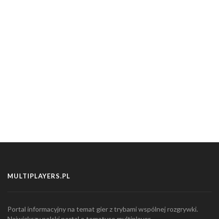
MULTIPLAYERS.PL
Portal informacyjny na temat gier z trybami wspólnej rozgrywki.
Największy polski portal o tematyce multiplayer.