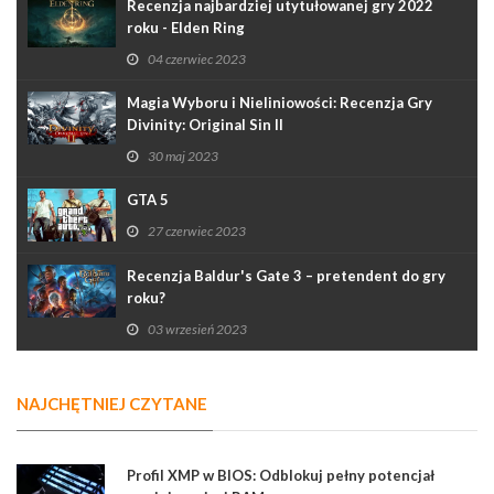
Recenzja najbardziej utytułowanej gry 2022
roku - Elden Ring
04 czerwiec 2023
Magia Wyboru i Nieliniowości: Recenzja Gry
Divinity: Original Sin II
30 maj 2023
GTA 5
27 czerwiec 2023
Recenzja Baldur's Gate 3 – pretendent do gry
roku?
03 wrzesień 2023
NAJCHĘTNIEJ CZYTANE
Profil XMP w BIOS: Odblokuj pełny potencjał