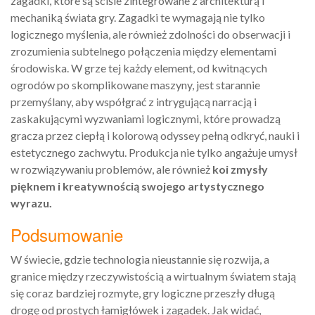
zagadki, które są ściśle zintegrowane z architekturą i
mechaniką świata gry. Zagadki te wymagają nie tylko
logicznego myślenia, ale również zdolności do obserwacji i
zrozumienia subtelnego połączenia między elementami
środowiska. W grze tej każdy element, od kwitnących
ogrodów po skomplikowane maszyny, jest starannie
przemyślany, aby współgrać z intrygującą narracją i
zaskakującymi wyzwaniami logicznymi, które prowadzą
gracza przez ciepłą i kolorową odyssey pełną odkryć, nauki i
estetycznego zachwytu. Produkcja nie tylko angażuje umysł
w rozwiązywaniu problemów, ale również
koi zmysły
pięknem i kreatywnością swojego artystycznego
wyrazu.
Podsumowanie
W świecie, gdzie technologia nieustannie się rozwija, a
granice między rzeczywistością a wirtualnym światem stają
się coraz bardziej rozmyte, gry logiczne przeszły długą
drogę od prostych łamigłówek i zagadek. Jak widać,