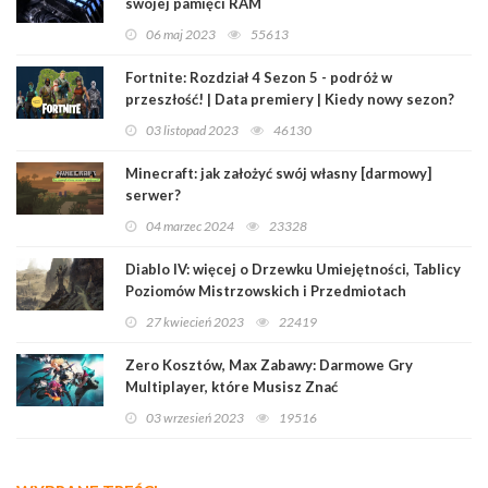
swojej pamięci RAM
06 maj 2023
55613
Fortnite: Rozdział 4 Sezon 5 - podróż w
przeszłość! | Data premiery | Kiedy nowy sezon?
03 listopad 2023
46130
Minecraft: jak założyć swój własny [darmowy]
serwer?
04 marzec 2024
23328
Diablo IV: więcej o Drzewku Umiejętności, Tablicy
Poziomów Mistrzowskich i Przedmiotach
Legendarnych
27 kwiecień 2023
22419
Zero Kosztów, Max Zabawy: Darmowe Gry
Multiplayer, które Musisz Znać
03 wrzesień 2023
19516