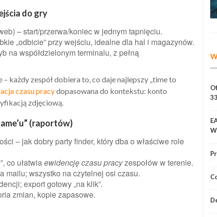
ejścia do gry
web) – start/przerwa/koniec w jednym tapnięciu.
kie „odbicie” przy wejściu, idealne dla hal i magazynów.
yb na współdzielonym terminalu, z pełną
W
– każdy zespół dobiera to, co daje najlepszy „time to
Of
racja czasu pracy
dopasowana do kontekstu: konto
3
yfikacją zdjęciową.
E
game’u” (raportów)
W
ści – jak dobry party finder, który dba o właściwe role
Pr
”, co ułatwia
ewidencję czasu pracy
zespołów w terenie.
a mailu; wszystko na czytelnej osi czasu.
Co
encji; export gotowy „na klik”.
toria zmian, kopie zapasowe.
De