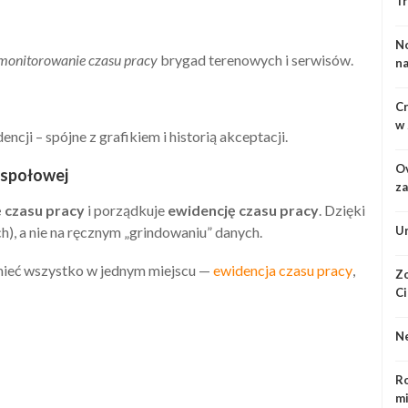
Tr
No
monitorowanie czasu pracy
brygad terenowych i serwisów.
na
Cr
w 
cji – spójne z grafikiem i historią akceptacji.
Ov
espołowej
za
ę czasu pracy
i porządkuje
ewidencję czasu pracy
. Dzięki
ch), a nie na ręcznym „grindowaniu” danych.
Un
mieć wszystko w jednym miejscu —
ewidencja czasu pracy
,
Zo
Ci
Ne
Ro
mi