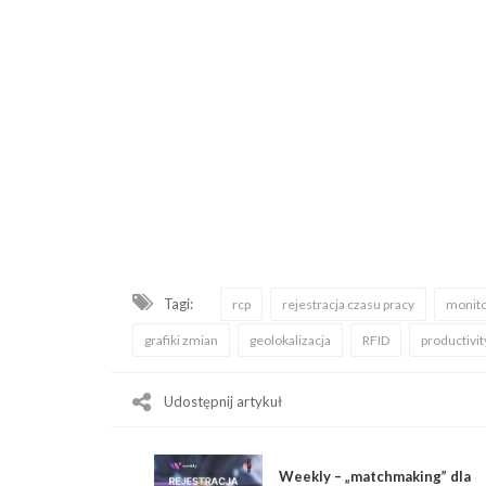
Tagi:
rcp
rejestracja czasu pracy
monito
grafiki zmian
geolokalizacja
RFID
productivit
Udostępnij artykuł
Weekly – „matchmaking” dla