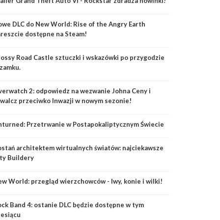
ailer Grand Theft Auto VI - Rockstar zdradza nowinki!
we DLC do New World: Rise of the Angry Earth
reszcie dostępne na Steam!
ossy Road Castle sztuczki i wskazówki po przygodzie
zamku.
erwatch 2: odpowiedz na wezwanie Johna Ceny i
walcz przeciwko Inwazji w nowym sezonie!
turned: Przetrwanie w Postapokaliptycznym Świecie
stań architektem wirtualnych światów: najciekawsze
ty Buildery
w World: przegląd wierzchowców - lwy, konie i wilki!
ck Band 4: ostanie DLC będzie dostępne w tym
esiącu