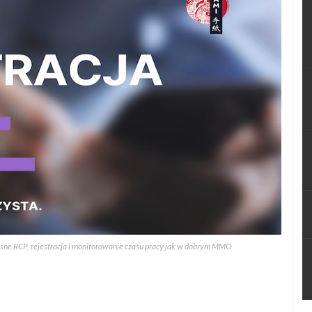
sne RCP, rejestracja i monitorowanie czasu pracy jak w dobrym MMO