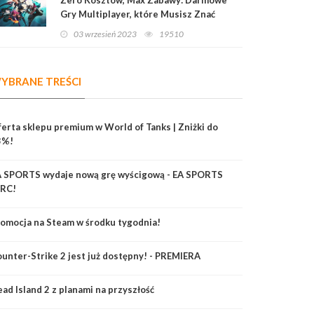
Gry Multiplayer, które Musisz Znać
03 wrzesień 2023
19510
YBRANE TREŚCI
erta sklepu premium w World of Tanks | Zniżki do
3%!
A SPORTS wydaje nową grę wyścigową - EA SPORTS
RC!
omocja na Steam w środku tygodnia!
unter-Strike 2 jest już dostępny! - PREMIERA
ad Island 2 z planami na przyszłość