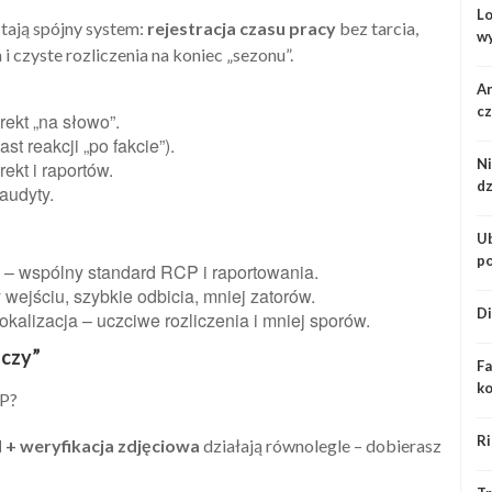
Lo
stają spójny system:
rejestracja czasu pracy
bez tarcia,
wy
 czyste rozliczenia na koniec „sezonu”.
kl
An
cz
ekt „na słowo”.
st reakcji „po fakcie”).
Ni
rekt i raportów.
dz
audyty.
Ub
po
iki – wspólny standard RCP i raportowania.
za
 wejściu, szybkie odbicia, mniej zatorów.
Di
lokalizacja – uczciwe rozliczenia i mniej sporów.
aczy”
Fa
ko
CP?
Ri
 + weryfikacja zdjęciowa
działają równolegle – dobierasz