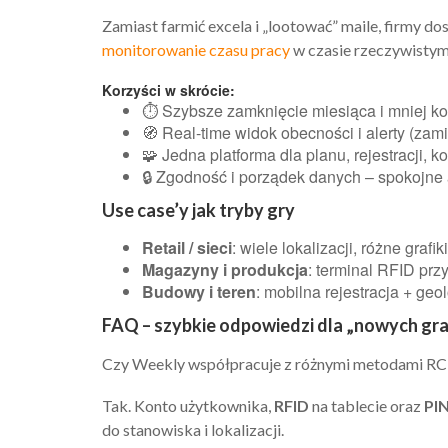
Zamiast farmić excela i „lootować” maile, firmy do
monitorowanie czasu pracy
w czasie rzeczywistym i
Korzyści w skrócie:
⏱️ Szybsze zamknięcie miesiąca i mniej kor
🧭 Real-time widok obecności i alerty (zamia
🧩 Jedna platforma dla planu, rejestracji, ko
🔒 Zgodność i porządek danych – spokojne 
Use case’y jak tryby gry
Retail / sieci
: wiele lokalizacji, różne graf
Magazyny i produkcja
: terminal RFID przy
Budowy i teren
: mobilna rejestracja + geo
FAQ – szybkie odpowiedzi dla „nowych gr
Czy Weekly współpracuje z różnymi metodami R
Tak. Konto użytkownika,
RFID
na tablecie oraz
PIN
do stanowiska i lokalizacji.