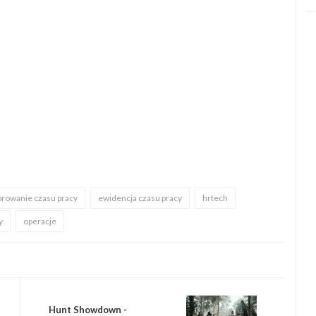
rowanie czasu pracy
ewidencja czasu pracy
hrtech
y
operacje
Hunt Showdown -