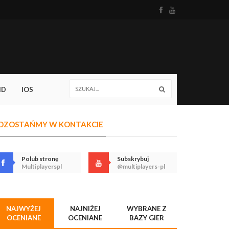
ID
IOS
OZOSTAŃMY W KONTAKCIE
Polub stronę
Subskrybuj
Multiplayerspl
@multiplayers-pl
NAJWYŻEJ
NAJNIŻEJ
WYBRANE Z
OCENIANE
OCENIANE
BAZY GIER