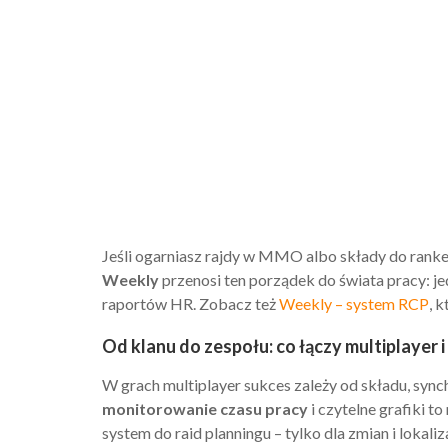
Jeśli ogarniasz rajdy w MMO albo składy do ranked
Weekly
przenosi ten porządek do świata pracy: j
raportów HR. Zobacz też
Weekly – system RCP
, 
Od klanu do zespołu: co łączy multiplayer 
W grach multiplayer sukces zależy od składu, synch
monitorowanie czasu pracy
i czytelne grafiki t
system do raid planningu – tylko dla zmian i lokaliza