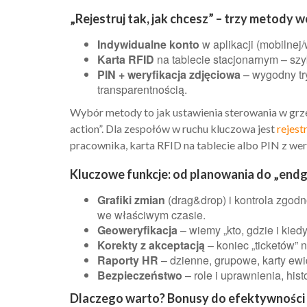
„Rejestruj tak, jak chcesz” – trzy metody w
Indywidualne konto
w aplikacji (mobilnej/
Karta RFID
na tablecie stacjonarnym – szyb
PIN + weryfikacja zdjęciowa
– wygodny tr
transparentnością.
Wybór metody to jak ustawienia sterowania w grze 
action”. Dla zespołów w ruchu kluczowa jest
rejest
pracownika, karta RFID na tablecie albo PIN z wer
Kluczowe funkcje: od planowania do „end
Grafiki zmian
(drag&drop) i kontrola zgodno
we właściwym czasie.
Geoweryfikacja
– wiemy „kto, gdzie i kiedy
Korekty z akceptacją
– koniec „ticketów” n
Raporty HR
– dzienne, grupowe, karty ewid
Bezpieczeństwo
– role i uprawnienia, his
Dlaczego warto? Bonusy do efektywności