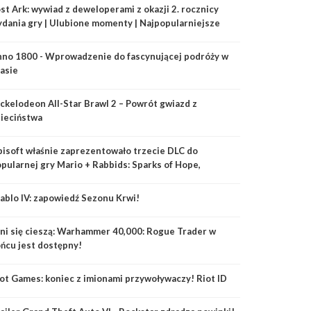
st Ark: wywiad z deweloperami z okazji 2. rocznicy
dania gry | Ulubione momenty | Najpopularniejsze
asy | Plany na przyszłość
no 1800 - Wprowadzenie do fascynującej podróży w
asie
ckelodeon All-Star Brawl 2 – Powrót gwiazd z
ieciństwa
isoft właśnie zaprezentowało trzecie DLC do
pularnej gry Mario + Rabbids: Sparks of Hope,
tytułowane "Rayman in the Phantom Show”.
ablo IV: zapowiedź Sezonu Krwi!
ni się cieszą: Warhammer 40,000: Rogue Trader w
ńcu jest dostępny!
ot Games: koniec z imionami przywoływaczy! Riot ID