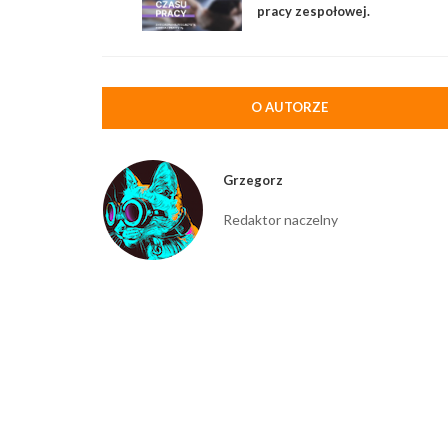
pracy zespołowej.
Nowoczesne RCP,
rejestracja i monitorowanie
czasu pracy jak w dobrym
MMO
O AUTORZE
Grzegorz
Redaktor naczelny