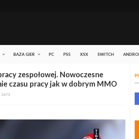
BAZA GIER
PC
PS5
XSX
SWITCH
ANDRO
pracy zespołowej. Nowoczesne
P
anie czasu pracy jak w dobrym MMO
2473