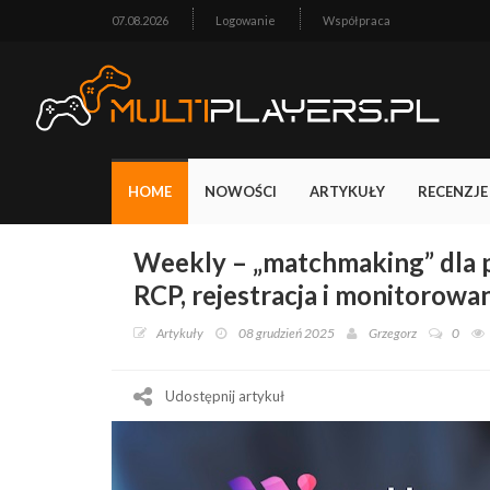
07.08.2026
Logowanie
Współpraca
HOME
NOWOŚCI
ARTYKUŁY
RECENZJE
Weekly – „matchmaking” dla 
RCP, rejestracja i monitorow
Artykuły
08 grudzień 2025
Grzegorz
0
Udostępnij artykuł