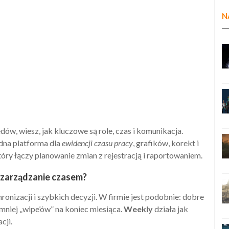
N
ów, wiesz, jak kluczowe są role, czas i komunikacja.
edna platforma dla
ewidencji czasu pracy
, grafików, korekt i
który łączy planowanie zmian z rejestracją i raportowaniem.
i zarządzanie czasem?
ronizacji i szybkich decyzji. W firmie jest podobnie: dobre
o mniej „wipe’ów” na koniec miesiąca.
Weekly
działa jak
cji.