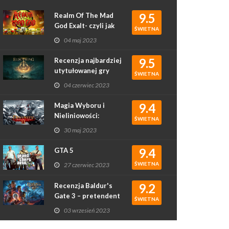
9.5
Realm Of The Mad
God Exalt- czyli jak
ŚWIETNA
rougelike podbił
04 maj 2023
serca graczy
9.5
Recenzja najbardziej
utytułowanej gry
ŚWIETNA
2022 roku - Elden
04 czerwiec 2023
Ring
9.4
Magia Wyboru i
Nieliniowości:
ŚWIETNA
Recenzja Gry
30 maj 2023
Divinity: Original Sin
II
9.4
GTA 5
ŚWIETNA
27 czerwiec 2023
9.2
Recenzja Baldur's
Gate 3 – pretendent
ŚWIETNA
do gry roku?
03 wrzesień 2023