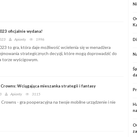
Ni
Ov
Ka
023 oficjalnie wydana!
Di
2023
Apionty
1996
23 to gra, która daje możliwość wcielenia się w menadżera
ejmowania strategicznych decyzji, które mogą doprowadzić do
Na
a torze wyścigowym.
Śp
d
Crowns: Wciągająca mieszanka strategii i fantasy
Pr
3
Apionty
3115
rowns - gra pooperacyjna na twoje mobilne urządzenie i nie
Ha
na
Ov
za