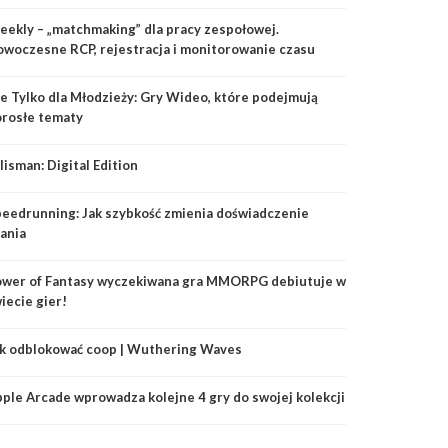
ekly – „matchmaking” dla pracy zespołowej.
woczesne RCP, rejestracja i monitorowanie czasu
racy jak w dobrym MMO
e Tylko dla Młodzieży: Gry Wideo, które podejmują
rosłe tematy
lisman: Digital Edition
eedrunning: Jak szybkość zmienia doświadczenie
ania
roes of Might and
Tom Clancy's Ghost
ower of Fantasy wyczekiwana gra MMORPG debiutuje w
gic 3
Recon Breakpoint
Depth
iecie gier!
k odblokować coop | Wuthering Waves
ple Arcade wprowadza kolejne 4 gry do swojej kolekcji