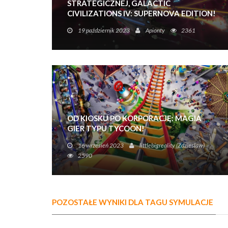
STRATEGICZNEJ, GALACTIC
CIVILIZATIONS IV: SUPERNOVA EDITION!
Gra strategiczna oparta na rundach 4X, w której
19 październik 2023
Apionty
2361
wcielasz się w przywódcę cywilizacji
podróżującej w kosmos, która właśnie
opracowała superlekkie szybkie podróże.
OD KIOSKU PO KORPORACJĘ: MAGIA
GIER TYPU TYCOON!
Zapraszamy do przeglądu pięciu najbardziej
16 wrzesień 2023
littlebigreality (Zdzieslaw)
wciągających symulatorów ekonomicznych,
2590
które z pewnością zachwycą zarówno
początkujących, jak i doświadczonych graczy.
POZOSTAŁE WYNIKI DLA TAGU SYMULACJE