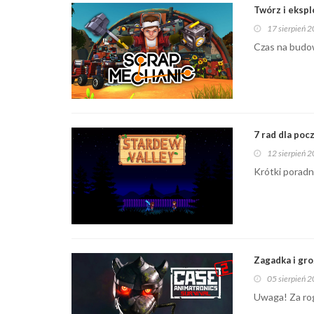
Twórz i eksp
17 sierpień 
Czas na budo
7 rad dla poc
12 sierpień 
Krótki poradn
Zagadka i gro
05 sierpień 
Uwaga! Za rog