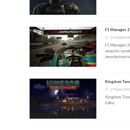
F1 Manager 2
01 sierpień 
F1 Manager 20
zespołu i pod
zwycięstwa n
Kingdom Two 
27 lipiec 202
Kingdom Two C
tylko.