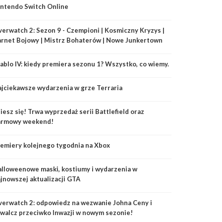
ntendo Switch Online
erwatch 2: Sezon 9 - Czempioni | Kosmiczny Kryzys |
rnet Bojowy | Mistrz Bohaterów | Nowe Junkertown
ablo IV: kiedy premiera sezonu 1? Wszystko, co wiemy.
jciekawsze wydarzenia w grze Terraria
iesz się! Trwa wyprzedaż serii Battlefield oraz
armowy weekend!
emiery kolejnego tygodnia na Xbox
lloweenowe maski, kostiumy i wydarzenia w
jnowszej aktualizacji GTA
erwatch 2: odpowiedz na wezwanie Johna Ceny i
walcz przeciwko Inwazji w nowym sezonie!