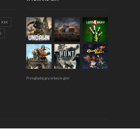
XSX
S
Przeglądaj gry w bazie gier
egulamin
Polityka prywatności
RODO
Współpraca