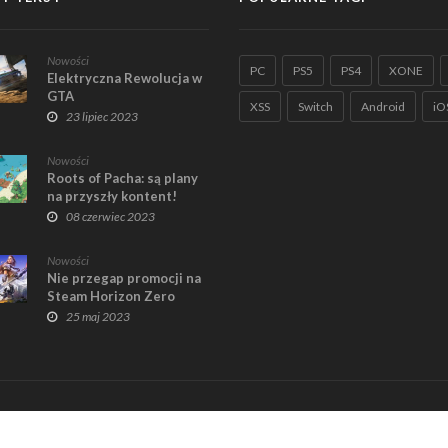
Nowości
PC
PS5
PS4
XONE
Elektryczna Rewolucja w
GTA
XSS
Switch
Android
iO
23 lipiec 2023
Nowości
Roots of Pacha: są plany
na przyszły kontent!
08 czerwiec 2023
Nowości
Nie przegap promocji na
Steam Horizon Zero
Dawn!
25 maj 2023
Home
R