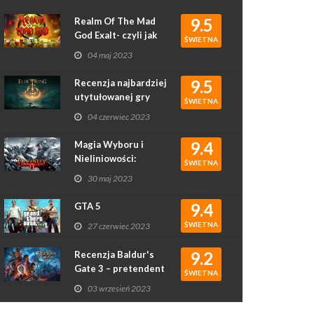
9.5
Realm Of The Mad
God Exalt- czyli jak
ŚWIETNA
rougelike podbił
04 maj 2023
serca graczy
9.5
Recenzja najbardziej
utytułowanej gry
ŚWIETNA
2022 roku - Elden
04 czerwiec 2023
Ring
9.4
Magia Wyboru i
Nieliniowości:
ŚWIETNA
Recenzja Gry
30 maj 2023
Divinity: Original Sin
II
9.4
GTA 5
ŚWIETNA
27 czerwiec 2023
9.2
Recenzja Baldur's
Gate 3 – pretendent
ŚWIETNA
do gry roku?
03 wrzesień 2023