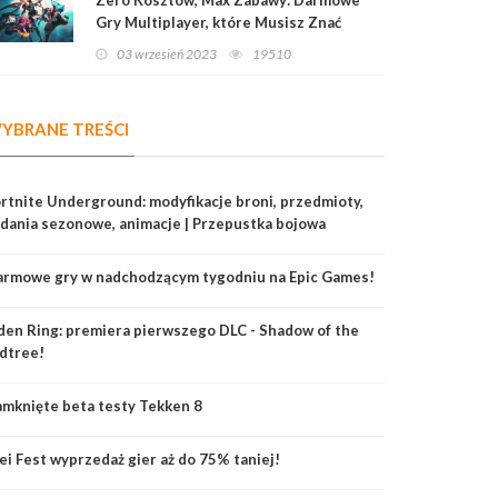
Gry Multiplayer, które Musisz Znać
03 wrzesień 2023
19510
YBRANE TREŚCI
rtnite Underground: modyfikacje broni, przedmioty,
dania sezonowe, animacje | Przepustka bojowa
armowe gry w nadchodzącym tygodniu na Epic Games!
den Ring: premiera pierwszego DLC - Shadow of the
dtree!
mknięte beta testy Tekken 8
ei Fest wyprzedaż gier aż do 75% taniej!