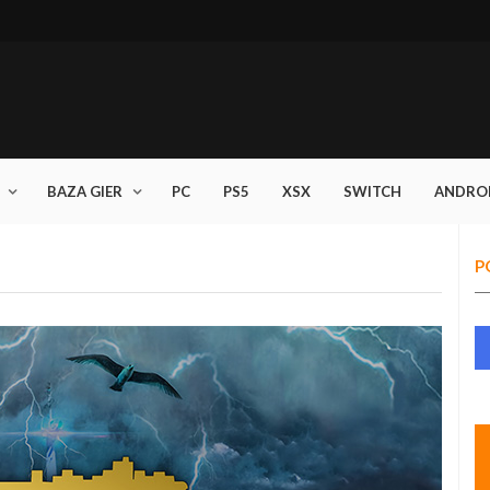
BAZA GIER
PC
PS5
XSX
SWITCH
ANDRO
P