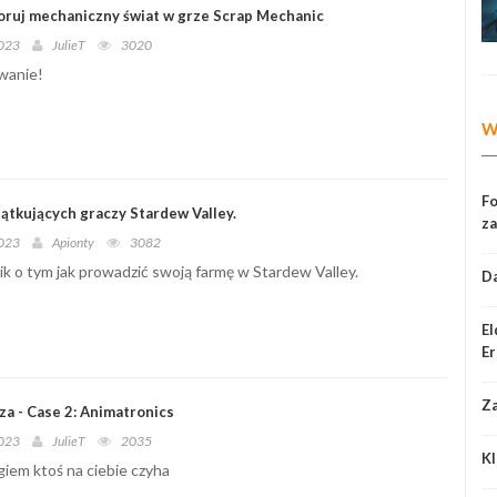
loruj mechaniczny świat w grze Scrap Mechanic
2023
JulieT
3020
wanie!
W
Fo
zątkujących graczy Stardew Valley.
za
2023
Apionty
3082
ik o tym jak prowadzić swoją farmę w Stardew Valley.
D
El
Er
Za
za - Case 2: Animatronics
2023
JulieT
2035
Kl
iem ktoś na ciebie czyha