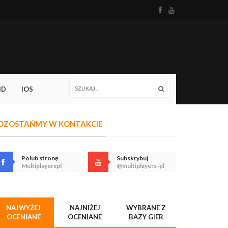
ID
IOS
OZOSTAŃMY W KONTAKCIE
Polub stronę
Subskrybuj
Multiplayerspl
@multiplayers-pl
NAJWYŻEJ
NAJNIŻEJ
WYBRANE Z
OCENIANE
OCENIANE
BAZY GIER