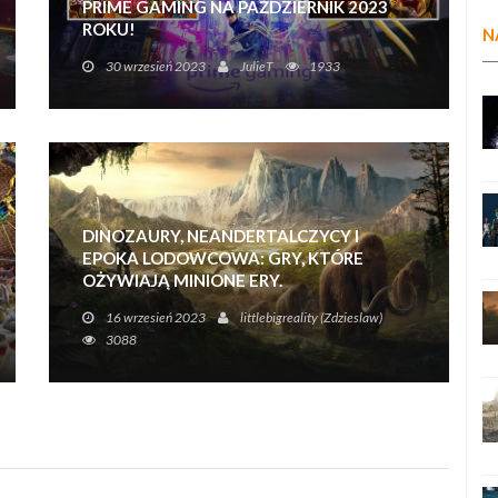
PRIME GAMING NA PAŹDZIERNIK 2023
ROKU!
N
Korzystaj z okazji!
30 wrzesień 2023
JulieT
1933
DINOZAURY, NEANDERTALCZYCY I
EPOKA LODOWCOWA: GRY, KTÓRE
OŻYWIAJĄ MINIONE ERY.
Wystarczy włączyć komputer czy konsolę, aby
16 wrzesień 2023
littlebigreality (Zdzieslaw)
przenieść się w świat pełen przygód z
3088
dinozaurami, jaskiniowcami i pierwszymi
cywilizacjami.