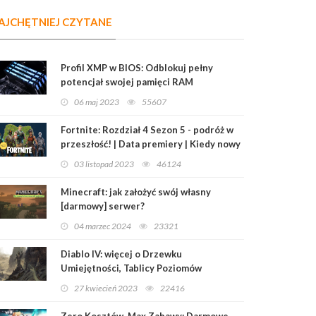
AJCHĘTNIEJ CZYTANE
Profil XMP w BIOS: Odblokuj pełny
potencjał swojej pamięci RAM
06 maj 2023
55607
Fortnite: Rozdział 4 Sezon 5 - podróż w
przeszłość! | Data premiery | Kiedy nowy
sezon?
03 listopad 2023
46124
Minecraft: jak założyć swój własny
[darmowy] serwer?
04 marzec 2024
23321
Diablo IV: więcej o Drzewku
Umiejętności, Tablicy Poziomów
Mistrzowskich i Przedmiotach
27 kwiecień 2023
22416
Legendarnych
Zero Kosztów, Max Zabawy: Darmowe