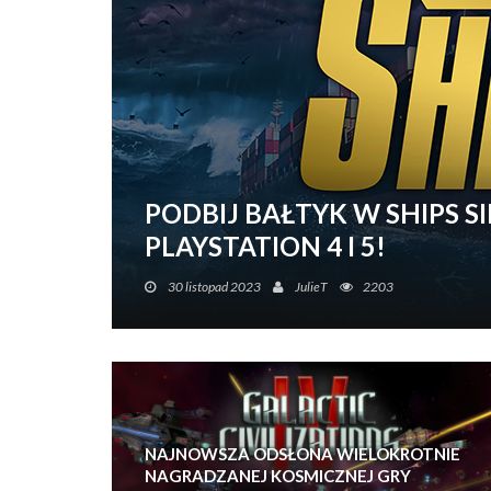
PODBIJ BAŁTYK W SHIPS 
PLAYSTATION 4 I 5!
Główne atrakcje morskiego świata dostępne teraz 
30 listopad 2023
JulieT
2203
NAJNOWSZA ODSŁONA WIELOKROTNIE
NAGRADZANEJ KOSMICZNEJ GRY