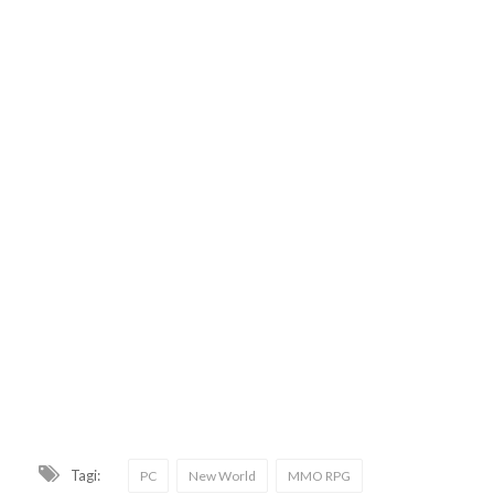
Tagi:
PC
New World
MMO RPG