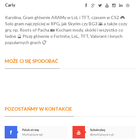
Carly
Karolina. Gram głównie ARAMy w LoL i TFT, czasem w CS2 🎮
Solo gram najczęściej w RPG, jak Skyrim czy BG3 🌇 a także cozy
gry, np. Roots of Pacha 🏡 Kocham mody, skórki i wszystko co
ładne 🔮 Piszę głównie o Fortnite, LoL, TFT, Valorant i innych
popularnych grach 📋
MOŻE CI SIĘ SPODOBAĆ
POZOSTAŃMY W KONTAKCIE
Polub stronę
Subskrybuj
Multiplayerspl
@multiplayers-pl