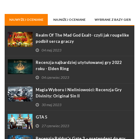
NAJWYŻEJ OCENIANE
NAJNIŻEJ OCENIANE
WYBRANE Z BAZY GIER
Realm Of The Mad God Exalt- czyli jak rougelike
podbił serca graczy
04 maj 2023
Recenzja najbardziej utytułowanej gry 2022
roku - Elden Ring
04 czerwiec 2023
Magia Wyboru i Nieliniowości: Recenzja Gry
Divinity: Original Sin II
30 maj 2023
GTA 5
27 czerwiec 2023
Recenzja Baldur's Gate 3 – pretendent do gry