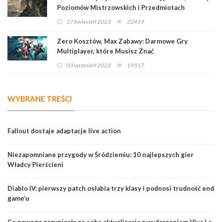
Poziomów Mistrzowskich i Przedmiotach
Legendarnych
27 kwiecień 2023
22419
Zero Kosztów, Max Zabawy: Darmowe Gry
Multiplayer, które Musisz Znać
03 wrzesień 2023
19517
WYBRANE TREŚCI
Fallout dostaje adaptacje live action
Niezapomniane przygody w Śródziemiu: 10 najlepszych gier
Władcy Pierścieni
Diablo IV: pierwszy patch osłabia trzy klasy i podnosi trudność end
game’u