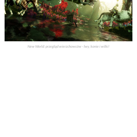
New World: przegląd wierzchowców - lwy, konie i wilki!