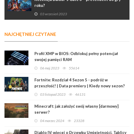
roku?
03 wrzesień 2023
NAJCHĘTNIEJ CZYTANE
Profil XMP w BIOS: Odblokuj pełny potencjał
swojej pamięci RAM
06 maj 2023
55614
Fortnite: Rozdział 4 Sezon 5 - podróż w
przeszłość! | Data premiery | Kiedy nowy sezon?
03 listopad 2023
46131
Minecraft: jak założyć swój własny [darmowy]
serwer?
04 marzec 2024
23328
Diablo IV: więcej o Drzewku Umiejętności, Tablicy