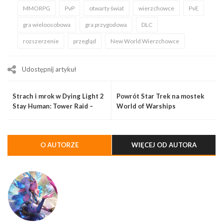
MMORPG
PvP
otwarty świat
wierzchowce
PvE
gra wieloosobowa
gra przygodowa
DLC
rozszerzenie
przegląd
New World Wierzchowce
Udostępnij artykuł
Strach i mrok w Dying Light 2
Powrót Star Trek na mostek
Stay Human: Tower Raid –
World of Warships
Halloween Run
O AUTORZE
WIĘCEJ OD AUTORA