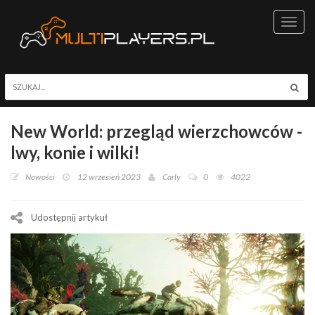
Toggl
navig
New World: przegląd wierzchowców -
lwy, konie i wilki!
Nowości
12 wrzesień 2023
Carly
0
4022
Udostępnij artykuł