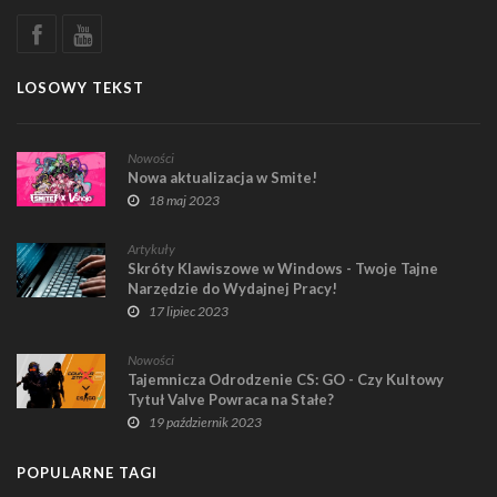
LOSOWY TEKST
Nowości
Nowa aktualizacja w Smite!
18 maj 2023
Artykuły
Skróty Klawiszowe w Windows - Twoje Tajne
Narzędzie do Wydajnej Pracy!
17 lipiec 2023
Nowości
Tajemnicza Odrodzenie CS: GO - Czy Kultowy
Tytuł Valve Powraca na Stałe?
19 październik 2023
POPULARNE TAGI