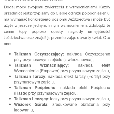
Dodaj mocy swojemu zwierzęciu z wzmocnieniami. Każdy
przedmiot jest przypisany do Ciebie od razu po podniesieniu,
ma wymagać konkretnego poziomu Jeździectwa i może być
użyty z jeszcze jednym, innym wzmocnieniem. Zdobądź te
cenne łupy poprzez questy, nagrody umiejętności
Jeździectwa oraz znajdź je przemierzając otwarty świat. Oto
one:
Talizman Oczyszczający
: nakłada Oczyszczenie
przy przymusowym zejściu (z wierzchowca),
Talizman Wzmacniający
: nakłada efekt
Wzmocnienia (Empower) przy przymusowym zejściu,
Talizman Tarczy
: nakłada efekt Tarczy (Fortify) przy
przymusowym zejściu,
Talizman Pośpiechu
: nakłada efekt Pośpiechu
(Haste) przy przymusowym zejściu,
Talizman Leczący
: leczy przy przymusowym zejściu,
Wisiorek Górala
: zredukowane obrażenia przy
lądowaniu,