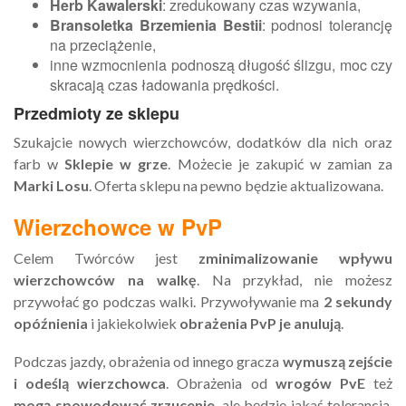
Herb Kawalerski
: zredukowany czas wzywania,
Bransoletka Brzemienia Bestii
: podnosi tolerancję
na przeciążenie,
inne wzmocnienia podnoszą długość ślizgu, moc czy
skracają czas ładowania prędkości.
Przedmioty ze sklepu
Szukajcie nowych wierzchowców, dodatków dla nich oraz
farb w
Sklepie w grze
. Możecie je zakupić w zamian za
Marki Losu
. Oferta sklepu na pewno będzie aktualizowana.
Wierzchowce w PvP
Celem Twórców jest
zminimalizowanie wpływu
wierzchowców na walkę
. Na przykład, nie możesz
przywołać go podczas walki. Przywoływanie ma
2 sekundy
opóźnienia
i jakiekolwiek
obrażenia PvP je anulują
.
Podczas jazdy, obrażenia od innego gracza
wymuszą zejście
i odeślą wierzchowca
. Obrażenia od
wrogów PvE
też
mogą spowodować zrzucenie
, ale będzie jakaś tolerancja,