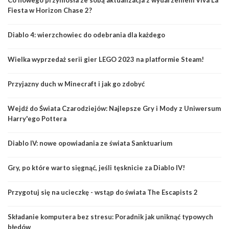
Co nowego przyniosła ze sobą aktualizacja z wydarzeniem Viva La
Fiesta w Horizon Chase 2?
Diablo 4: wierzchowiec do odebrania dla każdego
Wielka wyprzedaż serii gier LEGO 2023 na platformie Steam!
Przyjazny duch w Minecraft i jak go zdobyć
Wejdź do Świata Czarodziejów: Najlepsze Gry i Mody z Uniwersum
Harry'ego Pottera
Diablo IV: nowe opowiadania ze świata Sanktuarium
Gry, po które warto sięgnąć, jeśli tęsknicie za Diablo IV!
Przygotuj się na ucieczkę - wstąp do świata The Escapists 2
Składanie komputera bez stresu: Poradnik jak uniknąć typowych
błędów