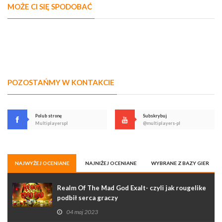
MOŻE CI SIĘ SPODOBAĆ
POZOSTAŃMY W KONTAKCIE
Polub stronę
Subskrybuj
Multiplayerspl
@multiplayers-pl
NAJWYŻEJ OCENIANE
NAJNIŻEJ OCENIANE
WYBRANE Z BAZY GIER
Realm Of The Mad God Exalt- czyli jak rougelike
podbił serca graczy
04 maj 2023