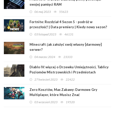
swojej pamięci RAM
06 maj 2023
55623
Fortnite: Rozdział 4 Sezon 5 - podróż w
przeszłość! | Data premiery | Kiedy nowy sezon?
03 listopad 2023
46131
Minecraft: jak założyć swój własny [darmowy]
serwer?
04 marzec 2024
23333
Diablo IV: więcej o Drzewku Umiejętności, Tablicy
Poziomów Mistrzowskich i Przedmiotach
Legendarnych
27 kwiecień 2023
22422
Zero Kosztów, Max Zabawy: Darmowe Gry
Multiplayer, które Musisz Znać
03 wrzesień 2023
19520