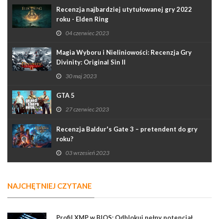
Recenzja najbardziej utytułowanej gry 2022
roku - Elden Ring
04 czerwiec 2023
Magia Wyboru i Nieliniowości: Recenzja Gry
Divinity: Original Sin II
30 maj 2023
GTA 5
27 czerwiec 2023
Recenzja Baldur's Gate 3 – pretendent do gry
roku?
03 wrzesień 2023
NAJCHĘTNIEJ CZYTANE
Profil XMP w BIOS: Odblokuj pełny potencjał