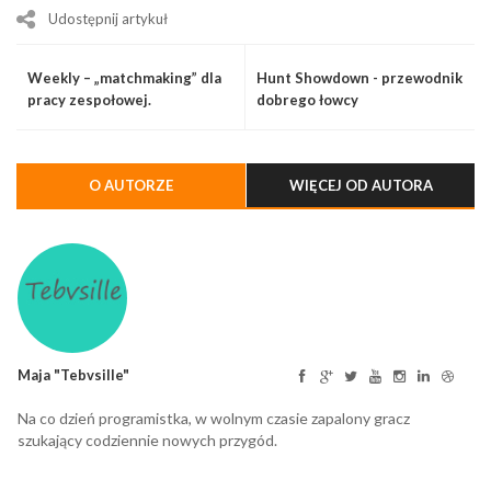
Udostępnij artykuł
Weekly – „matchmaking” dla
Hunt Showdown - przewodnik
pracy zespołowej.
dobrego łowcy
Nowoczesne RCP, rejestracja
i monitorowanie czasu pracy
jak w dobrym MMO
O AUTORZE
WIĘCEJ OD AUTORA
Maja "Tebvsille"
Na co dzień programistka, w wolnym czasie zapalony gracz
szukający codziennie nowych przygód.