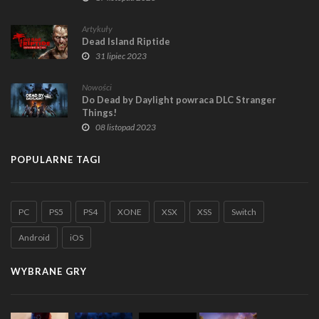
Artykuły
Dead Island Riptide
31 lipiec 2023
Nowości
Do Dead by Daylight powraca DLC Stranger
Things!
08 listopad 2023
POPULARNE TAGI
PC
PS5
PS4
XONE
XSX
XSS
Switch
Android
iOS
WYBRANE GRY