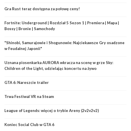
Gra Rust teraz dostępna za połowę ceny!
Fortnite: Underground | Rozdział 5 Sezon 1 | Premiera | Mapa |
Bossy | Bronie | Samochody
"Shinobi, Samurajowie i Shogunowie: Najciekawsze Gry osadzone
w Feudalnej Japonii"
Uznana piosenkarka AURORA wkracza na scenę w grze Sky:
Children of the Light, udzielając koncertu na żywo
GTA 6: Nareszcie trailer
Trwa Festiwal VR na Steam
League of Legends: więcej o trybie Areny (2v2v2v2)
Koniec Social Club w GTA 6