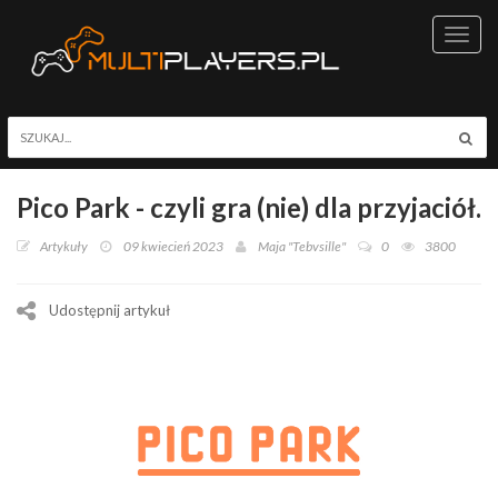
Toggl
navig
Pico Park - czyli gra (nie) dla przyjaciół.
Artykuły
09 kwiecień 2023
Maja "Tebvsille"
0
3800
Udostępnij artykuł