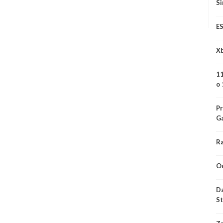
Si
ES
Xb
11
o 
Pr
G
Ra
Od
Da
S