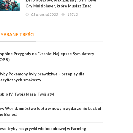
Gry Multiplayer, które Musisz Znać
03 wrzesień 2023
19512
YBRANE TREŚCI
pólne Przygody na Ekranie: Najlepsze Symulatory
OP 5)
yby Pokemony były prawdziwe – przepisy dla
ecyficznych smakoszy
ablo IV: Twoja klasa, Twój styl
w World: mnóstwo lootu w nowym wydarzeniu Luck of
he Bones!
we tryby rozgrywki wieloosobowej w Farming