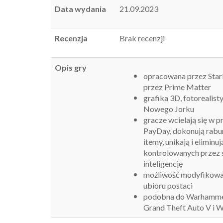
Data wydania
21.09.2023
Recenzja
Brak recenzji
Opis gry
opracowana przez Star
przez Prime Matter
grafika 3D, fotorealist
Nowego Jorku
gracze wcielają się w 
PayDay, dokonują rab
itemy, unikają i elimin
kontrolowanych przez 
inteligencję
możliwość modyfikowan
ubioru postaci
podobna do Warhammer
Grand Theft Auto V i 