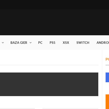
BAZA GIER
PC
PS5
XSX
SWITCH
ANDRO
P