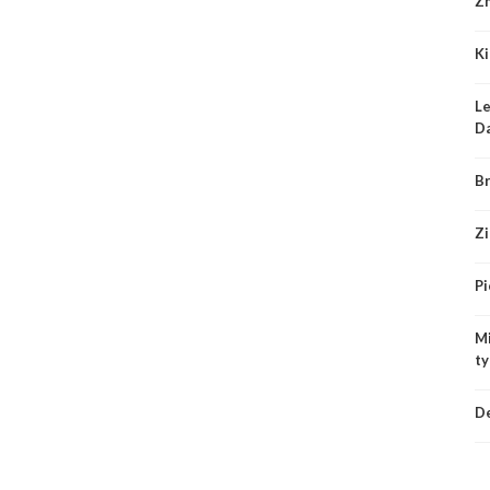
Zm
Ki
Le
Da
Br
Zi
Pi
Mi
ty
De