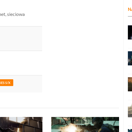
N
net, sieciowa
IES S/X