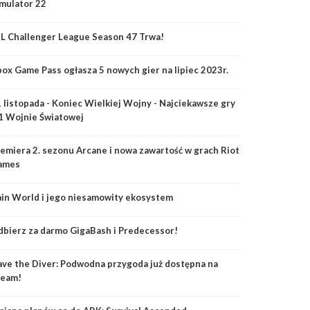
mulator 22
L Challenger League Season 47 Trwa!
ox Game Pass ogłasza 5 nowych gier na lipiec 2023r.
 listopada - Koniec Wielkiej Wojny - Najciekawsze gry
1 Wojnie Światowej
emiera 2. sezonu Arcane i nowa zawartość w grach Riot
ames
in World i jego niesamowity ekosystem
bierz za darmo GigaBash i Predecessor!
ve the Diver: Podwodna przygoda już dostępna na
team!