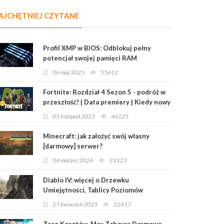
AJCHĘTNIEJ CZYTANE
Profil XMP w BIOS: Odblokuj pełny
potencjał swojej pamięci RAM
06 maj 2023
55612
Fortnite: Rozdział 4 Sezon 5 - podróż w
przeszłość! | Data premiery | Kiedy nowy
sezon?
03 listopad 2023
46125
Minecraft: jak założyć swój własny
[darmowy] serwer?
04 marzec 2024
23323
Diablo IV: więcej o Drzewku
Umiejętności, Tablicy Poziomów
Mistrzowskich i Przedmiotach
27 kwiecień 2023
22417
Legendarnych
Zero Kosztów, Max Zabawy: Darmowe