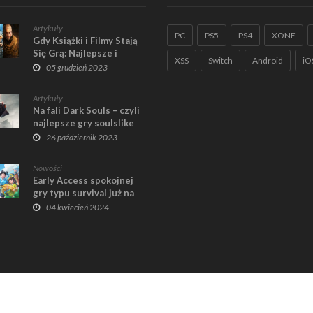
Artykuły
PC
PS5
PS4
XONE
Gdy Książki i Filmy Stają
Się Grą: Najlepsze i
XSS
Switch
Android
iO
Najgorsze Gry na
05 grudzień 2023
Licencjach
Artykuły
Na fali Dark Souls – czyli
najlepsze gry soulslike
nie od From Software
26 październik 2023
Nowości
Early Access spokojnej
gry typu survival już na
Steam! | Pathless Woods
04 kwiecień 2024
Home
R