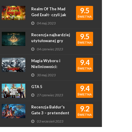
9.5
Realm Of The Mad
God Exalt- czyli jak
ŚWIETNA
rougelike podbił
04 maj 2023
serca graczy
9.5
Recenzja najbardziej
utytułowanej gry
ŚWIETNA
2022 roku - Elden
04 czerwiec 2023
Ring
9.4
Magia Wyboru i
Nieliniowości:
ŚWIETNA
Recenzja Gry
30 maj 2023
Divinity: Original Sin
II
9.4
GTA 5
ŚWIETNA
27 czerwiec 2023
9.2
Recenzja Baldur's
Gate 3 – pretendent
ŚWIETNA
do gry roku?
03 wrzesień 2023