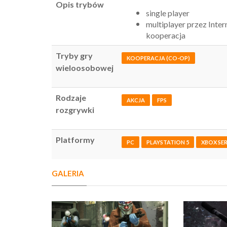
Opis trybów
single player
multiplayer przez Inter
kooperacja
Tryby gry
KOOPERACJA (CO-OP)
wieloosobowej
Rodzaje
AKCJA
FPS
rozgrywki
Platformy
PC
PLAYSTATION 5
XBOX SER
GALERIA