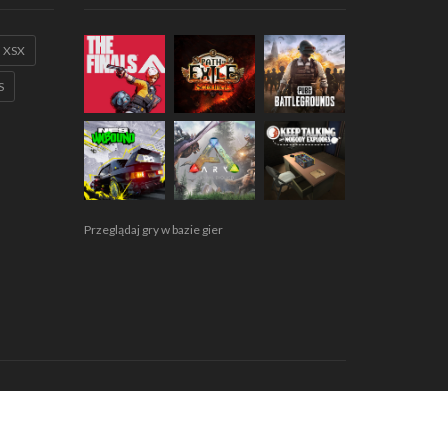
XSX
S
Przeglądaj gry w bazie gier
egulamin
Polityka prywatności
RODO
Współpraca