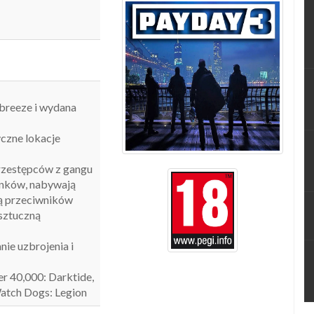
breeze i wydana
yczne lokacje
przestępców z gangu
unków, nabywają
ują przeciwników
sztuczną
ie uzbrojenia i
 40,000: Darktide,
Watch Dogs: Legion