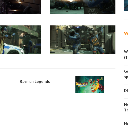
W
Ws
(T
Gd
sp
Rayman Legends
Di
Ne
T
No