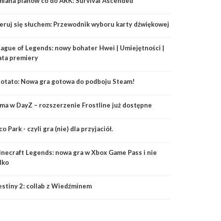
iana planów co do ARK: Survival Ascended
eruj się słuchem: Przewodnik wyboru karty dźwiękowej
ague of Legends: nowy bohater Hwei | Umiejętności |
ta premiery
otato: Nowa gra gotowa do podboju Steam!
ma w DayZ – rozszerzenie Frostline już dostępne
co Park - czyli gra (nie) dla przyjaciół.
necraft Legends: nowa gra w Xbox Game Pass i nie
lko
stiny 2: collab z Wiedźminem