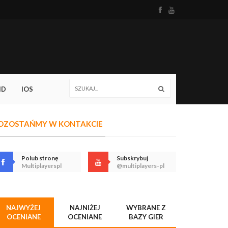
ID
IOS
OZOSTAŃMY W KONTAKCIE
Polub stronę
Subskrybuj
Multiplayerspl
@multiplayers-pl
NAJWYŻEJ
NAJNIŻEJ
WYBRANE Z
OCENIANE
OCENIANE
BAZY GIER