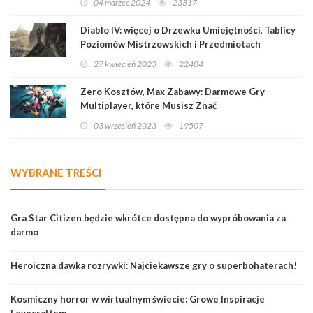
04 marzec 2024
23317
Diablo IV: więcej o Drzewku Umiejętności, Tablicy
Poziomów Mistrzowskich i Przedmiotach
Legendarnych
27 kwiecień 2023
22404
Zero Kosztów, Max Zabawy: Darmowe Gry
Multiplayer, które Musisz Znać
03 wrzesień 2023
19507
WYBRANE TREŚCI
Gra Star Citizen będzie wkrótce dostępna do wypróbowania za
darmo
Heroiczna dawka rozrywki: Najciekawsze gry o superbohaterach!
Kosmiczny horror w wirtualnym świecie: Growe Inspiracje