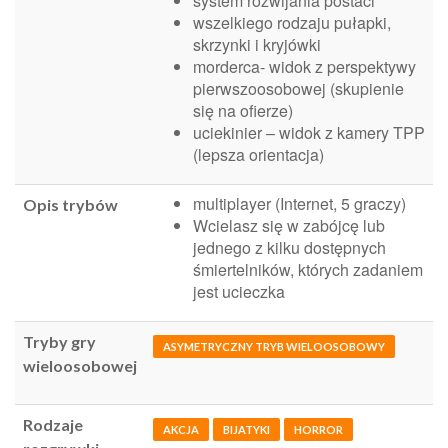
system rozwijania postaci
wszelkiego rodzaju pułapki,
skrzynki i kryjówki
morderca- widok z perspektywy
pierwszoosobowej (skupienie
się na ofierze)
uciekinier – widok z kamery TPP
(lepsza orientacja)
multiplayer (Internet, 5 graczy)
Opis trybów
Wcielasz się w zabójcę lub
jednego z kilku dostępnych
śmiertelników, których zadaniem
jest ucieczka
Tryby gry
ASYMETRYCZNY TRYB WIELOOSOBOWY
wieloosobowej
Rodzaje
AKCJA
BIJATYKI
HORROR