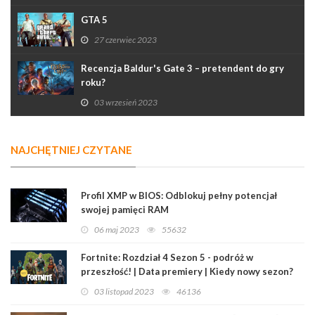
GTA 5
27 czerwiec 2023
Recenzja Baldur's Gate 3 – pretendent do gry
roku?
03 wrzesień 2023
NAJCHĘTNIEJ CZYTANE
Profil XMP w BIOS: Odblokuj pełny potencjał
swojej pamięci RAM
06 maj 2023
55632
Fortnite: Rozdział 4 Sezon 5 - podróż w
przeszłość! | Data premiery | Kiedy nowy sezon?
03 listopad 2023
46136