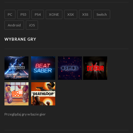
PC
PS5
PS4
XONE
XSX
XSS
Switch
Android
iOS
WYBRANE GRY
Przeglądaj gry w bazie gier