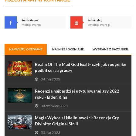
Polub stronę
Subskrybuj
Multiplayerspl
@multiplayers-pl
NAJWYŻEJ OCENIANE
NAJNIŻEJ OCENIANE
WYBRANE Z BAZY GIER
Realm Of The Mad God Exalt- czyli jak rougelike
podbił serca graczy
04 maj 2023
Recenzja najbardziej utytułowanej gry 2022
roku - Elden Ring
04 czerwiec 2023
Magia Wyboru i Nieliniowości: Recenzja Gry
Divinity: Original Sin II
30 maj 2023