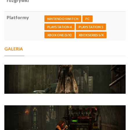
rozgrywki
Platformy
NINTENDO SWITCH
PC
PLAYSTATION 4
PLAYSTATION 5
XBOX ONE (S/X)
XBOX SERIES S/X
GALERIA