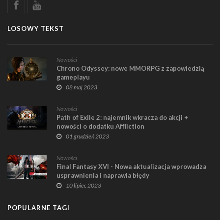
LOSOWY TEKST
Nowości
Chrono Odyssey: nowe MMORPG z zapowiedzią
gameplayu
08 maj 2023
Nowości
Path of Exile 2: najemnik wkracza do akcji +
nowości o dodatku Affliction
01 grudzień 2023
Nowości
Final Fantasy XVI - Nowa aktualizacja wprowadza
usprawnienia i naprawia błędy
10 lipiec 2023
POPULARNE TAGI