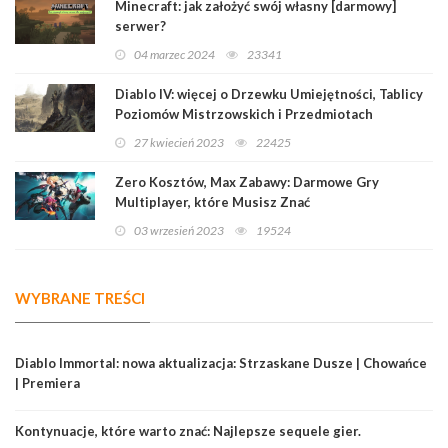
Minecraft: jak założyć swój własny [darmowy]
serwer?
04 marzec 2024
23341
Diablo IV: więcej o Drzewku Umiejętności, Tablicy
Poziomów Mistrzowskich i Przedmiotach
Legendarnych
27 kwiecień 2023
22425
Zero Kosztów, Max Zabawy: Darmowe Gry
Multiplayer, które Musisz Znać
03 wrzesień 2023
19524
WYBRANE TREŚCI
Diablo Immortal: nowa aktualizacja: Strzaskane Dusze | Chowańce
| Premiera
Kontynuacje, które warto znać: Najlepsze sequele gier.