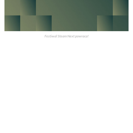
Festiwal Steam Next powraca!