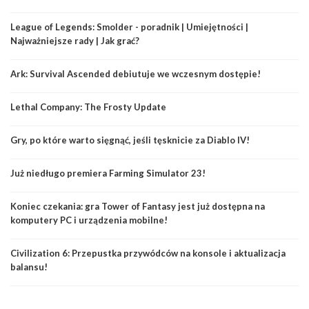
League of Legends: Smolder - poradnik | Umiejętności |
Najważniejsze rady | Jak grać?
Ark: Survival Ascended debiutuje we wczesnym dostępie!
Lethal Company: The Frosty Update
Gry, po które warto sięgnąć, jeśli tęsknicie za Diablo IV!
Już niedługo premiera Farming Simulator 23!
Koniec czekania: gra Tower of Fantasy jest już dostępna na
komputery PC i urządzenia mobilne!
Civilization 6: Przepustka przywódców na konsole i aktualizacja
balansu!