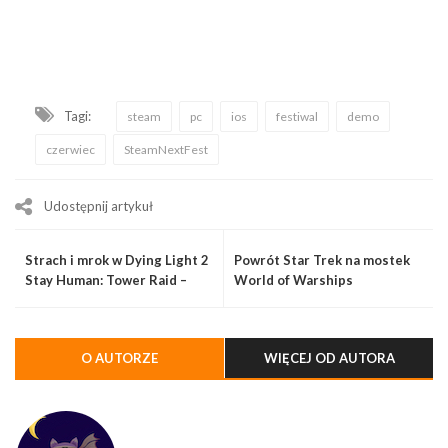
Tagi:
steam
pc
ios
festiwal
demo
czerwiec
SteamNextFest
Udostępnij artykuł
Strach i mrok w Dying Light 2
Powrót Star Trek na mostek
Stay Human: Tower Raid –
World of Warships
Halloween Run
O AUTORZE
WIĘCEJ OD AUTORA