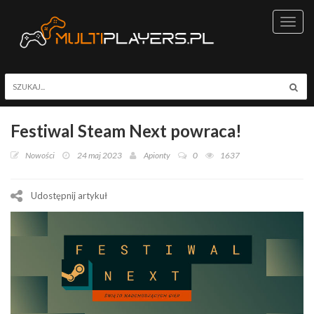
Toggl
navig
Festiwal Steam Next powraca!
Nowości
24 maj 2023
Apionty
0
1637
Udostępnij artykuł