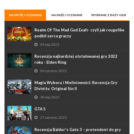
NAJWYŻEJ OCENIANE
NAJNIŻEJ OCENIANE
WYBRANE Z BAZY GIER
Realm Of The Mad God Exalt- czyli jak rougelike
podbił serca graczy
04 maj 2023
Recenzja najbardziej utytułowanej gry 2022
roku - Elden Ring
04 czerwiec 2023
Magia Wyboru i Nieliniowości: Recenzja Gry
Divinity: Original Sin II
30 maj 2023
GTA 5
27 czerwiec 2023
Recenzja Baldur's Gate 3 – pretendent do gry