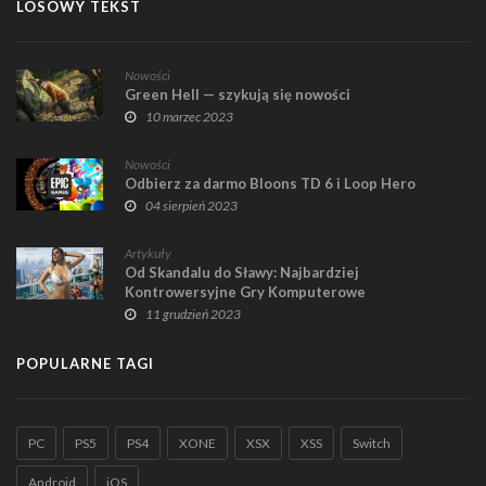
LOSOWY TEKST
Nowości
Green Hell — szykują się nowości
10 marzec 2023
Nowości
Odbierz za darmo Bloons TD 6 i Loop Hero
04 sierpień 2023
Artykuły
Od Skandalu do Sławy: Najbardziej
Kontrowersyjne Gry Komputerowe
11 grudzień 2023
POPULARNE TAGI
PC
PS5
PS4
XONE
XSX
XSS
Switch
Android
iOS