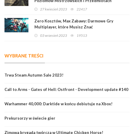
Poziomów Mistrzowskich i Przedmiotach
Legendarnych
27 kwiecień 2023
22417
Zero Kosztów, Max Zabawy: Darmowe Gry
Multiplayer, które Musisz Znać
03 wrzesień 2023
19513
WYBRANE TREŚCI
Trwa Steam Autumn Sale 2023!
Call to Arms - Gates of Hell: Ostfront - Development update #140
Warhammer 40,000: Darktide w końcu debiutuje na Xbox!
Prekursorzy w świecie gier
Zimowa brygada twórcza w Ultimate Chicken Horse!