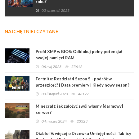
roku?
03 wrzesień 2023
NAJCHĘTNIEJ CZYTANE
Profil XMP w BIOS: Odblokuj pełny potencjał
swojej pamięci RAM
06 maj 2023
55612
Fortnite: Rozdział 4 Sezon 5 - podróż w
przeszłość! | Data premiery | Kiedy nowy sezon?
03 listopad 2023
46127
Minecraft: jak założyć swój własny [darmowy]
serwer?
04 marzec 2024
23323
Diablo IV: więcej o Drzewku Umiejętności, Tablicy