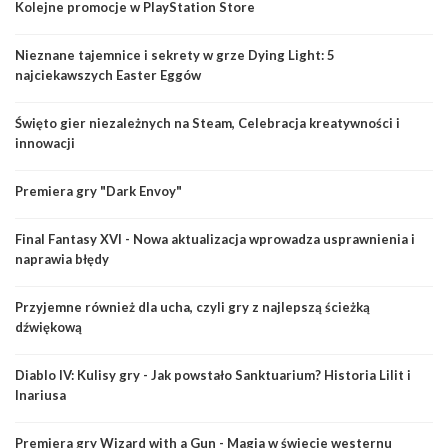
Kolejne promocje w PlayStation Store
Nieznane tajemnice i sekrety w grze Dying Light: 5
najciekawszych Easter Eggów
Święto gier niezależnych na Steam, Celebracja kreatywności i
innowacji
Premiera gry "Dark Envoy"
Final Fantasy XVI - Nowa aktualizacja wprowadza usprawnienia i
naprawia błędy
Przyjemne również dla ucha, czyli gry z najlepszą ścieżką
dźwiękową
Diablo IV: Kulisy gry - Jak powstało Sanktuarium? Historia Lilit i
Inariusa
Premiera gry Wizard with a Gun - Magia w świecie westernu