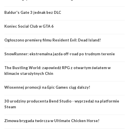
Baldur's Gate 3 jednak bez DLC
Koniec Social Club w GTA 6
Ogłoszono premierę filmu Resident Evil: Dead Island!
SnowRunner: ekstremalna jazda off-road po trudnym terenie
The Bustling World: zapowiedź RPG z otwartym światem w
klimacie starożytnych Chin
Wiosennej promocji na Epic Games ciąg dalszy!
30 urodziny producenta Bend Studio - wyprzedaż na platformie
Steam
Zimowa brygada twórcza w Ultimate Chicken Horse!