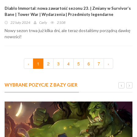
Diablo Immortal: nowa zawartość sezonu 23. | Zmiany w Survivor’s
Bane | Tower War | Wydarzenia | Przedmioty legendarne
22 luty 2024
Carly
2108
Nowy sezon trwa już kilka dni, ale teraz dostaliśmy porządną dawkę
nowości!
‹
1
2
3
4
5
6
7
›
WYBRANE POZYCJE Z BAZY GIER