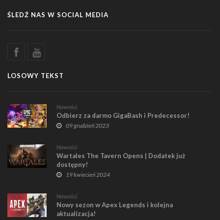
ŚLEDŹ NAS W SOCIAL MEDIA
LOSOWY TEKST
Nowości
Odbierz za darmo GigaBash i Predecessor!
09 grudzień 2023
Nowości
Wartales The Tavern Opens | Dodatek już
dostępny!
19 kwiecień 2024
Nowości
Nowy sezon w Apex Legends i kolejna
aktualizacja!