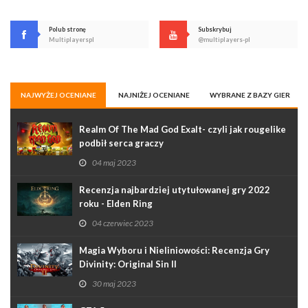
Polub stronę
Subskrybuj
Multiplayerspl
@multiplayers-pl
NAJWYŻEJ OCENIANE
NAJNIŻEJ OCENIANE
WYBRANE Z BAZY GIER
Realm Of The Mad God Exalt- czyli jak rougelike
podbił serca graczy
04 maj 2023
Recenzja najbardziej utytułowanej gry 2022
roku - Elden Ring
04 czerwiec 2023
Magia Wyboru i Nieliniowości: Recenzja Gry
Divinity: Original Sin II
30 maj 2023