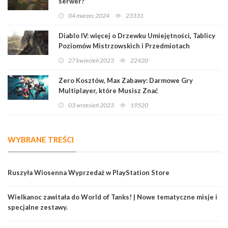
serwer?
04 marzec 2024
23331
Diablo IV: więcej o Drzewku Umiejętności, Tablicy
Poziomów Mistrzowskich i Przedmiotach
Legendarnych
27 kwiecień 2023
22420
Zero Kosztów, Max Zabawy: Darmowe Gry
Multiplayer, które Musisz Znać
03 wrzesień 2023
19520
WYBRANE TREŚCI
Ruszyła Wiosenna Wyprzedaż w PlayStation Store
Wielkanoc zawitała do World of Tanks! | Nowe tematyczne misje i
specjalne zestawy.