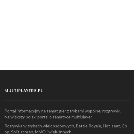
MULTIPLAYERS.PL
Portal informacyjny na temat gier z trybami wspólnej rozgrywki.
Największy polski portal o tematyce multiplayer.
Rozrywka w trybach wieloosobowych, Battle Royale, Hot-seat, Co-
op, Split screen, MMO i wielu innych.