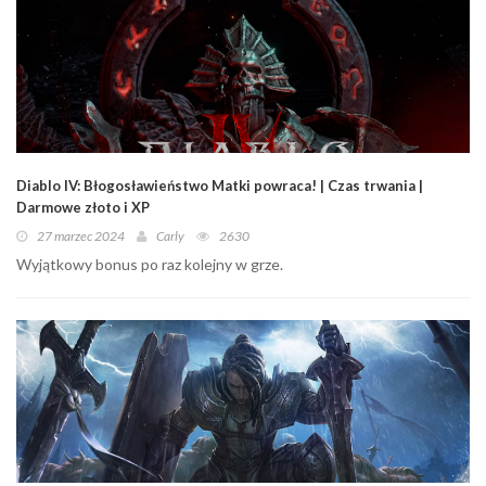
Diablo IV: Błogosławieństwo Matki powraca! | Czas trwania |
Darmowe złoto i XP
27 marzec 2024
Carly
2630
Wyjątkowy bonus po raz kolejny w grze.