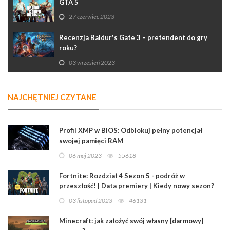
GTA 5
27 czerwiec 2023
Recenzja Baldur's Gate 3 – pretendent do gry
roku?
03 wrzesień 2023
NAJCHĘTNIEJ CZYTANE
Profil XMP w BIOS: Odblokuj pełny potencjał
swojej pamięci RAM
06 maj 2023
55618
Fortnite: Rozdział 4 Sezon 5 - podróż w
przeszłość! | Data premiery | Kiedy nowy sezon?
03 listopad 2023
46131
Minecraft: jak założyć swój własny [darmowy]