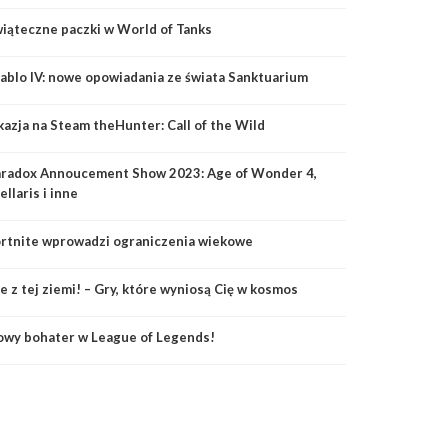
iąteczne paczki w World of Tanks
ablo IV: nowe opowiadania ze świata Sanktuarium
azja na Steam theHunter: Call of the Wild
aradox Annoucement Show 2023: Age of Wonder 4,
ellaris i inne
rtnite wprowadzi ograniczenia wiekowe
e z tej ziemi! – Gry, które wyniosą Cię w kosmos
wy bohater w League of Legends!