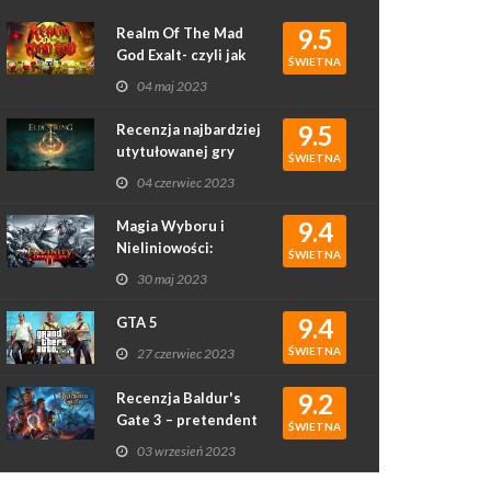
9.5
Realm Of The Mad
God Exalt- czyli jak
ŚWIETNA
rougelike podbił
04 maj 2023
serca graczy
9.5
Recenzja najbardziej
utytułowanej gry
ŚWIETNA
2022 roku - Elden
04 czerwiec 2023
Ring
9.4
Magia Wyboru i
Nieliniowości:
ŚWIETNA
Recenzja Gry
30 maj 2023
Divinity: Original Sin
II
9.4
GTA 5
ŚWIETNA
27 czerwiec 2023
9.2
Recenzja Baldur's
Gate 3 – pretendent
ŚWIETNA
do gry roku?
03 wrzesień 2023