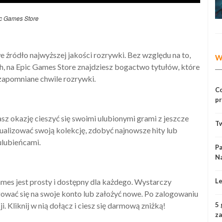
c Games Store
e źródło najwyższej jakości rozrywki. Bez względu na to,
W
ch, na Epic Games Store znajdziesz bogactwo tytułów, które
ezapomniane chwile rozrywki.
Co
pr
Ta
 okazję cieszyć się swoimi ulubionymi grami z jeszcze
Tw
alizować swoją kolekcję, zdobyć najnowsze hity lub
ulubieńcami.
Pa
Na
es jest prosty i dostępny dla każdego. Wystarczy
Le
gować się na swoje konto lub założyć nowe. Po zalogowaniu
. Kliknij w nią dołącz i ciesz się darmową zniżką!
5 
z