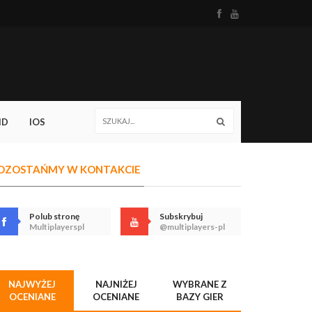
ID
IOS
OZOSTAŃMY W KONTAKCIE
Polub stronę
Subskrybuj
Multiplayerspl
@multiplayers-pl
NAJWYŻEJ
NAJNIŻEJ
WYBRANE Z
OCENIANE
OCENIANE
BAZY GIER