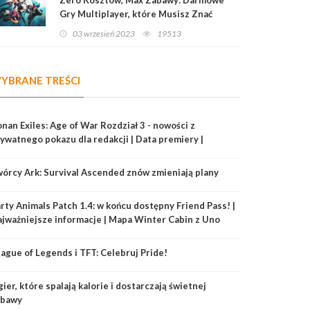
Gry Multiplayer, które Musisz Znać
03 wrzesień 2023
19513
YBRANE TREŚCI
nan Exiles: Age of War Rozdział 3 - nowości z
ywatnego pokazu dla redakcji | Data premiery |
werny | Szturm |
órcy Ark: Survival Ascended znów zmieniają plany
rty Animals Patch 1.4: w końcu dostępny Friend Pass! |
jważniejsze informacje | Mapa Winter Cabin z Uno
ague of Legends i TFT: Celebruj Pride!
gier, które spalają kalorie i dostarczają świetnej
abawy