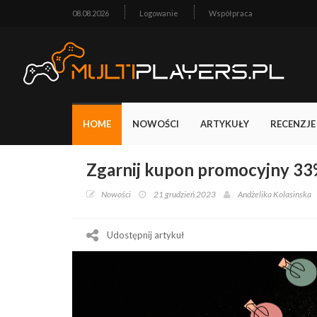
08.08.2026
Logowanie
Współpraca
HOME
NOWOŚCI
ARTYKUŁY
RECENZJE
Zgarnij kupon promocyjny 33
Nowości
21 grudzień 2023
Andżelika Kolasinska
Udostępnij artykuł