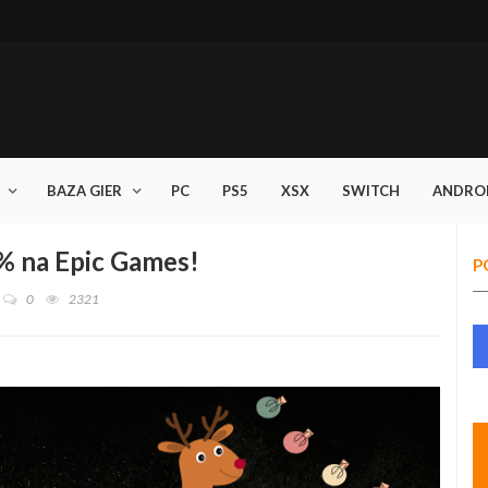
BAZA GIER
PC
PS5
XSX
SWITCH
ANDRO
% na Epic Games!
P
0
2321