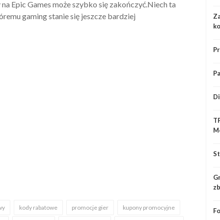
y na Epic Games może szybko się zakończyć.Niech ta
tóremu gaming stanie się jeszcze bardziej
Za
ko
Pr
Pa
Di
TF
Me
St
Gr
zb
wy
kody rabatowe
promocje gier
kupony promocyjne
Fo