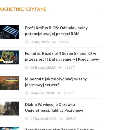
AJCHĘTNIEJ CZYTANE
Profil XMP w BIOS: Odblokuj pełny
potencjał swojej pamięci RAM
06 maj 2023
55612
Fortnite: Rozdział 4 Sezon 5 - podróż w
przeszłość! | Data premiery | Kiedy nowy
sezon?
03 listopad 2023
46127
Minecraft: jak założyć swój własny
[darmowy] serwer?
04 marzec 2024
23323
Diablo IV: więcej o Drzewku
Umiejętności, Tablicy Poziomów
Mistrzowskich i Przedmiotach
27 kwiecień 2023
22417
Legendarnych
Zero Kosztów, Max Zabawy: Darmowe