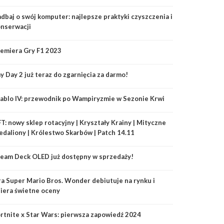
dbaj o swój komputer: najlepsze praktyki czyszczenia i
nserwacji
emiera Gry F1 2023
y Day 2 już teraz do zgarnięcia za darmo!
ablo IV: przewodnik po Wampiryzmie w Sezonie Krwi
T: nowy sklep rotacyjny | Kryształy Krainy | Mityczne
daliony | Królestwo Skarbów | Patch 14.11
eam Deck OLED już dostępny w sprzedaży!
a Super Mario Bros. Wonder debiutuje na rynku i
iera świetne oceny
rtnite x Star Wars: pierwsza zapowiedź 2024