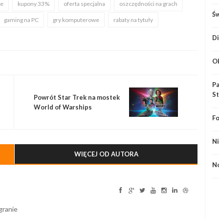
re
kupony 33%
oferta specjalna
oszczędności na grach
Św
gaming na PC
gry komputerowe
rabaty na tytuły
Di
Ok
P
St
Powrót Star Trek na mostek
World of Warships
Fo
Ni
WIĘCEJ OD AUTORA
No
granie