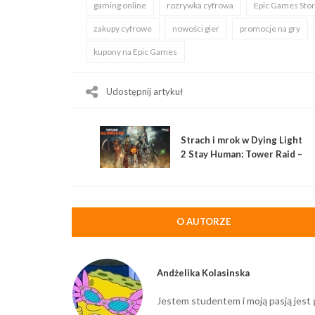
gaming online
rozrywka cyfrowa
Epic Games Sto
zakupy cyfrowe
nowości gier
promocje na gry
kupony na Epic Games
Udostępnij artykuł
Strach i mrok w Dying Light
2 Stay Human: Tower Raid –
Halloween Run
O AUTORZE
Andżelika Kolasinska
Jestem studentem i moją pasją jest 