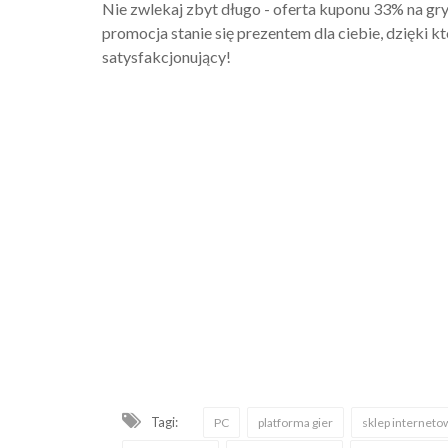
Nie zwlekaj zbyt długo - oferta kuponu 33% na gr
promocja stanie się prezentem dla ciebie, dzięki k
satysfakcjonujący!
Tagi:
PC
platforma gier
sklep interneto