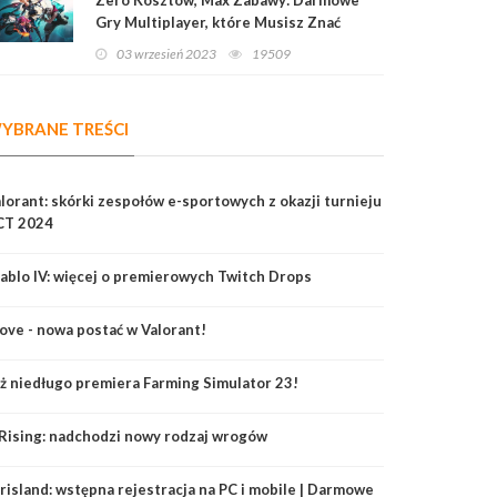
Gry Multiplayer, które Musisz Znać
03 wrzesień 2023
19509
YBRANE TREŚCI
lorant: skórki zespołów e-sportowych z okazji turnieju
CT 2024
ablo IV: więcej o premierowych Twitch Drops
ove - nowa postać w Valorant!
ż niedługo premiera Farming Simulator 23!
Rising: nadchodzi nowy rodzaj wrogów
risland: wstępna rejestracja na PC i mobile | Darmowe