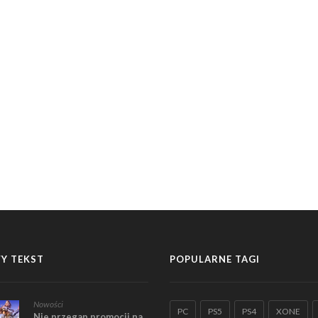
Y TEKST
POPULARNE TAGI
Nowości
PC
PS5
PS4
XONE
Nie przegap promocji na