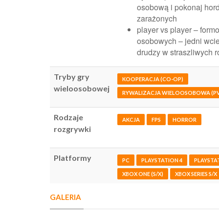
osobową i pokonaj hor
zarażonych
player vs player – form
osobowych – jedni wcie
drudzy w straszliwych 
Tryby gry
KOOPERACJA (CO-OP)
wieloosobowej
RYWALIZACJA WIELOOSOBOWA (PV
Rodzaje
AKCJA
FPS
HORROR
rozgrywki
Platformy
PC
PLAYSTATION 4
PLAYSTA
XBOX ONE (S/X)
XBOX SERIES S/X
GALERIA