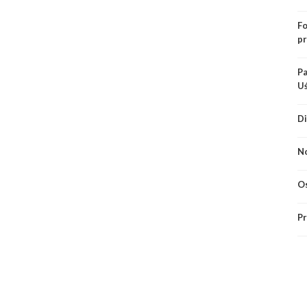
Fo
pr
Pa
U
Di
No
Os
Pr