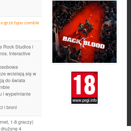
 o grze typu zombie
e Rock Studios i
os. Interactive
oosobowa
cze wcielają się w
ają do świata
mbie
u i wypełnianie
i i broni
ernet, 1-8 graczy)
z drużynę 4