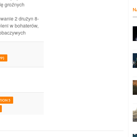
dę groźnych
N
owanie 2 drużyn 8-
leni w bohaterów,
robaczywych
P)
TION 5