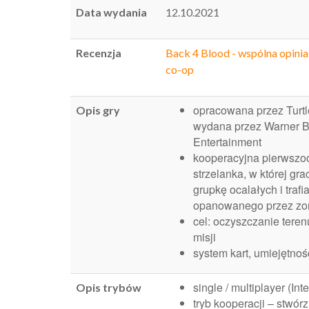
Data wydania
12.10.2021
Recenzja
Back 4 Blood - wspólna opinia
co-op
opracowana przez Turtl
Opis gry
wydana przez Warner Br
Entertainment
kooperacyjna pierwsz
strzelanka, w której gra
grupkę ocalałych i trafi
opanowanego przez zo
cel: oczyszczanie teren
misji
system kart, umiejętnośc
single / multiplayer (Int
Opis trybów
tryb kooperacji – stwór