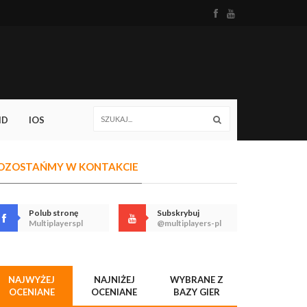
ID
IOS
OZOSTAŃMY W KONTAKCIE
Polub stronę
Subskrybuj
Multiplayerspl
@multiplayers-pl
NAJWYŻEJ
NAJNIŻEJ
WYBRANE Z
OCENIANE
OCENIANE
BAZY GIER