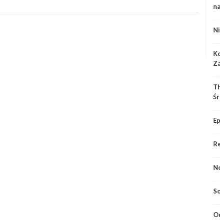
n
Ni
Ko
Za
Th
Śr
Ep
Re
No
So
Od