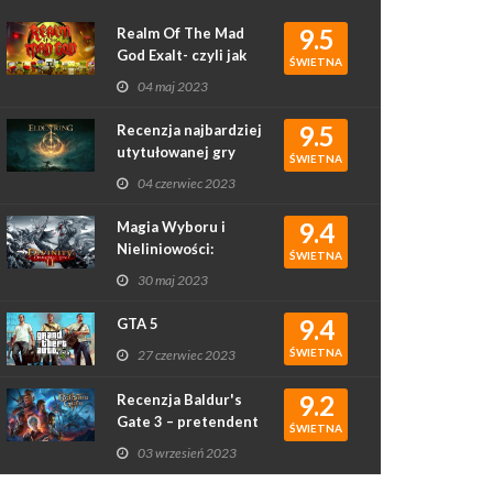
9.5
Realm Of The Mad
God Exalt- czyli jak
ŚWIETNA
rougelike podbił
04 maj 2023
serca graczy
9.5
Recenzja najbardziej
utytułowanej gry
ŚWIETNA
2022 roku - Elden
04 czerwiec 2023
Ring
9.4
Magia Wyboru i
Nieliniowości:
ŚWIETNA
Recenzja Gry
30 maj 2023
Divinity: Original Sin
II
9.4
GTA 5
ŚWIETNA
27 czerwiec 2023
9.2
Recenzja Baldur's
Gate 3 – pretendent
ŚWIETNA
do gry roku?
03 wrzesień 2023