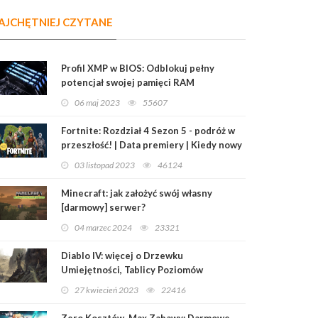
AJCHĘTNIEJ CZYTANE
Profil XMP w BIOS: Odblokuj pełny
potencjał swojej pamięci RAM
06 maj 2023
55607
Fortnite: Rozdział 4 Sezon 5 - podróż w
przeszłość! | Data premiery | Kiedy nowy
sezon?
03 listopad 2023
46124
Minecraft: jak założyć swój własny
[darmowy] serwer?
04 marzec 2024
23321
Diablo IV: więcej o Drzewku
Umiejętności, Tablicy Poziomów
Mistrzowskich i Przedmiotach
27 kwiecień 2023
22416
Legendarnych
Zero Kosztów, Max Zabawy: Darmowe