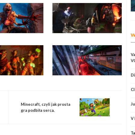
W
Va
V
Di
Cl
Ju
Minecraft, czyli jak prosta
gra podbiła serca.
V 
Ta