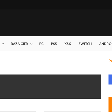
BAZA GIER
PC
PS5
XSX
SWITCH
ANDRO
P