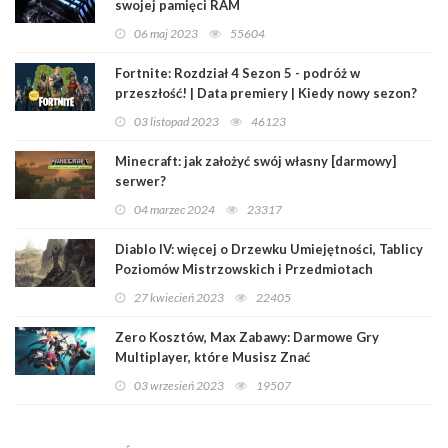
swojej pamięci RAM
06 maj 2023
55604
Fortnite: Rozdział 4 Sezon 5 - podróż w
przeszłość! | Data premiery | Kiedy nowy sezon?
03 listopad 2023
46123
Minecraft: jak założyć swój własny [darmowy]
serwer?
04 marzec 2024
23317
Diablo IV: więcej o Drzewku Umiejętności, Tablicy
Poziomów Mistrzowskich i Przedmiotach
Legendarnych
27 kwiecień 2023
22405
Zero Kosztów, Max Zabawy: Darmowe Gry
Multiplayer, które Musisz Znać
03 wrzesień 2023
19507