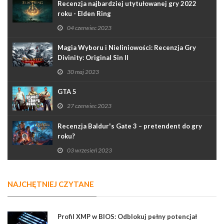
Recenzja najbardziej utytułowanej gry 2022
roku - Elden Ring
04 czerwiec 2023
Magia Wyboru i Nieliniowości: Recenzja Gry
Divinity: Original Sin II
30 maj 2023
GTA 5
27 czerwiec 2023
Recenzja Baldur's Gate 3 – pretendent do gry
roku?
03 wrzesień 2023
NAJCHĘTNIEJ CZYTANE
Profil XMP w BIOS: Odblokuj pełny potencjał