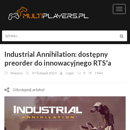
Toggl
navig
Industrial Annihilation: dostępny
preorder do innowacyjnego RTS'a
Nowości
07 listopad 2023
Cygor
0
1944
Udostępnij artykuł