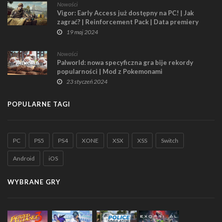
Nowości
Vigor: Early Access już dostępny na PC! | Jak
zagrać? | Reinforcement Pack | Data premiery
pełnego wydania
19 maj 2024
Nowości
Palworld: nowa specyficzna gra bije rekordy
popularności | Mod z Pokemonami
23 styczeń 2024
POPULARNE TAGI
PC
PS5
PS4
XONE
XSX
XSS
Switch
Android
iOS
WYBRANE GRY