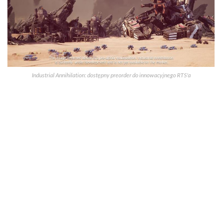
Industrial Annihilation: dostępny preorder do innowacyjnego RTS'a