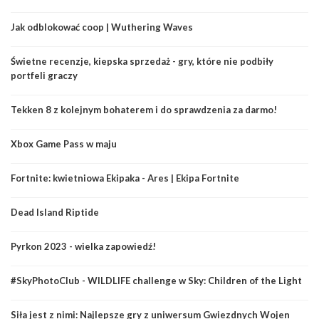
Jak odblokować coop | Wuthering Waves
Świetne recenzje, kiepska sprzedaż - gry, które nie podbiły
portfeli graczy
Tekken 8 z kolejnym bohaterem i do sprawdzenia za darmo!
Xbox Game Pass w maju
Fortnite: kwietniowa Ekipaka - Ares | Ekipa Fortnite
Dead Island Riptide
Pyrkon 2023 - wielka zapowiedź!
#SkyPhotoClub - WILDLIFE challenge w Sky: Children of the Light
Siła jest z nimi: Najlepsze gry z uniwersum Gwiezdnych Wojen