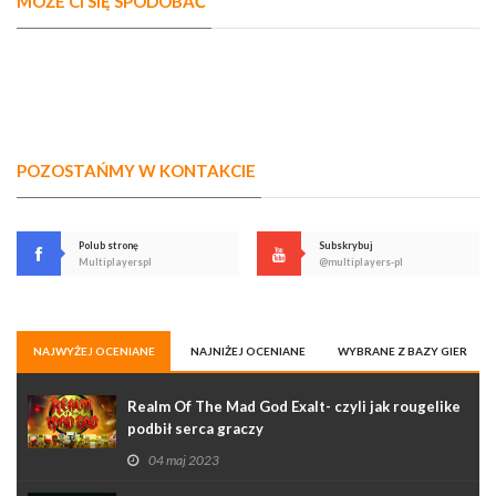
MOŻE CI SIĘ SPODOBAĆ
POZOSTAŃMY W KONTAKCIE
Polub stronę
Subskrybuj
Multiplayerspl
@multiplayers-pl
NAJWYŻEJ OCENIANE
NAJNIŻEJ OCENIANE
WYBRANE Z BAZY GIER
Realm Of The Mad God Exalt- czyli jak rougelike
podbił serca graczy
04 maj 2023