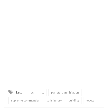
Tagi:
pc
rts
planetary annihilation
supreme commander
satisfactory
building
robots